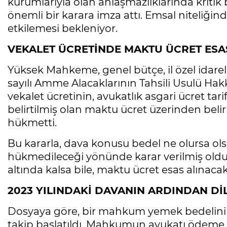
kurumlarıyla olan anlaşmazlıklarında kriti
önemli bir karara imza attı. Emsal niteliğin
etkilemesi bekleniyor.
VEKALET ÜCRETİNDE MAKTU ÜCRET ESA
Yüksek Mahkeme, genel bütçe, il özel idareler
sayılı Amme Alacaklarının Tahsili Usulü H
vekalet ücretinin, avukatlık asgari ücret tari
belirtilmiş olan maktu ücret üzerinden beli
hükmetti.
Bu kararla, dava konusu bedel ne olursa ol
hükmedileceği yönünde karar verilmiş oldu.
altında kalsa bile, maktu ücret esas alınacak
2023 YILINDAKİ DAVANIN ARDINDAN Dİ
Dosyaya göre, bir mahkum yemek bedelini öd
takip başlatıldı. Mahkumun avukatı ödeme emr