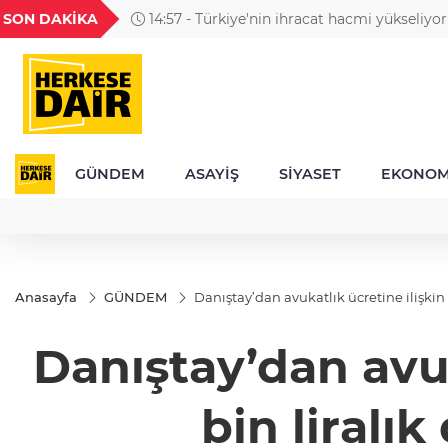
GEL
TND
BGN
VND
SON DAKİKA
14:57 - Türkiye'nin ihracat hacmi yükseliyor
1
18,2370
16,2376
27,9743
0,0018
GÜNDEM
ASAYİŞ
SİYASET
EKONOM
Anasayfa
GÜNDEM
Danıştay’dan avukatlık ücretine ilişkin k
Danıştay’dan avuka
bin liralık