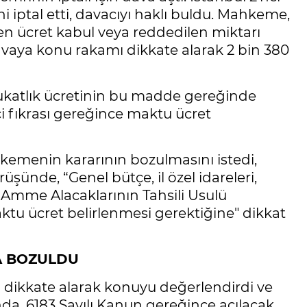
 iptal etti, davacıyı haklı buldu. Mahkeme,
len ücret kabul veya reddedilen miktarı
aya konu rakamı dikkate alarak 2 bin 380
avukatlık ücretinin bu madde gereğinde
ci fıkrası gereğince maktu ücret
ahkemenin kararının bozulmasını istedi,
üşünde, “Genel bütçe, il özel idareleri,
ılı Amme Alacaklarının Tahsili Usulü
u ücret belirlenmesi gerektiğine" dikkat
A BOZULDU
i dikkate alarak konuyu değerlendirdi ve
nda, 6183 Sayılı Kanun gereğince açılacak