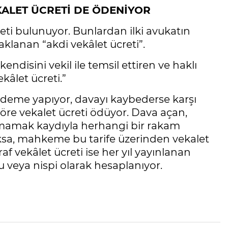
KALET ÜCRETİ DE ÖDENİYOR
reti bulunuyor. Bunlardan ilki avukatın
klanan “akdi vekâlet ücreti”.
ndisini vekil ile temsil ettiren ve haklı
kâlet ücreti.”
ödeme yapıyor, davayı kaybederse karşı
öre vekalet ücreti ödüyor. Dava açan,
kalmamak kaydıyla herhangi bir rakam
ksa, mahkeme bu tarife üzerinden vekalet
af vekâlet ücreti ise her yıl yayınlanan
u veya nispi olarak hesaplanıyor.