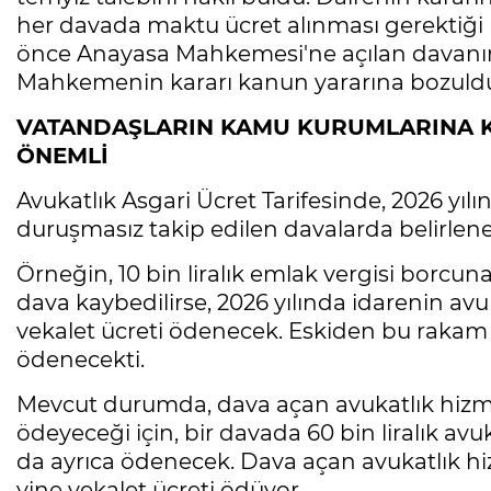
her davada maktu ücret alınması gerektiği be
önce Anayasa Mahkemesi'ne açılan davanın 
Mahkemenin kararı kanun yararına bozuld
VATANDAŞLARIN KAMU KURUMLARINA KA
ÖNEMLİ
Avukatlık Asgari Ücret Tarifesinde, 2026 yıl
duruşmasız takip edilen davalarda belirlenen
Örneğin, 10 bin liralık emlak vergisi borcuna 
dava kaybedilirse, 2026 yılında idarenin avu
vekalet ücreti ödenecek. Eskiden bu rakam iç
ödenecekti.
Mevcut durumda, dava açan avukatlık hizmet
ödeyeceği için, bir davada 60 bin liralık av
da ayrıca ödenecek. Dava açan avukatlık hiz
yine vekalet ücreti ödüyor.