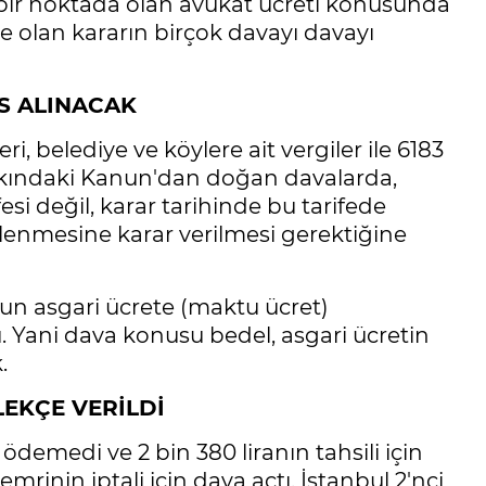
k bir noktada olan avukat ücreti konusunda
de olan kararın birçok davayı davayı
S ALINACAK
i, belediye ve köylere ait vergiler ile 6183
akkındaki Kanun'dan doğan davalarda,
fesi değil, karar tarihinde bu tarifede
rlenmesine karar verilmesi gerektiğine
sun asgari ücrete (maktu ücret)
 Yani dava konusu bedel, asgari ücretin
.
LEKÇE VERİLDİ
emedi ve 2 bin 380 liranın tahsili için
inin iptali için dava açtı. İstanbul 2'nci