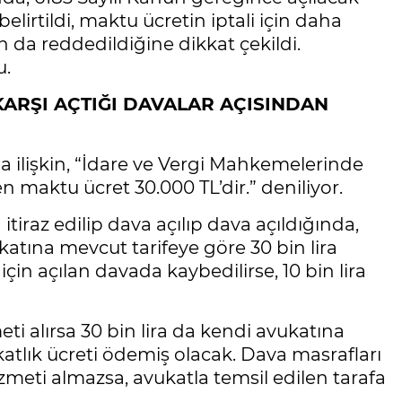
lirtildi, maktu ücretin iptali için daha
da reddedildiğine dikkat çekildi.
u.
RŞI AÇTIĞI DAVALAR AÇISINDAN
ına ilişkin, “İdare ve Vergi Mahkemelerinde
 maktu ücret 30.000 TL’dir.” deniliyor.
itiraz edilip dava açılıp dava açıldığında,
katına mevcut tarifeye göre 30 bin lira
in açılan davada kaybedilirse, 10 bin lira
i alırsa 30 bin lira da kendi avukatına
ukatlık ücreti ödemiş olacak. Dava masrafları
meti almazsa, avukatla temsil edilen tarafa