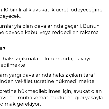
10 bin liralık avukatlık ücreti ödeyeceğine
 ödeyecek.
umlarıyla olan davalarında geçerli. Bunun
 yine davada kabul veya reddedilen rakama
I?
a, haksız çıkmaları durumunda, davayı
medilmekte
 tam yargı davalarında haksız çıkan taraf
erinden vekâlet ücretine hükmedilmekte.
cretine hükmedilebilmesi için, avukat olan
şavirleri, muhakemat müdürleri gibi yasayla
ş olmak gerekiyor.