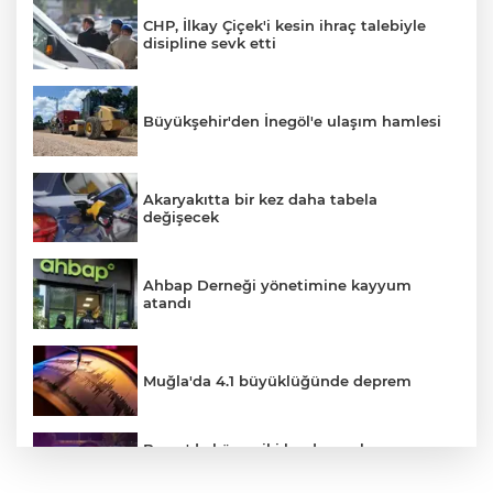
CHP, İlkay Çiçek'i kesin ihraç talebiyle
disipline sevk etti
Büyükşehir'den İnegöl'e ulaşım hamlesi
Akaryakıtta bir kez daha tabela
değişecek
Ahbap Derneği yönetimine kayyum
atandı
Muğla'da 4.1 büyüklüğünde deprem
Bursa'da küsen iki kardeş, onları
barıştırmaya Uşak'tan yola çıkan
babalarını polise ihbar etti: Bizi vuracak