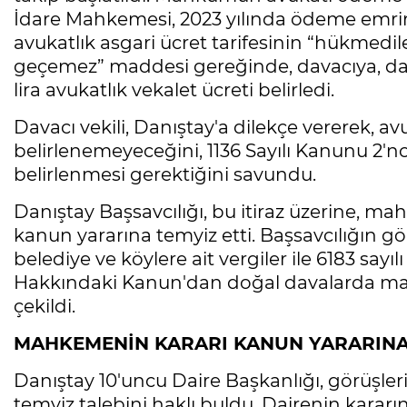
İdare Mahkemesi, 2023 yılında ödeme emrini
avukatlık asgari ücret tarifesinin “hükmedi
geçemez” maddesi gereğinde, davacıya, dav
lira avukatlık vekalet ücreti belirledi.
Davacı vekili, Danıştay'a dilekçe vererek, 
belirlenemeyeceğini, 1136 Sayılı Kanunu 2'n
belirlenmesi gerektiğini savundu.
Danıştay Başsavcılığı, bu itiraz üzerine, m
kanun yararına temyiz etti. Başsavcılığın gör
belediye ve köylere ait vergiler ile 6183 say
Hakkındaki Kanun'dan doğal davalarda makt
çekildi.
MAHKEMENİN KARARI KANUN YARARIN
Danıştay 10'uncu Daire Başkanlığı, görüşler
temyiz talebini haklı buldu. Dairenin kararı