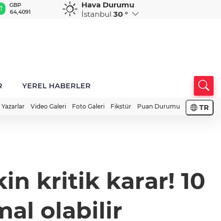
Hava Durumu
GBP
CHF
CAD
RUB
A
64,4091
59,0417
34,2181
0,5823
1
İstanbul
30 °
R
YEREL HABERLER
Yazarlar
Video Galeri
Foto Galeri
Fikstür
Puan Durumu
TR
in kritik karar! 10
mal olabilir