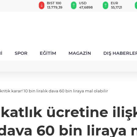
GAU/TRY
BIST 100
USD
EUR
6.650,81
13.779,39
47,6898
55,1721
İ
SPOR
EĞİTİM
MAGAZİN
DIŞ HABERLE
ritik karar! 10 bin liralık dava 60 bin liraya mal olabilir
tlık ücretine ilişk
 dava 60 bin liraya 