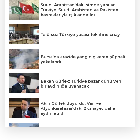
Suudi Arabistan'daki simge yapılar
Türkiye, Suudi Arabistan ve Pakistan
bayraklarıyla ışıklandırıldı
Terörsüz Türkiye yasası teklifine onay
Bursa'da arazide yangın çıkaran şüpheli
yakalandı
Bakan Gürlek: Türkiye pazar günü yeni
bir aydınlığa uyanacak
Akın Gürlek duyurdu: Van ve
Afyonkarahisar'daki 2 cinayet daha
aydınlatıldı
Meteoroloji'den kavurucu sıcak ve
kuvvetli rüzgar uyarısı