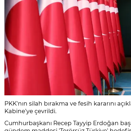
PKK'nın silah bırakma ve fesih kararını açı
Kabine'ye çevrildi.
Cumhurbaşkanı Recep Tayyip Erdoğan başk
gündem maddesi 'Terörsüz Türkiye' hedefind