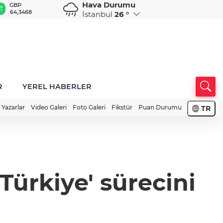
Hava Durumu
GBP
CHF
CAD
RUB
A
64,3468
59,0083
34,1883
0,5822
1
İstanbul
26 °
R
YEREL HABERLER
Yazarlar
Video Galeri
Foto Galeri
Fikstür
Puan Durumu
TR
ürkiye' sürecini