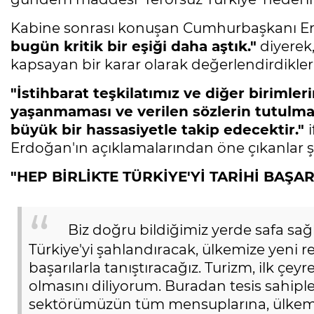
Kabine sonrası konuşan Cumhurbaşkanı E
bugün kritik bir eşiği daha aştık."
diyerek,
kapsayan bir karar olarak değerlendirdikleri
"İstihbarat teşkilatımız ve diğer birimler
yaşanmaması ve verilen sözlerin tutulma
büyük bir hassasiyetle takip edecektir.
"
Erdoğan'ın açıklamalarından öne çıkanlar ş
"HEP BİRLİKTE TÜRKİYE'Yİ TARİHİ BAŞA
Biz doğru bildiğimiz yerde safa sağ
Türkiye'yi şahlandıracak, ülkemize yeni re
başarılarla tanıştıracağız. Turizm, ilk çe
olmasını diliyorum. Buradan tesis sahipl
sektörümüzün tüm mensuplarına, ülkemize