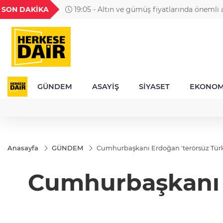
GEL
TND
BGN
VND
SON DAKİKA
19:05 - Altın ve gümüş fiyatlarında önemli a
49
18,2677
16,3788
27,9743
0,0018
GÜNDEM
ASAYİŞ
SİYASET
EKONOM
Anasayfa
GÜNDEM
Cumhurbaşkanı Erdoğan 'terörsüz Türki
Cumhurbaşkanı E