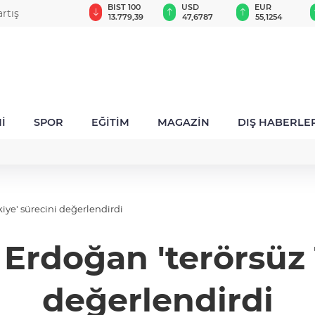
GAU/TRY
BIST 100
USD
EUR
rtış
6.660,55
13.779,39
47,6787
55,1254
İ
SPOR
EĞİTİM
MAGAZİN
DIŞ HABERLE
ye' sürecini değerlendirdi
rdoğan 'terörsüz T
değerlendirdi