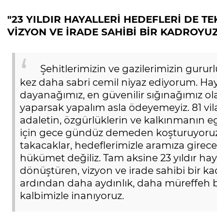
"23 YILDIR HAYALLERİ HEDEFLERİ DE 
VİZYON VE İRADE SAHİBİ BİR KADROYUZ
Şehitlerimizin ve gazilerimizin gururl
kez daha sabri cemil niyaz ediyorum. H
dayanağımız, en güvenilir sığınağımız o
yaparsak yapalım asla ödeyemeyiz. 81 vi
adaletin, özgürlüklerin ve kalkınmanın 
için gece gündüz demeden koşturuyoruz
takacaklar, hedeflerimizle aramıza girec
hükümet değiliz. Tam aksine 23 yıldır hay
dönüştüren, vizyon ve irade sahibi bir ka
ardından daha aydınlık, daha müreffeh b
kalbimizle inanıyoruz.