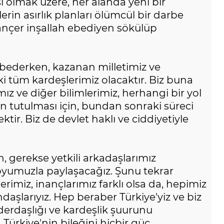
 olmak üzere, her alanda yeni bir
erin asırlık planları ölümcül bir darbe
ançer inşallah ebediyen sökülüp
ederken, kazanan milletimiz ve
 tüm kardeşlerimiz olacaktır. Biz buna
ız ve diğer bilimlerimiz, herhangi bir yol
n tutulması için, bundan sonraki süreci
tir. Biz de devlet haklı ve ciddiyetiyle
 gerekse yetkili arkadaşlarımız
yumuzla paylaşacağız. Şunu tekrar
rimiz, inançlarımız farklı olsa da, hepimiz
ndaşlarıyız. Hep beraber Türkiye'yiz ve biz
derdaşlığı ve kardeşlik şuurunu
 Türkiye'nin bileğini hiçbir güç