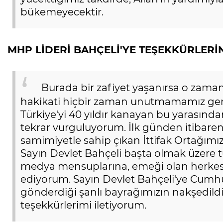
bükemeyecektir.
MHP LİDERİ BAHÇELİ'YE TEŞEKKÜRLERİNİ
Burada bir zafiyet yaşanırsa o zam
hakikati hiçbir zaman unutmamamız gerek
Türkiye'yi 40 yıldır kanayan bu yarasında
tekrar vurguluyorum. İlk günden itibaren
samimiyetle sahip çıkan İttifak Ortağımız
Sayın Devlet Bahçeli başta olmak üzere tü
medya mensuplarına, emeği olan herkese
ediyorum. Sayın Devlet Bahçeli'ye Cumhur
gönderdiği şanlı bayrağımızın nakşedildiğ
teşekkürlerimi iletiyorum.