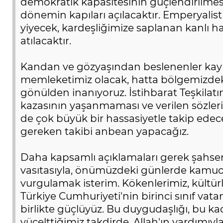
demokratik kapasitesinin güçlendirilmesi
dönemin kapıları açılacaktır. Emperyalistl
yiyecek, kardeşliğimize saplanan kanlı h
atılacaktır.
Kandan ve gözyaşından beslenenler kayb
memleketimiz olacak, hatta bölgemizdeki
gönülden inanıyoruz. İstihbarat Teşkilatım
kazasının yaşanmaması ve verilen sözleri
de çok büyük bir hassasiyetle takip edecek
gereken takibi anbean yapacağız.
Daha kapsamlı açıklamaları gerek şahsen,
vasıtasıyla, önümüzdeki günlerde kamuo
vurgulamak isterim. Kökenlerimiz, kültürle
Türkiye Cumhuriyeti'nin birinci sınıf vata
birlikte güçlüyüz. Bu duygudaşlığı, bu ka
yücelttiğimiz takdirde, Allah'ın yardımıyla