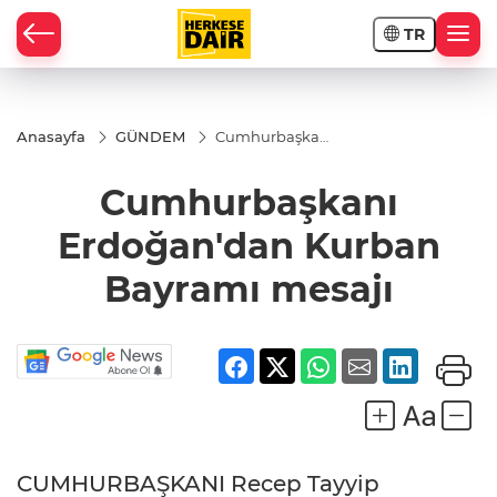
TR
RAHİSAR
Anasayfa
GÜNDEM
Cumhurbaşkanı
Erdoğan'dan
Kurban
Cumhurbaşkanı
Bayramı mesajı
Erdoğan'dan Kurban
Bayramı mesajı
R
CUMHURBAŞKANI Recep Tayyip