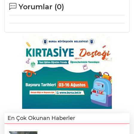
Yorumlar (
0
)
Lİ
NMARAŞ
En Çok Okunan Haberler