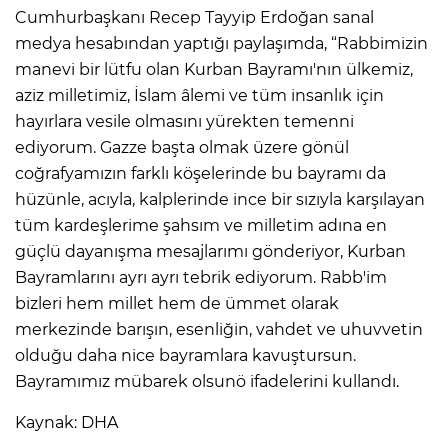
Cumhurbaşkanı Recep Tayyip Erdoğan sanal
medya hesabından yaptığı paylaşımda, “Rabbimizin
IR
manevi bir lütfu olan Kurban Bayramı'nın ülkemiz,
aziz milletimiz, İslam âlemi ve tüm insanlık için
hayırlara vesile olmasını yürekten temenni
ediyorum. Gazze başta olmak üzere gönül
coğrafyamızın farklı köşelerinde bu bayramı da
hüzünle, acıyla, kalplerinde ince bir sızıyla karşılayan
tüm kardeşlerime şahsım ve milletim adına en
güçlü dayanışma mesajlarımı gönderiyor, Kurban
Bayramlarını ayrı ayrı tebrik ediyorum. Rabb'im
bizleri hem millet hem de ümmet olarak
R
merkezinde barışın, esenliğin, vahdet ve uhuvvetin
P
olduğu daha nice bayramlara kavuştursun.
Bayramımız mübarek olsunö ifadelerini kullandı.
Kaynak: DHA