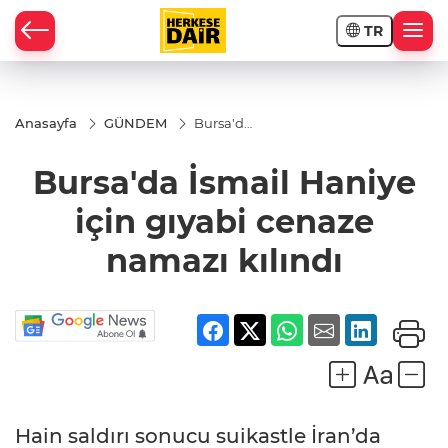
TR
RAHİSAR
Anasayfa
GÜNDEM
Bursa'da
İsmail
Haniye
Bursa'da İsmail Haniye
için
gıyabi
cenaze
için gıyabi cenaze
namazı
kılındı
namazı kılındı
R
Hain saldırı sonucu suikastle İran’da