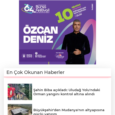
Lİ
En Çok Okunan Haberler
Şahin Biba açıkladı: Uludağ Yolu'ndaki
Orman yangını kontrol altına alındı
NMARAŞ
Büyükşehir'den Mudanya'nın altyapısına
güçlü yatırım