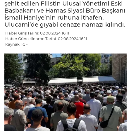
şehit edilen Filistin Ulusal Yönetimi Eski
Başbakanı ve Hamas Siyasi Büro Başkanı
İsmail Haniye’nin ruhuna ithafen,
Ulucami’de gıyabi cenaze namazı kılındı.
Haber Giriş Tarihi: 02.08.2024 16:11
Haber Güncellenme Tarihi: 02.08.2024 16:11
Kaynak: IGF
LE