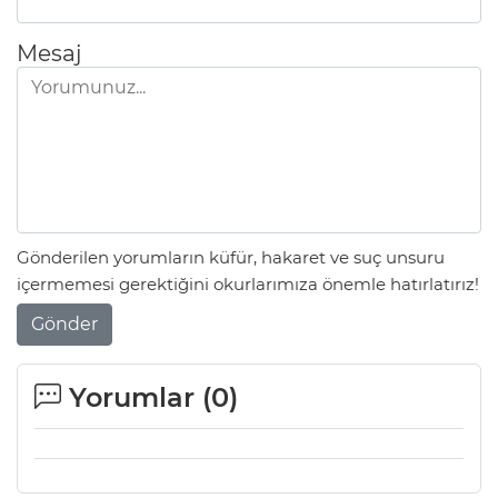
ANE
Mesaj
Gönderilen yorumların küfür, hakaret ve suç unsuru
içermemesi gerektiğini okurlarımıza önemle hatırlatırız!
Gönder
Yorumlar (
0
)
NU