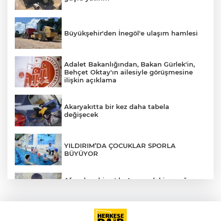
Büyükşehir'den İnegöl'e ulaşım hamlesi
Adalet Bakanlığından, Bakan Gürlek'in,
Behçet Oktay'ın ailesiyle görüşmesine
ilişkin açıklama
Akaryakıtta bir kez daha tabela
değişecek
YILDIRIM’DA ÇOCUKLAR SPORLA
BÜYÜYOR
Afyonkarahisar'da 4 yaşındaki çocuğun
ölümüyle ilgili cinayet şüphesi: Aileden 5
kişi gözaltında