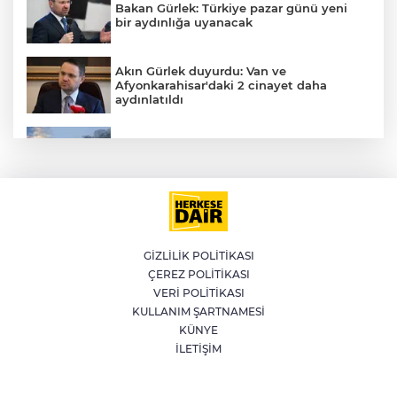
Bakan Gürlek: Türkiye pazar günü yeni
bir aydınlığa uyanacak
Akın Gürlek duyurdu: Van ve
Afyonkarahisar'daki 2 cinayet daha
aydınlatıldı
Meteoroloji'den kavurucu sıcak ve
kuvvetli rüzgar uyarısı
İran'dan Müslümanlara kötü niyetli dış
güçlere karşı birleşme çağrısı
GİZLİLİK POLİTİKASI
ÇEREZ POLİTİKASI
Kağıthane'de 104 kilogram uyuşturucu
VERİ POLİTİKASI
ele geçirildi
KULLANIM ŞARTNAMESİ
KÜNYE
İLETİŞİM
Fetih coşkusu Keles’e taşındı