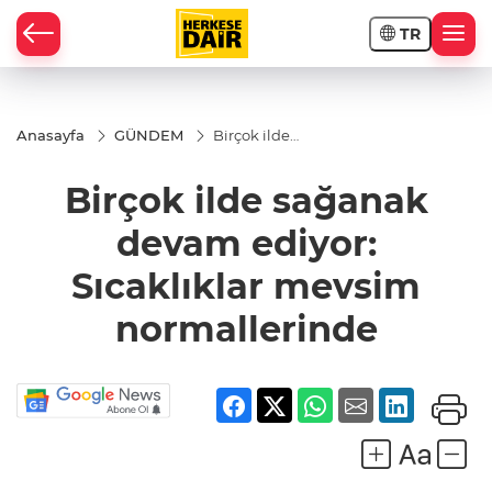
TR
RAHİSAR
Anasayfa
GÜNDEM
Birçok ilde
sağanak
devam ediyor:
Birçok ilde sağanak
Sıcaklıklar
mevsim
normallerinde
devam ediyor:
Sıcaklıklar mevsim
normallerinde
R