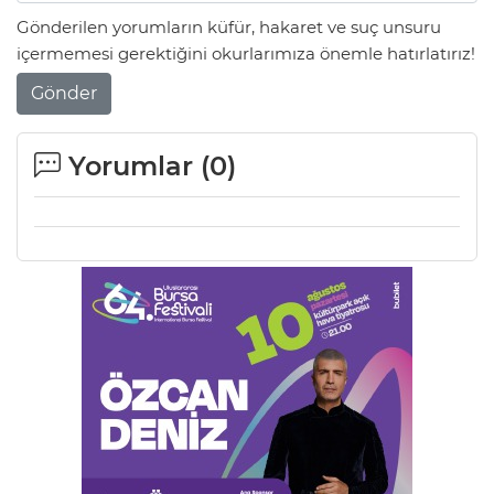
Gönderilen yorumların küfür, hakaret ve suç unsuru
içermemesi gerektiğini okurlarımıza önemle hatırlatırız!
AK
Gönder
Yorumlar (
0
)
E