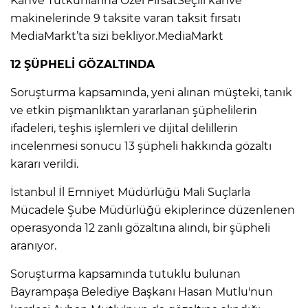
Kahve Tutkunlarına Özel FırsatSeçili kahve
ANE
makinelerinde 9 taksite varan taksit fırsatı
MediaMarkt’ta sizi bekliyor.MediaMarkt
12 ŞÜPHELİ GÖZALTINDA
Soruşturma kapsamında, yeni alınan müşteki, tanık
ve etkin pişmanlıktan yararlanan şüphelilerin
ifadeleri, teşhis işlemleri ve dijital delillerin
incelenmesi sonucu 13 şüpheli hakkında gözaltı
kararı verildi.
İstanbul İl Emniyet Müdürlüğü Mali Suçlarla
Mücadele Şube Müdürlüğü ekiplerince düzenlenen
operasyonda 12 zanlı gözaltına alındı, bir şüpheli
aranıyor.
NU
Soruşturma kapsamında tutuklu bulunan
Bayrampaşa Belediye Başkanı Hasan Mutlu'nun