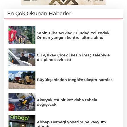
En Çok Okunan Haberler
AK
Şahin Biba açıkladı: Uludağ Yolu'ndaki
Orman yangını kontrol altına alındı
CHP, İlkay Çiçek'i kesin ihraç talebiyle
disipline sevk etti
E
Büyükşehir'den İnegöl'e ulaşım hamlesi
Akaryakıtta bir kez daha tabela
değişecek
Ahbap Derneği yönetimine kayyum
atandı