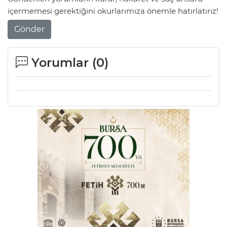
içermemesi gerektiğini okurlarımıza önemle hatırlatırız!
Gönder
Yorumlar (
0
)
A