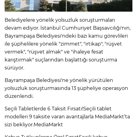
IR
Belediyelere yönelik yolsuzluk soruşturmaları
devam ediyor. İstanbul Cumhuriyet Başsavcılığı'nın,
Bayrampaşa Belediyesi'ndeki bazı kamu görevlileri
ile şüphelilere yönelik "zimmet", "irtikap", "rüşvet
vermek", "rüşvet almak" ve "ihaleye fesat
karıştırmak" suçlarından başlattığı soruşturma
sürüyor.
Bayrampaşa Belediyesi'ne yönelik yürütülen
yolsuzluk soruşturmasında 13 şüpheliye operasyon
R
düzenlendi.
P
Seçili Tabletlerde 6 Taksit Fırsatı!Seçili tablet
modelleri 9 taksite varan avantajlarla MediaMarkt’ta
sizi bekliyor.MediaMarkt