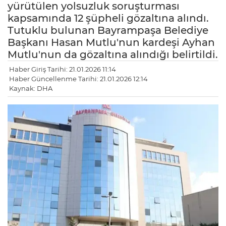
yürütülen yolsuzluk soruşturması
kapsamında 12 şüpheli gözaltına alındı.
Tutuklu bulunan Bayrampaşa Belediye
Başkanı Hasan Mutlu'nun kardeşi Ayhan
Mutlu'nun da gözaltına alındığı belirtildi.
Haber Giriş Tarihi: 21.01.2026 11:14
Haber Güncellenme Tarihi: 21.01.2026 12:14
Kaynak: DHA
LE