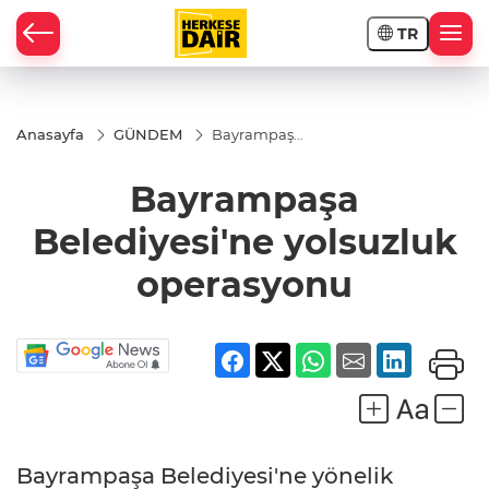
TR
RAHİSAR
Anasayfa
GÜNDEM
Bayrampaşa
Belediyesi'ne
yolsuzluk
Bayrampaşa
operasyonu
Belediyesi'ne yolsuzluk
operasyonu
R
Bayrampaşa Belediyesi'ne yönelik