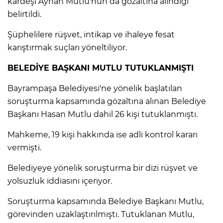
kardeşi Ayhan Mutlu'nun da gözaltına alındığı
belirtildi.
Lİ
Şüphelilere rüşvet, intikap ve ihaleye fesat
karıştırmak suçları yöneltiliyor.
BELEDİYE BAŞKANI MUTLU TUTUKLANMIŞTI
Bayrampaşa Belediyesi'ne yönelik başlatılan
soruşturma kapsamında gözaltına alınan Belediye
Başkanı Hasan Mutlu dahil 26 kişi tutuklanmıştı.
Mahkeme, 19 kişi hakkında ise adli kontrol kararı
vermişti.
Belediyeye yönelik soruşturma bir dizi rüşvet ve
yolsuzluk iddiasını içeriyor.
NMARAŞ
Soruşturma kapsamında Belediye Başkanı Mutlu,
görevinden uzaklaştırılmıştı. Tutuklanan Mutlu,