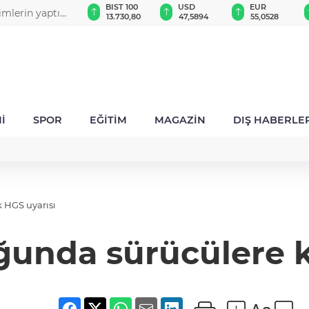
GAU/TRY
BIST 100
USD
EUR
imlerin yaptığı
6.539,22
13.730,80
47,5894
55,0528
İ
SPOR
EĞİTİM
MAGAZİN
DIŞ HABERLE
 HGS uyarısı
unda sürücülere kr