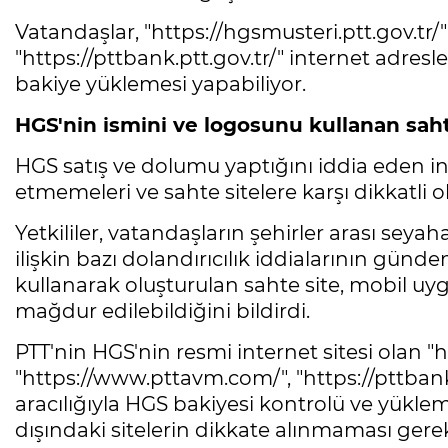
Vatandaşlar, "https://hgsmusteri.ptt.gov.tr/
"https://pttbank.ptt.gov.tr/" internet adres
bakiye yüklemesi yapabiliyor.
HGS'nin ismini ve logosunu kullanan saht
HGS satış ve dolumu yaptığını iddia eden int
etmemeleri ve sahte sitelere karşı dikkatli 
Yetkililer, vatandaşların şehirler arası sey
ilişkin bazı dolandırıcılık iddialarının gün
kullanarak oluşturulan sahte site, mobil uy
mağdur edilebildiğini bildirdi.
PTT'nin HGS'nin resmi internet sitesi olan "h
"https://www.pttavm.com/", "https://pttbank
aracılığıyla HGS bakiyesi kontrolü ve yükleme
dışındaki sitelerin dikkate alınmaması gerek