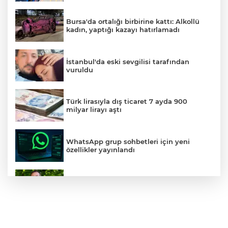
Bursa'da ortalığı birbirine kattı: Alkollü
kadın, yaptığı kazayı hatırlamadı
İstanbul'da eski sevgilisi tarafından
vuruldu
Türk lirasıyla dış ticaret 7 ayda 900
milyar lirayı aştı
WhatsApp grup sohbetleri için yeni
özellikler yayınlandı
Ahbap Derneği soruşturması: Ünlü
isimlerin yaptığı bağışlar
Büyükşehir Keles'te ulaşım kalitesini