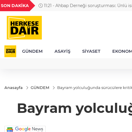
GEL
TND
BGN
VND
SON DAKİKA
11:21 - Ahbap Derneği soruşturması: Ünlü is
56
18,1986
16,2477
28,0626
0,0018
bağışlar
GÜNDEM
ASAYİŞ
SİYASET
EKONOM
Anasayfa
GÜNDEM
Bayram yolculuğunda sürücülere kritik
Bayram yolculuğ