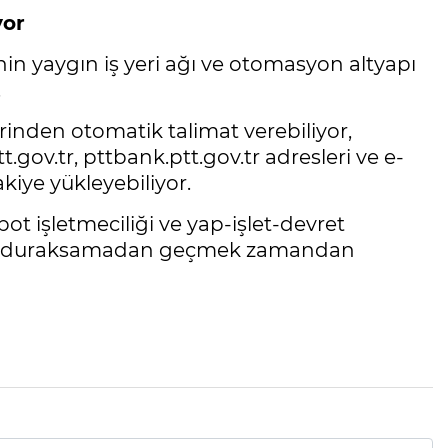
yor
n yaygın iş yeri ağı ve otomasyon altyapı
.
lerinden otomatik talimat verebiliyor,
gov.tr, pttbank.ptt.gov.tr adresleri ve e-
kiye yükleyebiliyor.
ibot işletmeciliği ve yap-işlet-devret
nden duraksamadan geçmek zamandan