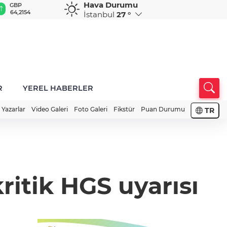
Hava Durumu
GBP
CHF
CAD
RUB
A
64,2154
58,8394
33,9536
0,5787
1
İstanbul
27 °
R
YEREL HABERLER
Yazarlar
Video Galeri
Foto Galeri
Fikstür
Puan Durumu
TR
itik HGS uyarısı