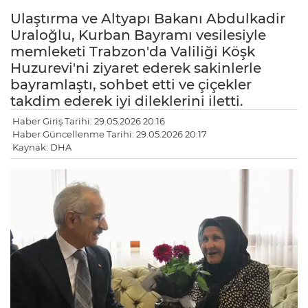
Ulaştırma ve Altyapı Bakanı Abdulkadir
Uraloğlu, Kurban Bayramı vesilesiyle
memleketi Trabzon'da Valiliği Köşk
Huzurevi'ni ziyaret ederek sakinlerle
bayramlaştı, sohbet etti ve çiçekler
takdim ederek iyi dileklerini iletti.
Haber Giriş Tarihi: 29.05.2026 20:16
Haber Güncellenme Tarihi: 29.05.2026 20:17
Kaynak: DHA
LE