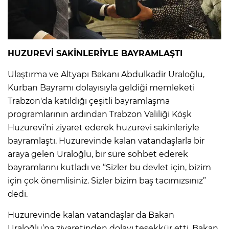
IR
HUZUREVİ SAKİNLERİYLE BAYRAMLAŞTI
Ulaştırma ve Altyapı Bakanı Abdulkadir Uraloğlu,
Kurban Bayramı dolayısıyla geldiği memleketi
Trabzon'da katıldığı çeşitli bayramlaşma
programlarının ardından Trabzon Valiliği Köşk
Huzurevi’ni ziyaret ederek huzurevi sakinleriyle
bayramlaştı. Huzurevinde kalan vatandaşlarla bir
araya gelen Uraloğlu, bir süre sohbet ederek
R
bayramlarını kutladı ve “Sizler bu devlet için, bizim
için çok önemlisiniz. Sizler bizim baş tacımızsınız”
P
dedi.
Huzurevinde kalan vatandaşlar da Bakan
Uraloğlu’na ziyaretinden dolayı teşekkür etti. Bakan