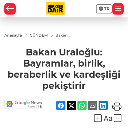
TR
RAHİSAR
Anasayfa
GÜNDEM
Bakan
Uraloğlu:
Bayramlar,
Bakan Uraloğlu:
birlik,
beraberlik
ve
Bayramlar, birlik,
kardeşliği
pekiştirir
beraberlik ve kardeşliği
pekiştirir
R