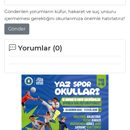
Gönderilen yorumların küfür, hakaret ve suç unsuru
Lİ
içermemesi gerektiğini okurlarımıza önemle hatırlatırız!
Gönder
Yorumlar (
0
)
NMARAŞ