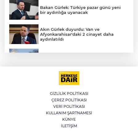
Bakan Gürlek: Türkiye pazar günü yeni
bir aydınlığa uyanacak
Akın Gürlek duyurdu: Van ve
Afyonkarahisar'daki 2 cinayet daha
aydınlatıldı
Meteoroloji'den kavurucu sıcak ve
kuvvetli rüzgar uyarısı
İran'dan Müslümanlara kötü niyetli dış
güçlere karşı birleşme çağrısı
GİZLİLİK POLİTİKASI
A
ÇEREZ POLİTİKASI
Kağıthane'de 104 kilogram uyuşturucu
VERİ POLİTİKASI
ele geçirildi
KULLANIM ŞARTNAMESİ
KÜNYE
İLETİŞİM
Fetih coşkusu Keles’e taşındı