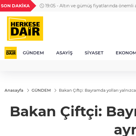
GEL
TND
BGN
VND
SON DAKİKA
19:05 - Altın ve gümüş fiyatlarında önemli a
49
18,2677
16,3788
27,9743
0,0018
GÜNDEM
ASAYİŞ
SİYASET
EKONOM
Anasayfa
GÜNDEM
Bakan Çiftçi: Bayramda yolları yalnız
Bakan Çiftçi: Bay
ay