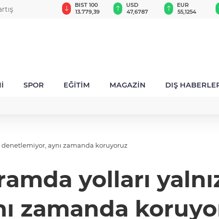
GAU/TRY
BIST 100
USD
EUR
rtış
6.660,55
13.779,39
47,6787
55,1254
İ
SPOR
EĞİTİM
MAGAZİN
DIŞ HABERLE
ca denetlemiyor, aynı zamanda koruyoruz
ramda yolları yaln
nı zamanda koruyo