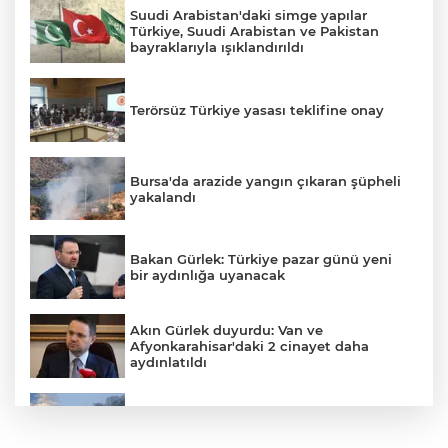
Suudi Arabistan'daki simge yapılar
Türkiye, Suudi Arabistan ve Pakistan
bayraklarıyla ışıklandırıldı
Terörsüz Türkiye yasası teklifine onay
Bursa'da arazide yangın çıkaran şüpheli
yakalandı
Bakan Gürlek: Türkiye pazar günü yeni
bir aydınlığa uyanacak
Akın Gürlek duyurdu: Van ve
Afyonkarahisar'daki 2 cinayet daha
aydınlatıldı
Meteoroloji'den kavurucu sıcak ve
kuvvetli rüzgar uyarısı