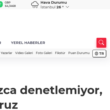
Hava Durumu
GBP
CHF
CAD
RUB
A
64,3468
59,0083
34,1883
0,5822
1
İstanbul
26 °
R
YEREL HABERLER
Yazarlar
Video Galeri
Foto Galeri
Fikstür
Puan Durumu
TR
ızca denetlemiyor,
ruz