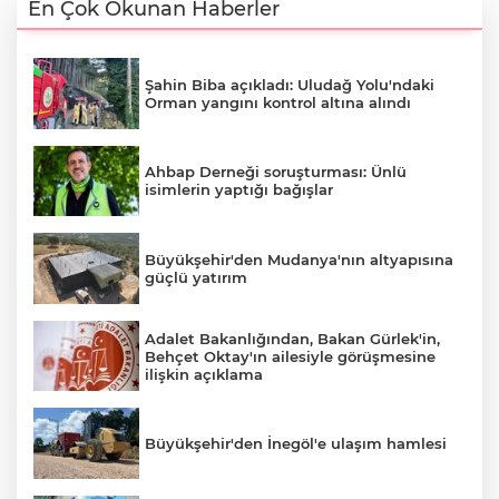
En Çok Okunan Haberler
Şahin Biba açıkladı: Uludağ Yolu'ndaki
Orman yangını kontrol altına alındı
Ahbap Derneği soruşturması: Ünlü
isimlerin yaptığı bağışlar
Büyükşehir'den Mudanya'nın altyapısına
güçlü yatırım
Adalet Bakanlığından, Bakan Gürlek'in,
Behçet Oktay'ın ailesiyle görüşmesine
A
ilişkin açıklama
Büyükşehir'den İnegöl'e ulaşım hamlesi