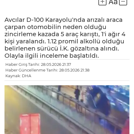
Avcılar D-100 Karayolu'nda arızalı araca
çarpan otomobilin neden olduğu
zincirleme kazada 5 araç karıştı, 1'i ağır 4
kişi yaralandı. 1.12 promil alkollü olduğu
belirlenen sürücü İ.K. gözaltına alındı.
Olayla ilgili inceleme başlatıldı.
Haber Giriş Tarihi: 28.05.2026 21:37
Haber Güncellenme Tarihi: 28.05.2026 21:38
Kaynak: DHA
LE