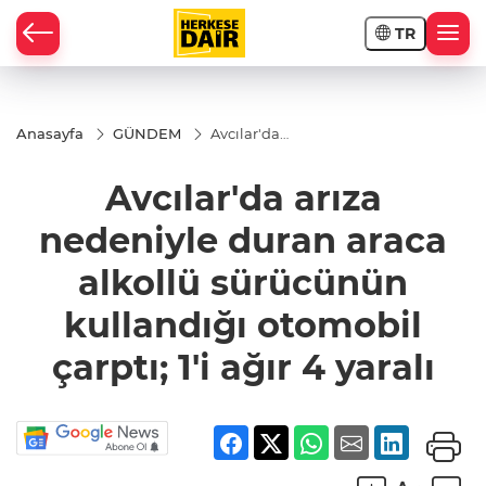
TR
RAHİSAR
Anasayfa
GÜNDEM
Avcılar'da
arıza
nedeniyle
Avcılar'da arıza
duran
araca
alkollü
nedeniyle duran araca
sürücünün
kullandığı
alkollü sürücünün
otomobil
çarptı; 1'i
ağır 4
kullandığı otomobil
yaralı
çarptı; 1'i ağır 4 yaralı
R