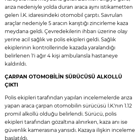
ANE
arıza nedeniyle yolda duran araca aynı istikametten
gelen İ.K. idaresindeki otomobil çarptı. Savrulan
araçlar nedeniyle 5 aracın karıştığı zincirleme kaza
meydana geldi. Çevredekilerin ihbarı üzerine olay
yerine acil sağlık ve polis ekipleri geldi. Sağlık
ekiplerinin kontrollerinde kazada yaralandığı
belirlenen 1'i ağır 4 kişi ambulansla hastaneye
kaldırıldı.
ÇARPAN OTOMOBİLİN SÜRÜCÜSÜ ALKOLLÜ
ÇIKTI
Polis ekipleri tarafından yapılan incelemelerde arıza
yapan araca çarpan otomobilin sürücüsü İ.K.'nın 1.12
promil alkollü olduğu belirlendi. Sürücü, polis
ekipleri tarafından gözaltına alınırken, kaza anı ise
NU
güvenlik kamerasına yansıdı. Kazaya ilişkin inceleme
başlatıldı.