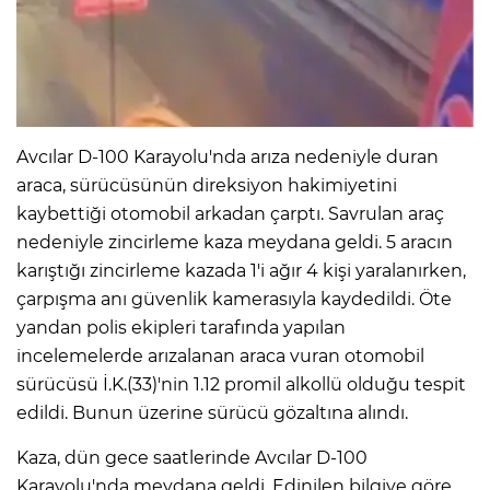
IR
Avcılar D-100 Karayolu'nda arıza nedeniyle duran
araca, sürücüsünün direksiyon hakimiyetini
kaybettiği otomobil arkadan çarptı. Savrulan araç
nedeniyle zincirleme kaza meydana geldi. 5 aracın
karıştığı zincirleme kazada 1'i ağır 4 kişi yaralanırken,
çarpışma anı güvenlik kamerasıyla kaydedildi. Öte
yandan polis ekipleri tarafında yapılan
R
incelemelerde arızalanan araca vuran otomobil
sürücüsü İ.K.(33)'nin 1.12 promil alkollü olduğu tespit
P
edildi. Bunun üzerine sürücü gözaltına alındı.
Kaza, dün gece saatlerinde Avcılar D-100
Karayolu'nda meydana geldi. Edinilen bilgiye göre,