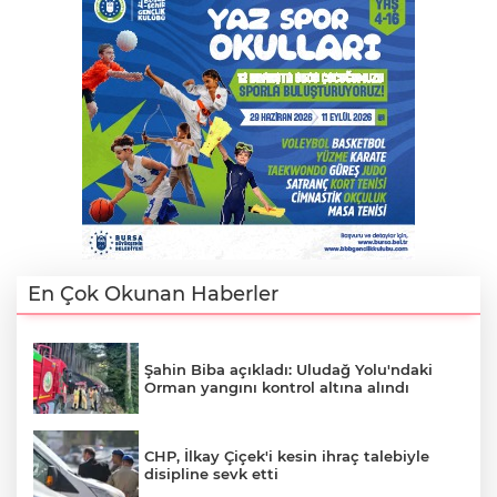
Lİ
En Çok Okunan Haberler
Şahin Biba açıkladı: Uludağ Yolu'ndaki
Orman yangını kontrol altına alındı
NMARAŞ
CHP, İlkay Çiçek'i kesin ihraç talebiyle
disipline sevk etti