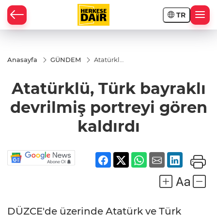
TR
RAHİSAR
Anasayfa
GÜNDEM
Atatürklü,
Türk
bayraklı
Atatürklü, Türk bayraklı
devrilmiş
portreyi
gören
devrilmiş portreyi gören
kaldırdı
kaldırdı
R
DÜZCE'de üzerinde Atatürk ve Türk