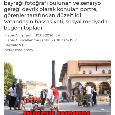
bayrağı fotoğrafı bulunan ve senaryo
gereği devrik olarak konulan portre,
görenler tarafından düzeltildi.
Vatandaşın hassasiyeti, sosyal medyada
beğeni topladı.
Haber Giriş Tarihi: 30.08.2024 15:41
Haber Güncellenme Tarihi: 30.08.2024 15:53
Kaynak: NTV
herkesedair.com
LE