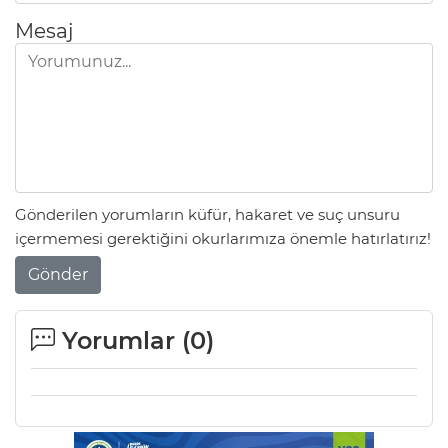
ANE
Mesaj
Gönderilen yorumların küfür, hakaret ve suç unsuru
içermemesi gerektiğini okurlarımıza önemle hatırlatırız!
Gönder
Yorumlar (
0
)
NU