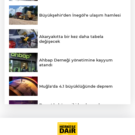
Büyükşehir'den İnegöl'e ulaşım hamlesi
Akaryakıtta bir kez daha tabela
değişecek
Ahbap Derneği yönetimine kayyum
atandı
Muğla'da 4.1 büyüklüğünde deprem
Bursa'da küsen iki kardeş, onları
barıştırmaya Uşak'tan yola çıkan
babalarını polise ihbar etti: Bizi vuracak
Altının gramı 6 bin 574 liradan işlem