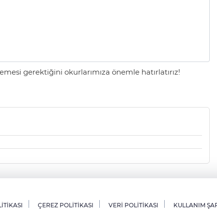
mesi gerektiğini okurlarımıza önemle hatırlatırız!
LİTİKASI
ÇEREZ POLİTİKASI
VERİ POLİTİKASI
KULLANIM ŞA