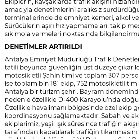
Ekiplerin, kavşaklarda trafik akışını hızla
amacıyla denetimlerini aralıksız sürdürdüğ
terminallerinde de emniyet kemeri, alkol v
Sürücülerin aşırı hız yapmamaları, takip me
sık mola vermeleri noktasında bilgilendirme
DENETİMLER ARTIRILDI
Antalya Emniyet Müdürlüğü Trafik Denetl
tatili boyunca güvenliğin üst düzeye çıkarıld
motosikletli Şahin timi ve toplam 307 per
ise toplam bin 181 ekip, 752 motosikletli ti
Antalya bir turizm şehri. Bayram döneminde
nedenle özellikle D-400 Karayolu’nda doğu-
Özellikle havalimanı bölgesinde özel ekip g
koordinasyonu sağlamaktadır. Sabah ve ak
ekiplerimiz, yeşil ışık süresince trafiğin akı
tarafından kapatılarak trafiğin tıkanmasını