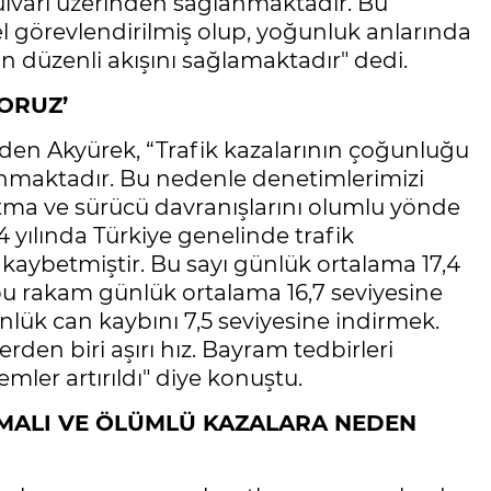
 Bulvarı üzerinden sağlanmaktadır. Bu
l görevlendirilmiş olup, yoğunluk anlarında
 düzenli akışını sağlamaktadır" dedi.
YORUZ’
den Akyürek, “Trafik kazalarının çoğunluğu
anmaktadır. Bu nedenle denetimlerimizi
altma ve sürücü davranışlarını olumlu yönde
 yılında Türkiye genelinde trafik
 kaybetmiştir. Bu sayı günlük ortalama 17,4
a bu rakam günlük ortalama 16,7 seviyesine
lük can kaybını 7,5 seviyesine indirmek.
erden biri aşırı hız. Bayram tedbirleri
ler artırıldı" diye konuştu.
ANMALI VE ÖLÜMLÜ KAZALARA NEDEN