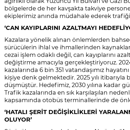
ağırlıklı olarak Yüzüncü Yıl Bulvarı ve Gazi
bölgelerde de her kavşakta takviye persone
ekiplerimiz anında müdahale ederek trafiğin
‘CAN KAYIPLARINI AZALTMAYI HEDEFLİ
Kazalara yönelik alınan önlemlerden bahse
sürücülerin ihlal ve ihmallerinden kaynakl
cezai işlem odaklı değil, can kayıplarını az
değiştirme amacıyla gerçekleştiriyoruz. 2024
kazalarında 6 bin 351 vatandaşımız hayatını
kişiye denk gelmektedir. 2025 yılı itibarıyl
düşmüştür. Hedefimiz, 2030 yılına kadar gün
Trafik kazalarında en sık karşılaşılan nedenl
kapsamında otobüs terminallerinde de önlem
‘HATALI ŞERİT DEĞİŞİKLİKLERİ YARAL
OLUYOR’