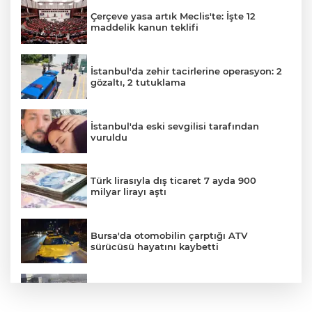
Çerçeve yasa artık Meclis'te: İşte 12
maddelik kanun teklifi
İstanbul'da zehir tacirlerine operasyon: 2
gözaltı, 2 tutuklama
İstanbul'da eski sevgilisi tarafından
vuruldu
Türk lirasıyla dış ticaret 7 ayda 900
milyar lirayı aştı
Bursa'da otomobilin çarptığı ATV
sürücüsü hayatını kaybetti
Küçükçekmece D-100'de otomobil, İETT
otobüsüne çarptı: 3 ölü