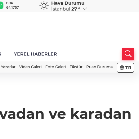
Hava Durumu
GBP
CHF
CAD
RUB
A
64,1757
58,9294
33,9372
0,5856
1
İstanbul
27 °
R
YEREL HABERLER
Yazarlar
Video Galeri
Foto Galeri
Fikstür
Puan Durumu
TR
avadan ve karadan