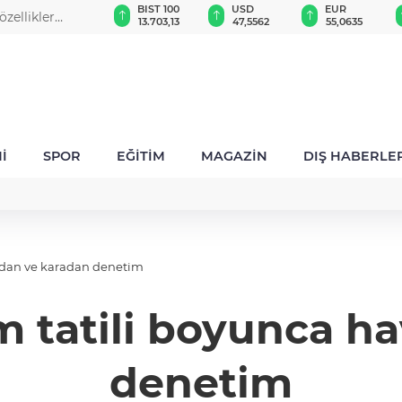
GAU/TRY
BIST 100
USD
EUR
zellikler
6.515,92
13.703,13
47,5562
55,0635
İ
SPOR
EĞİTİM
MAGAZİN
DIŞ HABERLE
adan ve karadan denetim
m tatili boyunca h
denetim