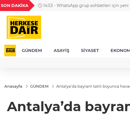
GEL
TND
BGN
VND
SON DAKİKA
14:53 - WhatsApp grup sohbetleri için yeni ö
36
18,1859
16,3199
27,9529
0,0018
yayınlandı
GÜNDEM
ASAYİŞ
SİYASET
EKONOM
Anasayfa
GÜNDEM
Antalya’da bayram tatili boyunca hav
Antalya’da bayra