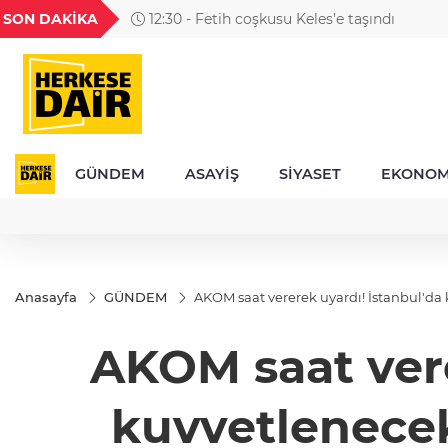
GEL
TND
BGN
VND
SON DAKİKA
12:30 - Fetih coşkusu Keles’e taşındı
49
18,2677
16,3788
27,9743
0,0018
GÜNDEM
ASAYİŞ
SİYASET
EKONOM
Anasayfa
GÜNDEM
AKOM saat vererek uyardı! İstanbul'da k
AKOM saat vere
kuvvetlenecek