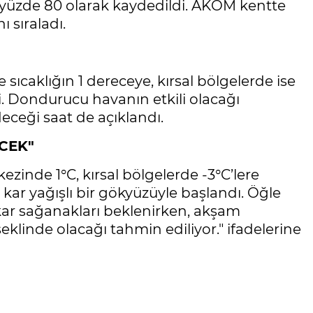
a yüzde 80 olarak kaydedildi. AKOM kentte
ı sıraladı.
ıcaklığın 1 dereceye, kırsal bölgelerde ise
i. Dondurucu havanın etkili olacağı
deceği saat de açıklandı.
CEK"
inde 1°C, kırsal bölgelerde -3°C’lere
kar yağışlı bir gökyüzüyle başlandı. Öğle
 kar sağanakları beklenirken, akşam
eklinde olacağı tahmin ediliyor." ifadelerine