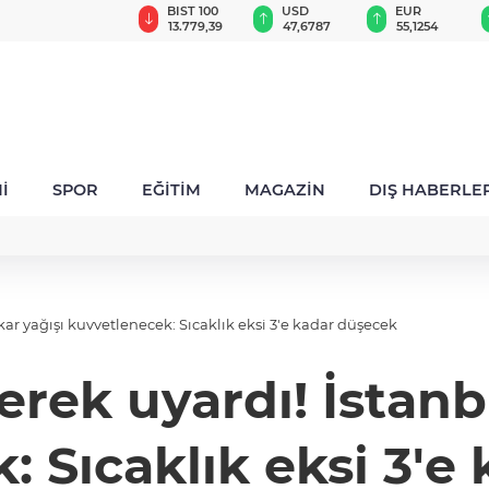
GAU/TRY
BIST 100
USD
EUR
6.660,55
13.779,39
47,6787
55,1254
İ
SPOR
EĞİTİM
MAGAZİN
DIŞ HABERLE
ar yağışı kuvvetlenecek: Sıcaklık eksi 3'e kadar düşecek
rek uyardı! İstanbu
: Sıcaklık eksi 3'e