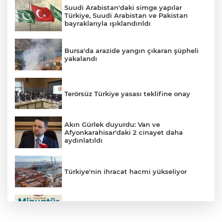
Suudi Arabistan'daki simge yapılar
Türkiye, Suudi Arabistan ve Pakistan
bayraklarıyla ışıklandırıldı
Bursa'da arazide yangın çıkaran şüpheli
yakalandı
Terörsüz Türkiye yasası teklifine onay
Akın Gürlek duyurdu: Van ve
Afyonkarahisar'daki 2 cinayet daha
aydınlatıldı
Türkiye'nin ihracat hacmi yükseliyor
ERGUVAN BAYRAMI MİNYATÜR
SANATIYLA GELECEĞE TAŞINACAK