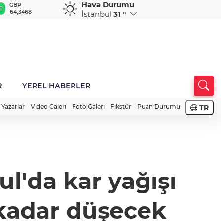
Hava Durumu
GBP
CHF
CAD
RUB
A
64,3468
59,0083
34,1883
0,5822
1
İstanbul
31 °
R
YEREL HABERLER
Yazarlar
Video Galeri
Foto Galeri
Fikstür
Puan Durumu
TR
l'da kar yağışı
 kadar düşecek