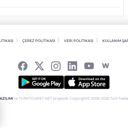
LİTİKASI
ÇEREZ POLİTİKASI
VERİ POLİTİKASI
KULLANIM ŞA
AZILIMI
ve TURKTICARET.NET projesidir Copyright© 2006-2026 Tüm hakları 