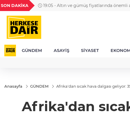
GEL
TND
BGN
VND
SON DAKİKA
19:05 - Altın ve gümüş fiyatlarında önemli a
49
18,2677
16,3788
27,9743
0,0018
GÜNDEM
ASAYİŞ
SİYASET
EKONOM
Anasayfa
GÜNDEM
Afrika'dan sıcak hava dalgası geliyor: 
Afrika'dan sıca