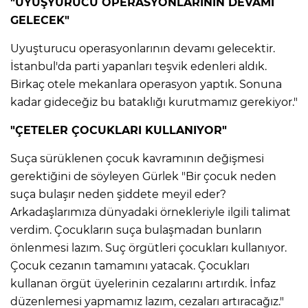
"UYUŞYURUCU OPERASYONLARININ DEVAMI
GELECEK"
Uyuşturucu operasyonlarının devamı gelecektir.
İstanbul'da parti yapanları teşvik edenleri aldık.
Birkaç otele mekanlara operasyon yaptık. Sonuna
kadar gideceğiz bu bataklığı kurutmamız gerekiyor."
"ÇETELER ÇOCUKLARI KULLANIYOR"
Suça sürüklenen çocuk kavramının değişmesi
gerektiğini de söyleyen Gürlek "Bir çocuk neden
E
suça bulaşır neden şiddete meyil eder?
Arkadaşlarımıza dünyadaki örnekleriyle ilgili talimat
verdim. Çocukların suça bulaşmadan bunların
önlenmesi lazım. Suç örgütleri çocukları kullanıyor.
Çocuk cezanın tamamını yatacak. Çocukları
kullanan örgüt üyelerinin cezalarını artırdık. İnfaz
düzenlemesi yapmamız lazım, cezaları artıracağız."