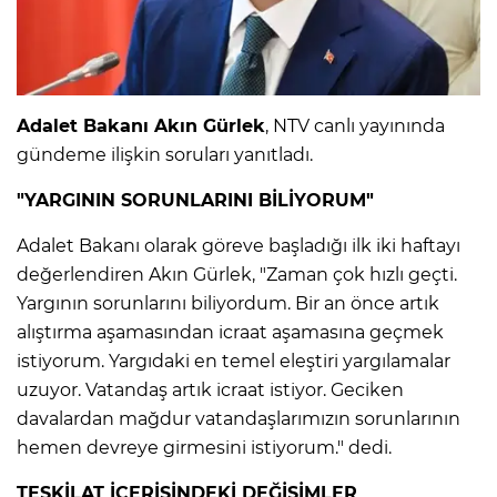
IR
Adalet Bakanı Akın Gürlek
, NTV canlı yayınında
gündeme ilişkin soruları yanıtladı.
"YARGININ SORUNLARINI BİLİYORUM"
Adalet Bakanı olarak göreve başladığı ilk iki haftayı
değerlendiren Akın Gürlek, "Zaman çok hızlı geçti.
Yargının sorunlarını biliyordum. Bir an önce artık
alıştırma aşamasından icraat aşamasına geçmek
R
istiyorum. Yargıdaki en temel eleştiri yargılamalar
uzuyor. Vatandaş artık icraat istiyor. Geciken
P
davalardan mağdur vatandaşlarımızın sorunlarının
hemen devreye girmesini istiyorum." dedi.
TEŞKİLAT İÇERİSİNDEKİ DEĞİŞİMLER