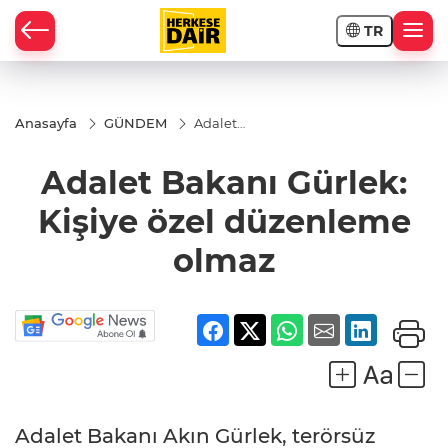
TR
RAHİSAR
Anasayfa
GÜNDEM
Adalet
Bakanı
Gürlek:
Adalet Bakanı Gürlek:
Kişiye özel
düzenleme
olmaz
Kişiye özel düzenleme
olmaz
R
Adalet Bakanı Akın Gürlek, terörsüz