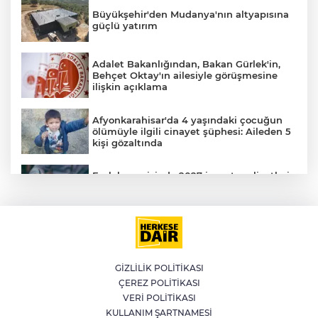
Büyükşehir'den Mudanya'nın altyapısına
güçlü yatırım
Adalet Bakanlığından, Bakan Gürlek'in,
Behçet Oktay'ın ailesiyle görüşmesine
ilişkin açıklama
Afyonkarahisar'da 4 yaşındaki çocuğun
ölümüyle ilgili cinayet şüphesi: Aileden 5
kişi gözaltında
Emlak vergisinde 2027 inşaat maliyetleri
netleşti: Metrekare bedelleri yeniden
belirlendi
YILDIRIM’DA ÇOCUKLAR SPORLA
BÜYÜYOR
GİZLİLİK POLİTİKASI
ÇEREZ POLİTİKASI
Bursa'da İznik Gölü'ne düşen bir kişi
VERİ POLİTİKASI
hayatını kaybetti
KULLANIM ŞARTNAMESİ