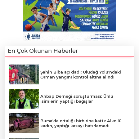
En Çok Okunan Haberler
Şahin Biba açıkladı: Uludağ Yolu'ndaki
Orman yangını kontrol altına alındı
Ahbap Derneği soruşturması: Ünlü
isimlerin yaptığı bağışlar
Bursa'da ortalığı birbirine kattı: Alkollü
kadın, yaptığı kazayı hatırlamadı