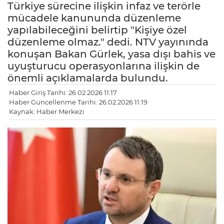
Türkiye sürecine ilişkin infaz ve terörle
mücadele kanununda düzenleme
yapılabileceğini belirtip "Kişiye özel
düzenleme olmaz." dedi. NTV yayınında
konuşan Bakan Gürlek, yasa dışı bahis ve
uyuşturucu operasyonlarına ilişkin de
önemli açıklamalarda bulundu.
Haber Giriş Tarihi: 26.02.2026 11:17
Haber Güncellenme Tarihi: 26.02.2026 11:19
Kaynak: Haber Merkezi
LE