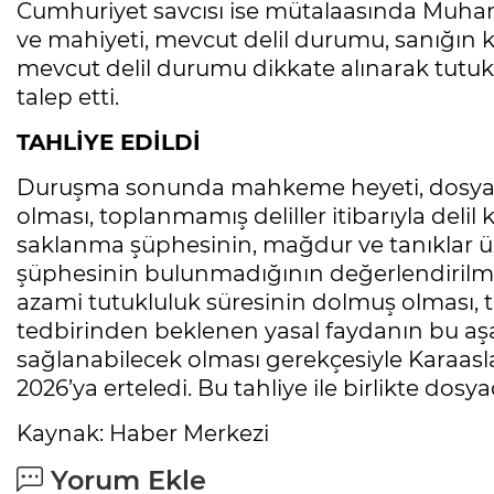
Cumhuriyet savcısı ise mütalaasında Muhamm
ve mahiyeti, mevcut delil durumu, sanığın
mevcut delil durumu dikkate alınarak tutuk
talep etti.
TAHLİYE EDİLDİ
Duruşma sonunda mahkeme heyeti, dosyada
olması, toplanmamış deliller itibarıyla del
saklanma şüphesinin, mağdur ve tanıklar 
şüphesinin bulunmadığının değerlendirilmes
azami tutukluluk süresinin dolmuş olması, t
tedbirinden beklenen yasal faydanın bu aşa
sağlanabilecek olması gerekçesiyle Karaaslan
2026’ya erteledi. Bu tahliye ile birlikte dos
Kaynak: Haber Merkezi
Yorum Ekle