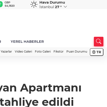
Hava Durumu
GBP
CHF
CAD
RUB
A
64,1820
58,8674
33,9518
0,5850
1
İstanbul
27 °
R
YEREL HABERLER
Yazarlar
Video Galeri
Foto Galeri
Fikstür
Puan Durumu
TR
yyan Apartmanı
tahliye edildi