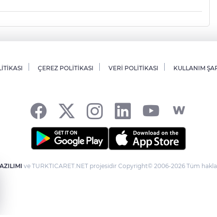
LİTİKASI
ÇEREZ POLİTİKASI
VERİ POLİTİKASI
KULLANIM ŞA
AZILIMI
ve TURKTICARET.NET projesidir Copyright© 2006-2026 Tüm hakları 