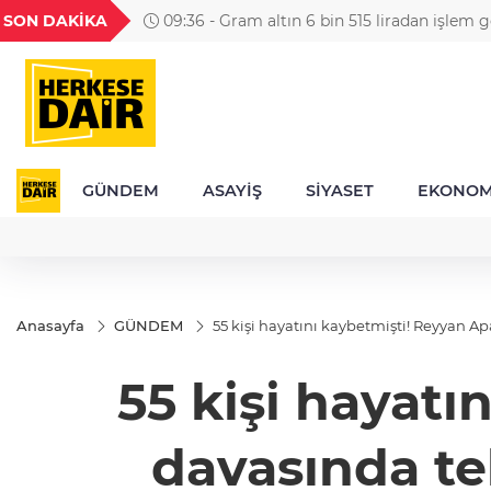
GEL
TND
BGN
VND
SON DAKİKA
09:36 - Gram altın 6 bin 515 liradan işlem g
55
18,1980
16,2471
28,0626
0,0018
altında son durum
GÜNDEM
ASAYİŞ
SİYASET
EKONOM
Anasayfa
GÜNDEM
55 kişi hayatını kaybetmişti! Reyyan Ap
55 kişi hayat
davasında tek