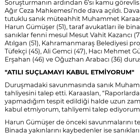
Soruşturmanın ardından 6’sı kamu görevlis
Ağır Ceza Mahkemesi’nde dava açıldı. Dava
tutuklu sanık müteahhit Muhammet Karaaslan
Harun Gümüşer (51), taraf avukatları ile bin
sanıklar fenni mesul Mesut Vahit Kazancı (7
Atılgan (51), Kahramanmaraş Belediyesi pro
Tüfekçi (45), Ali Gemci (47), Hacı Mehmet G
Erşahan (46) ve Oğuzhan Arabacı (36) duru
"ATILI SUÇLAMAYI KABUL ETMİYORUM"
Duruşmadaki savunmasında sanık Muhamme
tahliyesini talep etti. Karaaslan, “Raporlard
yapmadığım tespit edildiği halde uzun zam
kabul etmiyorum, tahliyemi talep ediyorum"
Harun Gümüşer de önceki savunmalarını tekra
Binada yakınlarını kaybedenler ise sanıkların