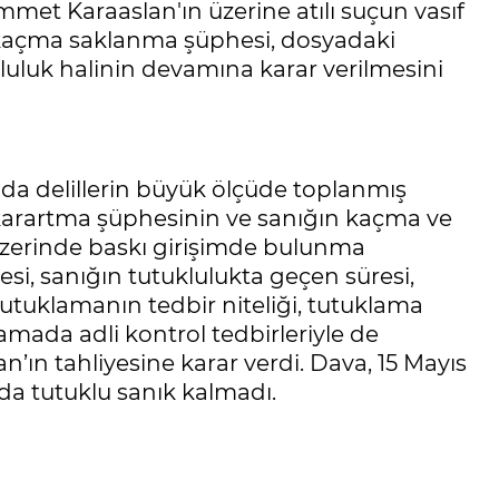
et Karaaslan'ın üzerine atılı suçun vasıf
 kaçma saklanma şüphesi, dosyadaki
luluk halinin devamına karar verilmesini
 delillerin büyük ölçüde toplanmış
il karartma şüphesinin ve sanığın kaçma ve
üzerinde baskı girişimde bulunma
i, sanığın tutuklulukta geçen süresi,
utuklamanın tedbir niteliği, tutuklama
mada adli kontrol tedbirleriyle de
’ın tahliyesine karar verdi. Dava, 15 Mayıs
yada tutuklu sanık kalmadı.