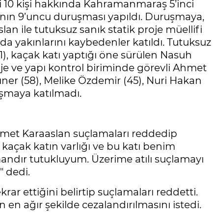
i 10 kişi hakkında Kahramanmaraş 5’inci
nın 9’uncu duruşması yapıldı. Duruşmaya,
 ile tutuksuz sanık statik proje müellifi
ada yakınlarını kaybedenler katıldı. Tutuksuz
1), kaçak katı yaptığı öne sürülen Nasuh
je ve yapı kontrol biriminde görevli Ahmet
üner (58), Melike Özdemir (45), Nuri Hakan
şmaya katılmadı.
t Karaaslan suçlamaları reddedip
a kaçak katın varlığı ve bu katı benim
andır tutukluyum. Üzerime atılı suçlamayı
 dedi.
r ettiğini belirtip suçlamaları reddetti.
 en ağır şekilde cezalandırılmasını istedi.