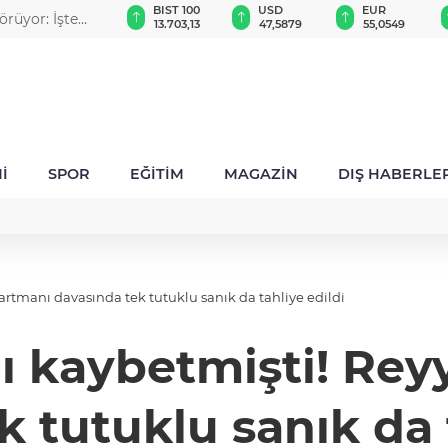
GAU/TRY
BIST 100
USD
EUR
örüyor: İşte
6.518,94
13.703,13
47,5879
55,0549
İ
SPOR
EĞİTİM
MAGAZİN
DIŞ HABERLE
artmanı davasında tek tutuklu sanık da tahliye edildi
ını kaybetmişti! Re
 tutuklu sanık da 