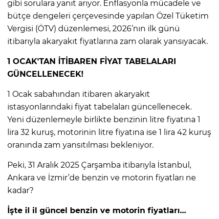
ANE
gibi sorulara yanıt arıyor. Enflasyonla mücadele ve
bütçe dengeleri çerçevesinde yapılan Özel Tüketim
Vergisi (ÖTV) düzenlemesi, 2026’nın ilk günü
itibarıyla akaryakıt fiyatlarına zam olarak yansıyacak.
1 OCAK'TAN İTİBAREN FİYAT TABELALARI
GÜNCELLENECEK!
1 Ocak sabahından itibaren akaryakıt
istasyonlarındaki fiyat tabelaları güncellenecek.
Yeni düzenlemeyle birlikte benzinin litre fiyatına 1
lira 32 kuruş, motorinin litre fiyatına ise 1 lira 42 kuruş
oranında zam yansıtılması bekleniyor.
Peki, 31 Aralık 2025 Çarşamba itibarıyla İstanbul,
Ankara ve İzmir’de benzin ve motorin fiyatları ne
kadar?
NU
İşte il il güncel benzin ve motorin fiyatları…