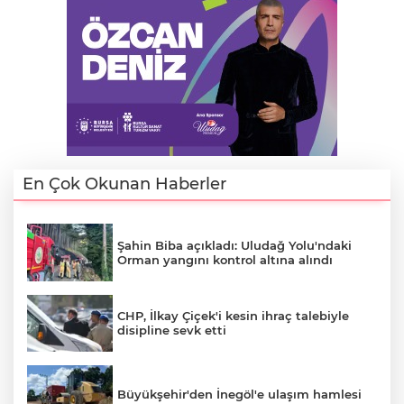
AK
En Çok Okunan Haberler
E
Şahin Biba açıkladı: Uludağ Yolu'ndaki
Orman yangını kontrol altına alındı
CHP, İlkay Çiçek'i kesin ihraç talebiyle
disipline sevk etti
Büyükşehir'den İnegöl'e ulaşım hamlesi