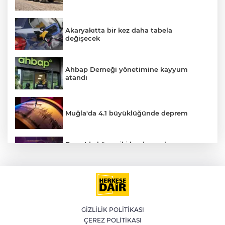
Akaryakıtta bir kez daha tabela
değişecek
Ahbap Derneği yönetimine kayyum
atandı
Muğla'da 4.1 büyüklüğünde deprem
E
Bursa'da küsen iki kardeş, onları
barıştırmaya Uşak'tan yola çıkan
babalarını polise ihbar etti: Bizi vuracak
Altının gramı 6 bin 574 liradan işlem
görüyor
GİZLİLİK POLİTİKASI
ÇEREZ POLİTİKASI