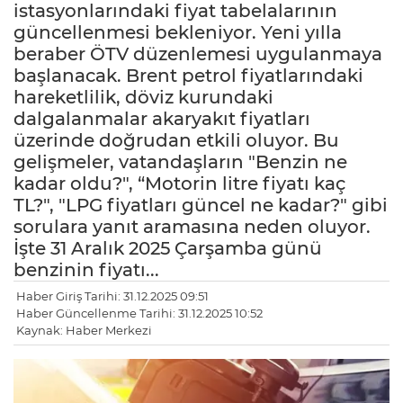
istasyonlarındaki fiyat tabelalarının
güncellenmesi bekleniyor. Yeni yılla
beraber ÖTV düzenlemesi uygulanmaya
başlanacak. Brent petrol fiyatlarındaki
hareketlilik, döviz kurundaki
dalgalanmalar akaryakıt fiyatları
üzerinde doğrudan etkili oluyor. Bu
gelişmeler, vatandaşların "Benzin ne
kadar oldu?", “Motorin litre fiyatı kaç
TL?", "LPG fiyatları güncel ne kadar?" gibi
sorulara yanıt aramasına neden oluyor.
İşte 31 Aralık 2025 Çarşamba günü
benzinin fiyatı...
LE
Haber Giriş Tarihi: 31.12.2025 09:51
Haber Güncellenme Tarihi: 31.12.2025 10:52
Kaynak: Haber Merkezi