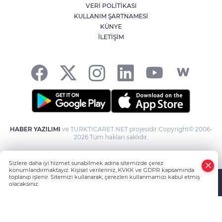
Kütahya'da kendisinden haber
VERİ POLİTİKASI
alınamayan kadın çöp evde bulundu
KULLANIM ŞARTNAMESİ
KÜNYE
İLETİŞİM
YILDIRIM’DA ÇOCUKLAR HEM
ÖĞRENİYOR HEM EĞLENİYOR
HABER YAZILIMI
ve TURKTICARET.NET projesidir Copyright© 2006-
2026 Tüm hakları saklıdır.
Sizlere daha iyi hizmet sunabilmek adına sitemizde çerez
konumlandırmaktayız. Kişisel verileriniz, KVKK ve GDPR kapsamında
toplanıp işlenir. Sitemizi kullanarak, çerezleri kullanmamızı kabul etmiş
olacaksınız.
Anasayfa
Haber Ara
Yazarlar