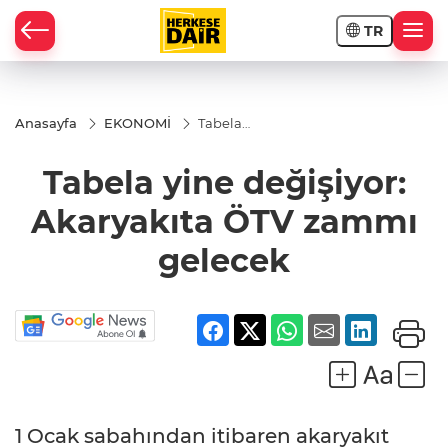
TR
RAHİSAR
Anasayfa
EKONOMİ
Tabela
yine
değişiyor:
Tabela yine değişiyor:
Akaryakıta
ÖTV
zammı
Akaryakıta ÖTV zammı
gelecek
gelecek
R
1 Ocak sabahından itibaren akaryakıt