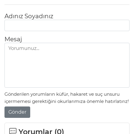
ANE
Adınız Soyadınız
Mesaj
Gönderilen yorumların küfür, hakaret ve suç unsuru
içermemesi gerektiğini okurlarımıza önemle hatırlatırız!
Gönder
NU
Yorumlar (
0
)