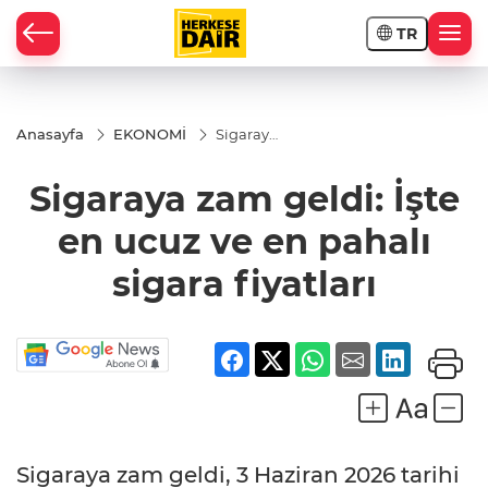
TR
RAHİSAR
Anasayfa
EKONOMİ
Sigaraya
zam
geldi:
Sigaraya zam geldi: İşte
İşte en
ucuz ve
en
en ucuz ve en pahalı
pahalı
sigara
sigara fiyatları
fiyatları
R
Sigaraya zam geldi, 3 Haziran 2026 tarihi