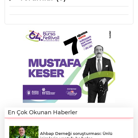
Lİ
En Çok Okunan Haberler
NMARAŞ
Ahbap Derneği soruşturması: Ünlü