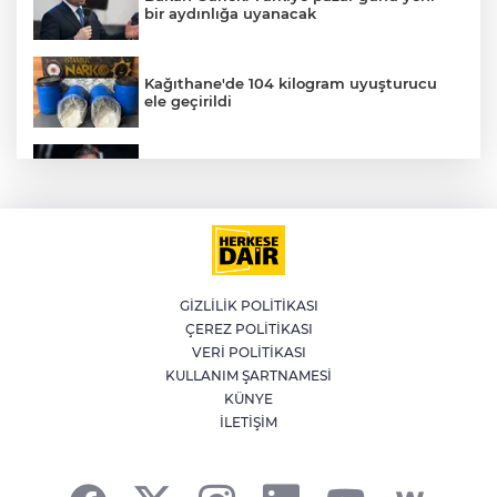
bir aydınlığa uyanacak
Kağıthane'de 104 kilogram uyuşturucu
ele geçirildi
İran'dan Müslümanlara kötü niyetli dış
güçlere karşı birleşme çağrısı
Türkiye'nin ihracat hacmi yükseliyor
E
GİZLİLİK POLİTİKASI
ÇEREZ POLİTİKASI
Yeni yangın havuzları orman
VERİ POLİTİKASI
yangınlarıyla mücadeleye güç katacak
KULLANIM ŞARTNAMESİ
KÜNYE
İLETİŞİM
Türkiye, Suudi Arabistan ve Pakistan'dan
Mekke Savunma Anlaşması