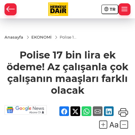
TR
RAHİSAR
Anasayfa
EKONOMİ
Polise 17
bin lira
ek
Polise 17 bin lira ek
ödeme!
Az
çalışanla
ödeme! Az çalışanla çok
çok
çalışanın
çalışanın maaşları farklı
maaşları
farklı
olacak
olacak
R