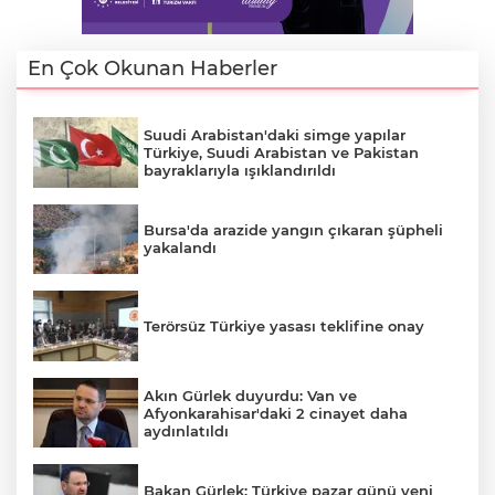
En Çok Okunan Haberler
AK
Suudi Arabistan'daki simge yapılar
Türkiye, Suudi Arabistan ve Pakistan
bayraklarıyla ışıklandırıldı
Bursa'da arazide yangın çıkaran şüpheli
yakalandı
E
Terörsüz Türkiye yasası teklifine onay
Akın Gürlek duyurdu: Van ve
Afyonkarahisar'daki 2 cinayet daha
aydınlatıldı
Bakan Gürlek: Türkiye pazar günü yeni