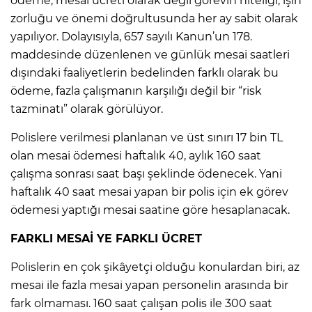
ödeme, mesai ücreti olarak değil görevin niteliği, işin
ANE
zorluğu ve önemi doğrultusunda her ay sabit olarak
yapılıyor. Dolayısıyla, 657 sayılı Kanun’un 178.
maddesinde düzenlenen ve günlük mesai saatleri
dışındaki faaliyetlerin bedelinden farklı olarak bu
ödeme, fazla çalışmanın karşılığı değil bir “risk
tazminatı” olarak görülüyor.
Polislere verilmesi planlanan ve üst sınırı 17 bin TL
olan mesai ödemesi haftalık 40, aylık 160 saat
çalışma sonrası saat başı şeklinde ödenecek. Yani
haftalık 40 saat mesai yapan bir polis için ek görev
ödemesi yaptığı mesai saatine göre hesaplanacak.
FARKLI MESAİ YE FARKLI ÜCRET
Polislerin en çok şikâyetçi olduğu konulardan biri, az
NU
mesai ile fazla mesai yapan personelin arasında bir
fark olmaması. 160 saat çalışan polis ile 300 saat