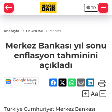
TR
RAHİSAR
Anasayfa
EKONOMİ
Merkez
Bankası
yıl sonu
Merkez Bankası yıl sonu
enflasyon
tahminini
açıkladı
enflasyon tahminini
açıkladı
R
Türkiye Cumhuriyet Merkez Bankası