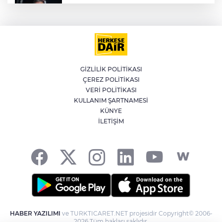
İran'dan Müslümanlara kötü niyetli dış
güçlere karşı birleşme çağrısı
Kağıthane'de 104 kilogram uyuşturucu
ele geçirildi
GİZLİLİK POLİTİKASI
ÇEREZ POLİTİKASI
Meteoroloji'den kavurucu sıcak ve
VERİ POLİTİKASI
kuvvetli rüzgar uyarısı
KULLANIM ŞARTNAMESİ
KÜNYE
İLETİŞİM
Fetih coşkusu Keles’e taşındı
HABER YAZILIMI
ve TURKTICARET.NET projesidir Copyright© 2006-
2026 Tüm hakları saklıdır.