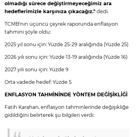
ANE
olmadığı sürece değiştirmeyeceğimiz ara
hedeflerimizle karşınıza çıkacağız."
dedi.
TCMB'nın üçüncü çeyrek raporunda enflasyon
tahmini şöyle oldu:
2025 yıl sonu için: Yüzde 25-29 aralığında (Yüzde 25)
2026 yılı sonu için: Yüzde 13-19 aralığında (Yüzde 16)
2027 yılı sonu için: Yüzde 9
Orta vadede hedef: Yüzde 5
ENFLASYON TAHMİNİNDE YÖNTEM DEĞİŞİKLİĞİ
Fatih Karahan, enflasyon tahminlerinde değişikliğe
gidildiğini belirterek şu bilgileri verdi:
NU