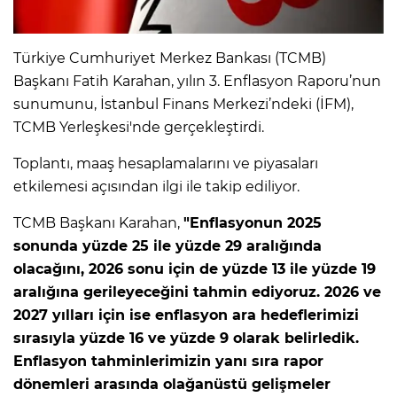
IR
Türkiye Cumhuriyet Merkez Bankası (TCMB)
Başkanı Fatih Karahan, yılın 3. Enflasyon Raporu’nun
sunumunu, İstanbul Finans Merkezi’ndeki (İFM),
TCMB Yerleşkesi'nde gerçekleştirdi.
Toplantı, maaş hesaplamalarını ve piyasaları
etkilemesi açısından ilgi ile takip ediliyor.
TCMB Başkanı Karahan,
"Enflasyonun 2025
sonunda yüzde 25 ile yüzde 29 aralığında
olacağını, 2026 sonu için de yüzde 13 ile yüzde 19
R
aralığına gerileyeceğini tahmin ediyoruz. 2026 ve
P
2027 yılları için ise enflasyon ara hedeflerimizi
sırasıyla yüzde 16 ve yüzde 9 olarak belirledik.
Enflasyon tahminlerimizin yanı sıra rapor
dönemleri arasında olağanüstü gelişmeler