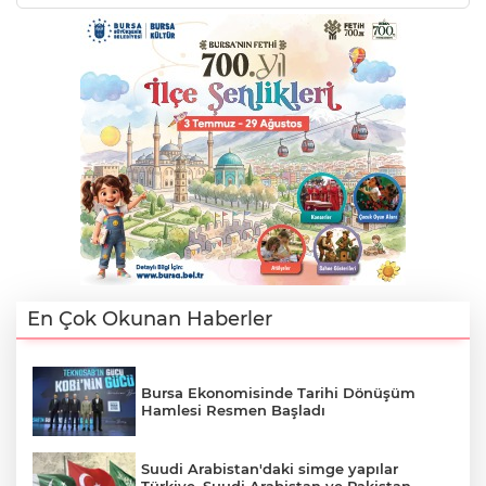
AK
E
En Çok Okunan Haberler
Bursa Ekonomisinde Tarihi Dönüşüm
Hamlesi Resmen Başladı
Suudi Arabistan'daki simge yapılar