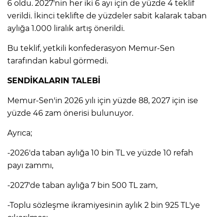
6 oldu. 2027'nin her iki 6 ayı için de yüzde 4 teklif
verildi. İkinci teklifte de yüzdeler sabit kalarak taban
Lİ
aylığa 1.000 liralık artış önerildi.
Bu teklif, yetkili konfederasyon Memur-Sen
tarafından kabul görmedi.
SENDİKALARIN TALEBİ
Memur-Sen'in 2026 yılı için yüzde 88, 2027 için ise
yüzde 46 zam önerisi bulunuyor.
Ayrıca;
-2026'da taban aylığa 10 bin TL ve yüzde 10 refah
payı zammı,
-2027'de taban aylığa 7 bin 500 TL zam,
NMARAŞ
-Toplu sözleşme ikramiyesinin aylık 2 bin 925 TL'ye