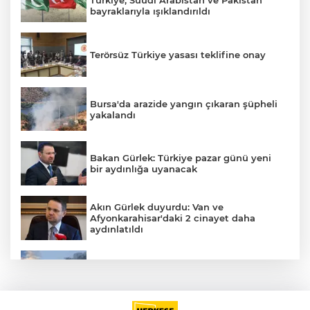
Türkiye, Suudi Arabistan ve Pakistan
bayraklarıyla ışıklandırıldı
Terörsüz Türkiye yasası teklifine onay
Bursa'da arazide yangın çıkaran şüpheli
yakalandı
Bakan Gürlek: Türkiye pazar günü yeni
bir aydınlığa uyanacak
E
Akın Gürlek duyurdu: Van ve
Afyonkarahisar'daki 2 cinayet daha
aydınlatıldı
Meteoroloji'den kavurucu sıcak ve
kuvvetli rüzgar uyarısı