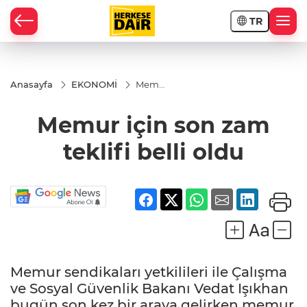
TR
RAHİSAR
Anasayfa
EKONOMİ
Memur
için
son
Memur için son zam
zam
teklifi
belli
teklifi belli oldu
oldu
Memur sendikaları yetkilileri ile Çalışma
R
ve Sosyal Güvenlik Bakanı Vedat Işıkhan
bugün son kez bir araya gelirken memur