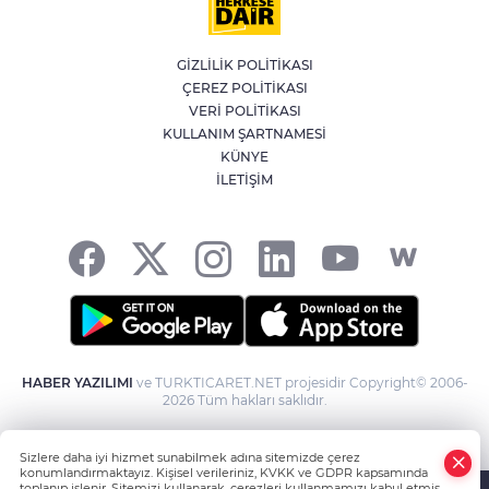
İran'dan Müslümanlara kötü niyetli dış
güçlere karşı birleşme çağrısı
GİZLİLİK POLİTİKASI
ÇEREZ POLİTİKASI
Kağıthane'de 104 kilogram uyuşturucu
VERİ POLİTİKASI
ele geçirildi
KULLANIM ŞARTNAMESİ
KÜNYE
İLETİŞİM
Fetih coşkusu Keles’e taşındı
HABER YAZILIMI
ve TURKTICARET.NET projesidir Copyright© 2006-
2026 Tüm hakları saklıdır.
Sizlere daha iyi hizmet sunabilmek adına sitemizde çerez
konumlandırmaktayız. Kişisel verileriniz, KVKK ve GDPR kapsamında
toplanıp işlenir. Sitemizi kullanarak, çerezleri kullanmamızı kabul etmiş