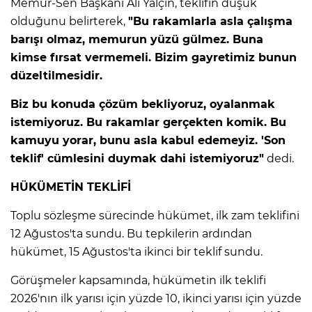
ANE
Memur-Sen Başkanı Ali Yalçın, teklifin düşük
olduğunu belirterek,
"Bu rakamlarla asla çalışma
barışı olmaz, memurun yüzü gülmez. Buna
kimse fırsat vermemeli. Bizim gayretimiz bunun
düzeltilmesidir.
Biz bu konuda çözüm bekliyoruz, oyalanmak
istemiyoruz. Bu rakamlar gerçekten komik. Bu
kamuyu yorar, bunu asla kabul edemeyiz. 'Son
teklif' cümlesini duymak dahi istemiyoruz"
dedi.
HÜKÜMETİN TEKLİFİ
Toplu sözleşme sürecinde hükümet, ilk zam teklifini
12 Ağustos'ta sundu. Bu tepkilerin ardından
hükümet, 15 Ağustos'ta ikinci bir teklif sundu.
NU
Görüşmeler kapsamında, hükümetin ilk teklifi
2026'nın ilk yarısı için yüzde 10, ikinci yarısı için yüzde