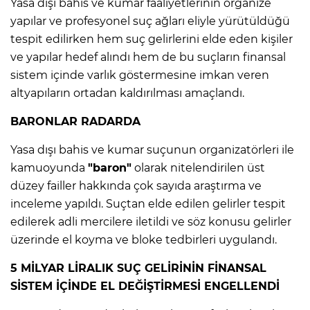
ANE
Yasa dışı bahis ve kumar faaliyetlerinin organize
yapılar ve profesyonel suç ağları eliyle yürütüldüğü
tespit edilirken hem suç gelirlerini elde eden kişiler
ve yapılar hedef alındı hem de bu suçların finansal
sistem içinde varlık göstermesine imkan veren
altyapıların ortadan kaldırılması amaçlandı.
BARONLAR RADARDA
Yasa dışı bahis ve kumar suçunun organizatörleri ile
kamuoyunda
"baron"
olarak nitelendirilen üst
düzey failler hakkında çok sayıda araştırma ve
inceleme yapıldı. Suçtan elde edilen gelirler tespit
edilerek adli mercilere iletildi ve söz konusu gelirler
üzerinde el koyma ve bloke tedbirleri uygulandı.
5 MİLYAR LİRALIK SUÇ GELİRİNİN FİNANSAL
NU
SİSTEM İÇİNDE EL DEĞİŞTİRMESİ ENGELLENDİ