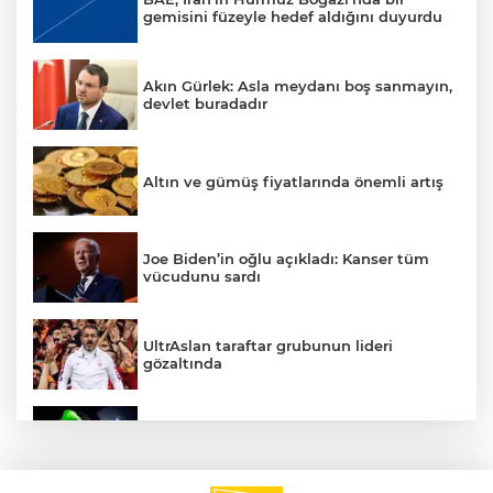
gemisini füzeyle hedef aldığını duyurdu
Akın Gürlek: Asla meydanı boş sanmayın,
devlet buradadır
Altın ve gümüş fiyatlarında önemli artış
Joe Biden’in oğlu açıkladı: Kanser tüm
vücudunu sardı
UltrAslan taraftar grubunun lideri
gözaltında
Benzine bir zam daha: Pazartesi tabelaya
yansıyacak