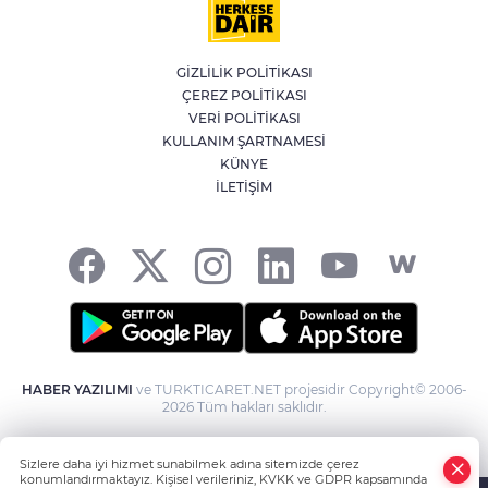
Emniyet Genel Müdürlüğü’ne 6 bin 250
yeni kadro
GİZLİLİK POLİTİKASI
ÇEREZ POLİTİKASI
Öğrenci Affı düzenlemesi Resmi
VERİ POLİTİKASI
Gazete'de yayımlandı
KULLANIM ŞARTNAMESİ
KÜNYE
İLETİŞİM
Kene vakaları için yerli ve milli aşı
geliştiriliyor
HABER YAZILIMI
ve TURKTICARET.NET projesidir Copyright© 2006-
2026 Tüm hakları saklıdır.
Sizlere daha iyi hizmet sunabilmek adına sitemizde çerez
konumlandırmaktayız. Kişisel verileriniz, KVKK ve GDPR kapsamında