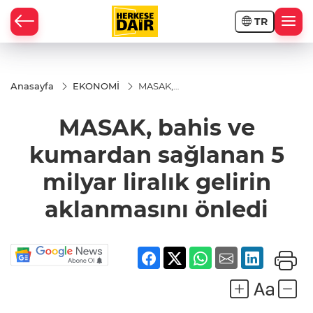
TR
RAHİSAR
Anasayfa
EKONOMİ
MASAK,
bahis ve
kumardan
MASAK, bahis ve
sağlanan 5
milyar liralık
gelirin
kumardan sağlanan 5
aklanmasını
önledi
milyar liralık gelirin
aklanmasını önledi
R