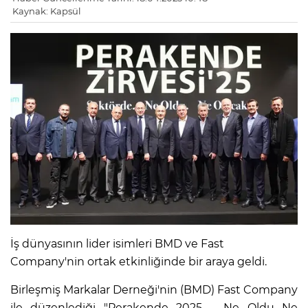
Kaynak: Kapsül
LE
İş dünyasının lider isimleri BMD ve Fast
Company'nin ortak etkinliğinde bir araya geldi.
Birleşmiş Markalar Derneği'nin (BMD) Fast Company
ile düzenlediği "Perakende 2025 – Ne Oldu Ne