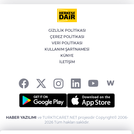
belirlendi
YILDIRIM’DA ÇOCUKLAR SPORLA
BÜYÜYOR
GİZLİLİK POLİTİKASI
ÇEREZ POLİTİKASI
Bursa'da İznik Gölü'ne düşen bir kişi
VERİ POLİTİKASI
hayatını kaybetti
KULLANIM ŞARTNAMESİ
KÜNYE
İLETİŞİM
İstanbul'da suç örgütüne operasyon: 12
gözaltı
HABER YAZILIMI
ve TURKTICARET.NET projesidir Copyright© 2006-
2026 Tüm hakları saklıdır.