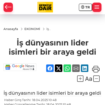
TR
RAHİSAR
Anasayfa
EKONOMİ
İş
dünyasının
lider
İş dünyasının lider
isimleri bir
araya geldi
isimleri bir araya geldi
İş dünyasının lider isimleri bir araya geldi
R
Haber Giriş Tarihi: 18.04.2025 10:48
Haber Güncellenme Tarihi: 18.04.2025 10:48