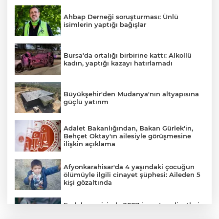
Ahbap Derneği soruşturması: Ünlü
isimlerin yaptığı bağışlar
Bursa'da ortalığı birbirine kattı: Alkollü
kadın, yaptığı kazayı hatırlamadı
Büyükşehir'den Mudanya'nın altyapısına
güçlü yatırım
Adalet Bakanlığından, Bakan Gürlek'in,
Behçet Oktay'ın ailesiyle görüşmesine
ilişkin açıklama
Afyonkarahisar'da 4 yaşındaki çocuğun
ölümüyle ilgili cinayet şüphesi: Aileden 5
kişi gözaltında
Emlak vergisinde 2027 inşaat maliyetleri
netleşti: Metrekare bedelleri yeniden