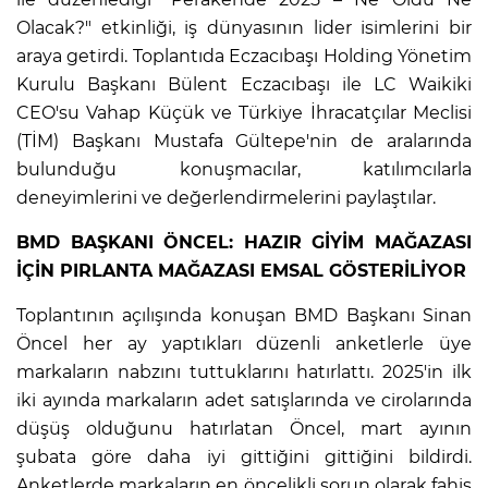
Olacak?" etkinliği, iş dünyasının lider isimlerini bir
araya getirdi. Toplantıda Eczacıbaşı Holding Yönetim
IR
Kurulu Başkanı Bülent Eczacıbaşı ile LC Waikiki
CEO'su Vahap Küçük ve Türkiye İhracatçılar Meclisi
(TİM) Başkanı Mustafa Gültepe'nin de aralarında
bulunduğu konuşmacılar, katılımcılarla
deneyimlerini ve değerlendirmelerini paylaştılar.
BMD BAŞKANI ÖNCEL: HAZIR GİYİM MAĞAZASI
İÇİN PIRLANTA MAĞAZASI EMSAL GÖSTERİLİYOR
Toplantının açılışında konuşan BMD Başkanı Sinan
R
Öncel her ay yaptıkları düzenli anketlerle üye
markaların nabzını tuttuklarını hatırlattı. 2025'in ilk
P
iki ayında markaların adet satışlarında ve cirolarında
düşüş olduğunu hatırlatan Öncel, mart ayının
şubata göre daha iyi gittiğini gittiğini bildirdi.
Anketlerde markaların en öncelikli sorun olarak fahiş