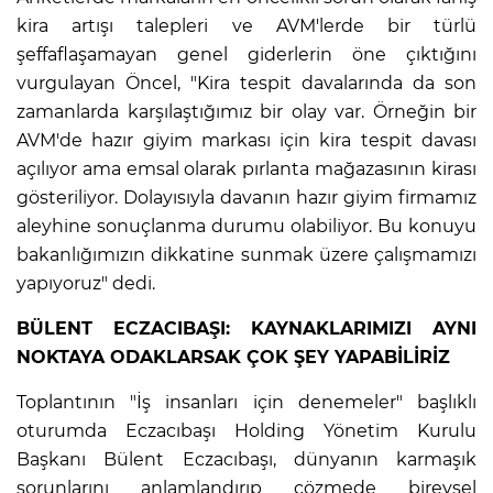
ANE
kira artışı talepleri ve AVM'lerde bir türlü
şeffaflaşamayan genel giderlerin öne çıktığını
vurgulayan Öncel, "Kira tespit davalarında da son
zamanlarda karşılaştığımız bir olay var. Örneğin bir
AVM'de hazır giyim markası için kira tespit davası
açılıyor ama emsal olarak pırlanta mağazasının kirası
gösteriliyor. Dolayısıyla davanın hazır giyim firmamız
aleyhine sonuçlanma durumu olabiliyor. Bu konuyu
bakanlığımızın dikkatine sunmak üzere çalışmamızı
yapıyoruz" dedi.
BÜLENT ECZACIBAŞI: KAYNAKLARIMIZI AYNI
NOKTAYA ODAKLARSAK ÇOK ŞEY YAPABİLİRİZ
Toplantının "İş insanları için denemeler" başlıklı
oturumda Eczacıbaşı Holding Yönetim Kurulu
NU
Başkanı Bülent Eczacıbaşı, dünyanın karmaşık
sorunlarını anlamlandırıp çözmede bireysel