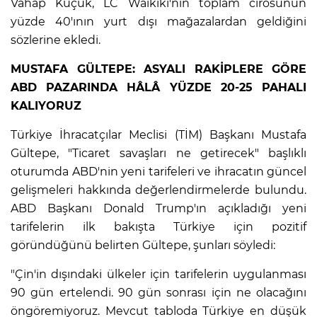
Vahap Küçük, LC Waikiki'nin toplam cirosunun
yüzde 40'ının yurt dışı mağazalardan geldiğini
sözlerine ekledi.
AK
MUSTAFA GÜLTEPE: ASYALI RAKİPLERE GÖRE
ABD PAZARINDA HÂLÂ YÜZDE 20-25 PAHALI
KALIYORUZ
Türkiye İhracatçılar Meclisi (TİM) Başkanı Mustafa
Gültepe, "Ticaret savaşları ne getirecek" başlıklı
oturumda ABD'nin yeni tarifeleri ve ihracatın güncel
gelişmeleri hakkında değerlendirmelerde bulundu.
E
ABD Başkanı Donald Trump'ın açıkladığı yeni
tarifelerin ilk bakışta Türkiye için pozitif
göründüğünü belirten Gültepe, şunları söyledi:
"Çin'in dışındaki ülkeler için tarifelerin uygulanması
90 gün ertelendi. 90 gün sonrası için ne olacağını
öngöremiyoruz. Mevcut tabloda Türkiye en düşük