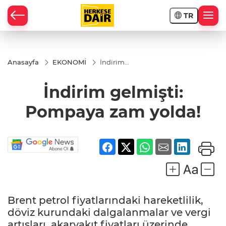
TR
RAHİSAR
Anasayfa
EKONOMİ
İndirim
gelmişti:
Pompaya
İndirim gelmişti:
zam
yolda!
Pompaya zam yolda!
Brent petrol fiyatlarındaki hareketlilik,
R
döviz kurundaki dalgalanmalar ve vergi
artışları, akaryakıt fiyatları üzerinde