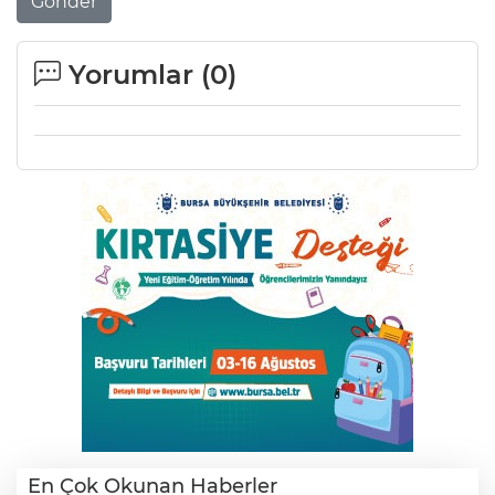
Gönder
Lİ
Yorumlar (
0
)
NMARAŞ
En Çok Okunan Haberler