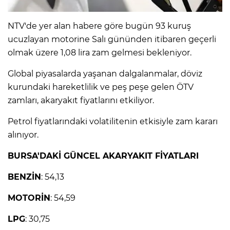
NTV'de yer alan habere göre bugün 93 kuruş
IR
ucuzlayan motorine Salı gününden itibaren geçerli
olmak üzere 1,08 lira zam gelmesi bekleniyor.
Global piyasalarda yaşanan dalgalanmalar, döviz
kurundaki hareketlilik ve peş peşe gelen ÖTV
zamları, akaryakıt fiyatlarını etkiliyor.
Petrol fiyatlarındaki volatilitenin etkisiyle zam kararı
alınıyor.
BURSA'DAKİ GÜNCEL AKARYAKIT FİYATLARI
R
BENZİN
: 54,13
P
MOTORİN
: 54,59
LPG
: 30,75