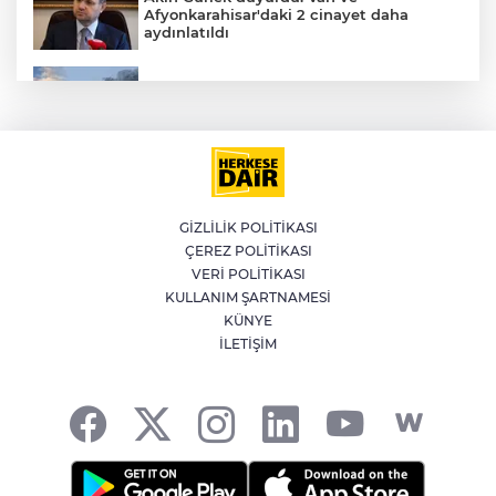
Afyonkarahisar'daki 2 cinayet daha
aydınlatıldı
Meteoroloji'den kavurucu sıcak ve
kuvvetli rüzgar uyarısı
İran'dan Müslümanlara kötü niyetli dış
güçlere karşı birleşme çağrısı
GİZLİLİK POLİTİKASI
ÇEREZ POLİTİKASI
Kağıthane'de 104 kilogram uyuşturucu
VERİ POLİTİKASI
ele geçirildi
KULLANIM ŞARTNAMESİ
KÜNYE
İLETİŞİM
A
Fetih coşkusu Keles’e taşındı