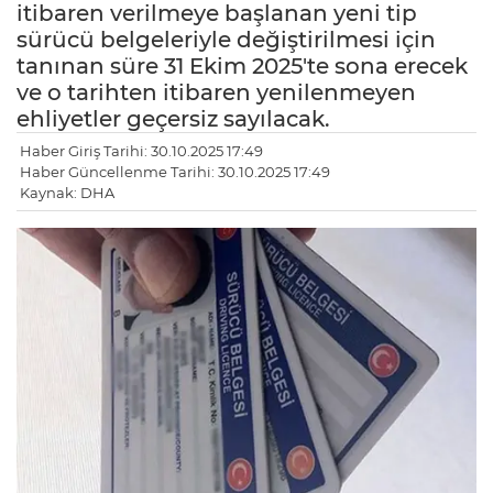
itibaren verilmeye başlanan yeni tip
sürücü belgeleriyle değiştirilmesi için
tanınan süre 31 Ekim 2025'te sona erecek
ve o tarihten itibaren yenilenmeyen
ehliyetler geçersiz sayılacak.
Haber Giriş Tarihi: 30.10.2025 17:49
Haber Güncellenme Tarihi: 30.10.2025 17:49
Kaynak: DHA
LE