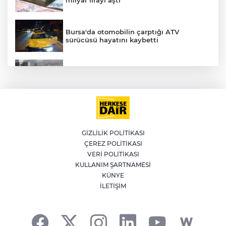
milyar lirayı aştı
Bursa'da otomobilin çarptığı ATV
AK
sürücüsü hayatını kaybetti
Küçükçekmece D-100'de otomobil, İETT
otobüsüne çarptı: 3 ölü
LGS yerleştirme sonuçları açıklandı
GİZLİLİK POLİTİKASI
E
ÇEREZ POLİTİKASI
WhatsApp grup sohbetleri için yeni
VERİ POLİTİKASI
özellikler yayınlandı
KULLANIM ŞARTNAMESİ
KÜNYE
İLETİŞİM
AK Parti Meclis'te Çerçeve Yasa için
toplandı