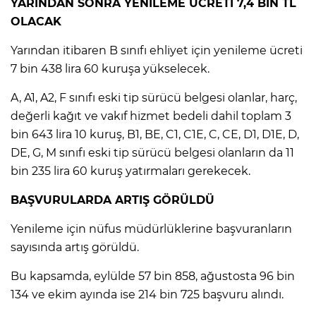
ANE
YARINDAN SONRA YENİLEME ÜCRETİ 7,4 BİN TL
OLACAK
Yarından itibaren B sınıfı ehliyet için yenileme ücreti
7 bin 438 lira 60 kuruşa yükselecek.
A, A1, A2, F sınıfı eski tip sürücü belgesi olanlar, harç,
değerli kağıt ve vakıf hizmet bedeli dahil toplam 3
bin 643 lira 10 kuruş, B1, BE, C1, C1E, C, CE, D1, D1E, D,
DE, G, M sınıfı eski tip sürücü belgesi olanların da 11
bin 235 lira 60 kuruş yatırmaları gerekecek.
BAŞVURULARDA ARTIŞ GÖRÜLDÜ
Yenileme için nüfus müdürlüklerine başvuranların
sayısında artış görüldü.
Bu kapsamda, eylülde 57 bin 858, ağustosta 96 bin
NU
134 ve ekim ayında ise 214 bin 725 başvuru alındı.