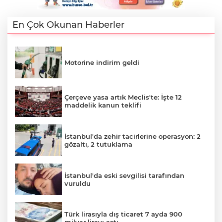
En Çok Okunan Haberler
Motorine indirim geldi
Çerçeve yasa artık Meclis'te: İşte 12
maddelik kanun teklifi
İstanbul'da zehir tacirlerine operasyon: 2
gözaltı, 2 tutuklama
A
İstanbul'da eski sevgilisi tarafından
vuruldu
Türk lirasıyla dış ticaret 7 ayda 900