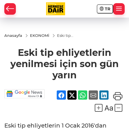
TR
RAHİSAR
Anasayfa
EKONOMİ
Eski tip
ehliyetlerin
yenilmesi
Eski tip ehliyetlerin
için son
gün yarın
yenilmesi için son gün
yarın
R
Eski tip ehliyetlerin 1 Ocak 2016'dan