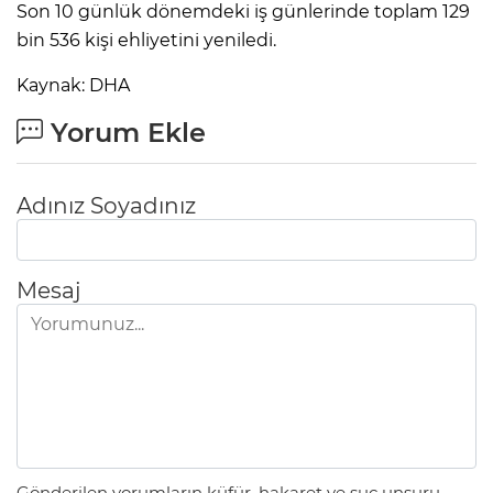
Son 10 günlük dönemdeki iş günlerinde toplam 129
bin 536 kişi ehliyetini yeniledi.
Lİ
Kaynak: DHA
Yorum Ekle
Adınız Soyadınız
Mesaj
NMARAŞ
Gönderilen yorumların küfür, hakaret ve suç unsuru