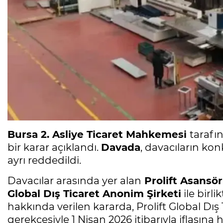
Bursa 2. Asliye Ticaret Mahkemesi
tarafı
bir karar açıklandı.
Davada
, davacıların ko
ayrı reddedildi.
Davacılar arasında yer alan
Prolift Asansör
Global Dış Ticaret Anonim Şirketi
ile birl
hakkında verilen kararda, Prolift Global Dış 
gerekçesiyle 1 Nisan 2026 itibarıyla iflasına 