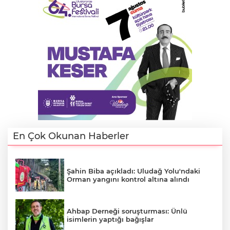
En Çok Okunan Haberler
Şahin Biba açıkladı: Uludağ Yolu'ndaki
Orman yangını kontrol altına alındı
Ahbap Derneği soruşturması: Ünlü
isimlerin yaptığı bağışlar