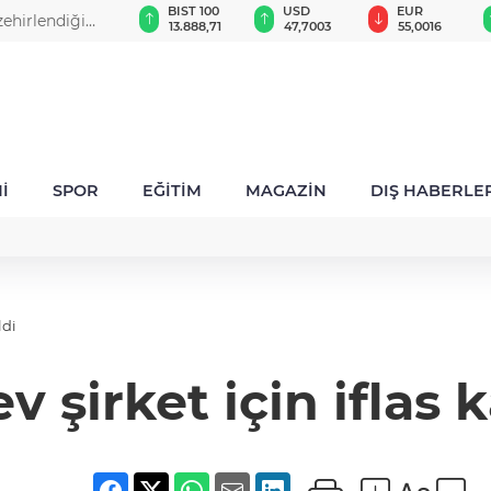
GAU/TRY
BIST 100
USD
EUR
zehirlendiği
6.580,39
13.888,71
47,7003
55,0016
a
İ
SPOR
EĞİTİM
MAGAZİN
DIŞ HABERLE
ldi
 şirket için iflas k