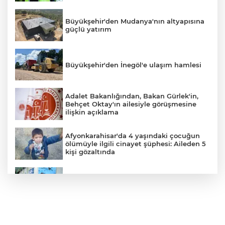
Büyükşehir'den Mudanya'nın altyapısına
güçlü yatırım
Büyükşehir'den İnegöl'e ulaşım hamlesi
Adalet Bakanlığından, Bakan Gürlek'in,
Behçet Oktay'ın ailesiyle görüşmesine
ilişkin açıklama
Afyonkarahisar'da 4 yaşındaki çocuğun
ölümüyle ilgili cinayet şüphesi: Aileden 5
kişi gözaltında
YILDIRIM’DA ÇOCUKLAR SPORLA
BÜYÜYOR
İlklerin festivalinde çocuklar da şen