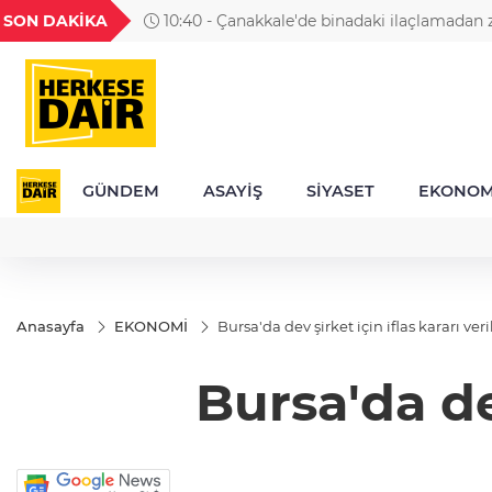
GEL
TND
BGN
VND
SON DAKİKA
10:40 - Çanakkale'de binadaki ilaçlamadan 
25
18,2410
16,2356
27,9743
0,0018
öne sürülen çocuk öldü, anne yoğun bakımd
GÜNDEM
ASAYİŞ
SİYASET
EKONOM
Anasayfa
EKONOMİ
Bursa'da dev şirket için iflas kararı veri
Bursa'da dev