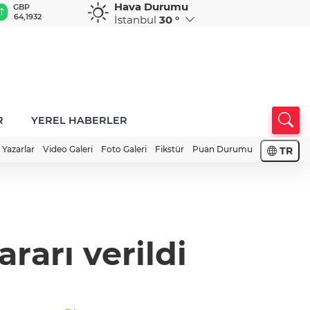
Hava Durumu
GBP
CHF
CAD
RUB
A
64,1932
58,7659
34,0085
0,5773
1
İstanbul
30 °
R
YEREL HABERLER
Yazarlar
Video Galeri
Foto Galeri
Fikstür
Puan Durumu
TR
ararı verildi