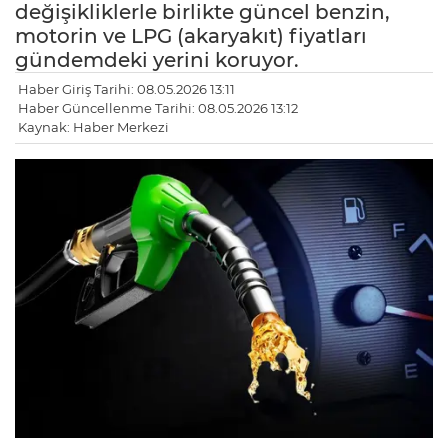
değişikliklerle birlikte güncel benzin,
motorin ve LPG (akaryakıt) fiyatları
gündemdeki yerini koruyor.
Haber Giriş Tarihi: 08.05.2026 13:11
Haber Güncellenme Tarihi: 08.05.2026 13:12
Kaynak: Haber Merkezi
LE