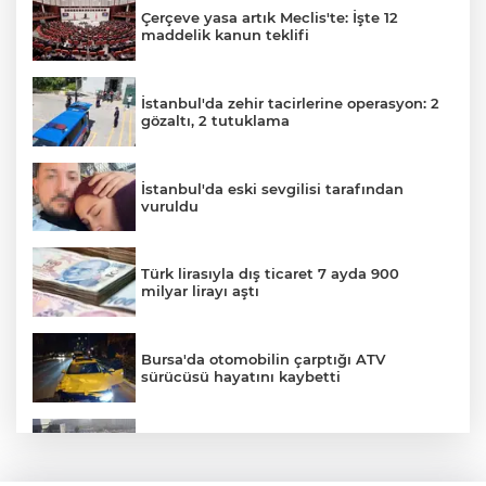
Çerçeve yasa artık Meclis'te: İşte 12
maddelik kanun teklifi
AK
İstanbul'da zehir tacirlerine operasyon: 2
gözaltı, 2 tutuklama
İstanbul'da eski sevgilisi tarafından
vuruldu
Türk lirasıyla dış ticaret 7 ayda 900
milyar lirayı aştı
E
Bursa'da otomobilin çarptığı ATV
sürücüsü hayatını kaybetti
Küçükçekmece D-100'de otomobil, İETT
otobüsüne çarptı: 3 ölü