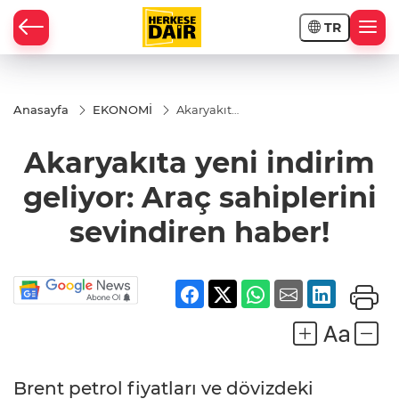
TR
RAHİSAR
Anasayfa
EKONOMİ
Akaryakıta
yeni
indirim
Akaryakıta yeni indirim
geliyor:
Araç
sahiplerini
geliyor: Araç sahiplerini
sevindiren
haber!
sevindiren haber!
R
Brent petrol fiyatları ve dövizdeki