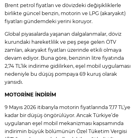
Brent petrol fiyatları ve dövizdeki değişikliklerle
birlikte güncel benzin, motorin ve LPG (akaryakıt)
IR
fiyatları gündemdeki yerini koruyor.
Global piyasalarda yaşanan dalgalanmalar, döviz
kurundaki hareketlilik ve peş peşe gelen ÖTV
zamları, akaryakıt fiyatları üzerinde etkili olmaya
devam ediyor. Buna göre, benzinin litre fiyatında
2,74 TL’lik indirime gidilirken, eşel mobil uygulaması
nedeniyle bu düşüş pompaya 69 kuruş olarak
yansıdı.
R
MOTORİNE İNDİRİM
9 Mayıs 2026 itibarıyla motorin fiyatlarında 7,17 TL’ye
P
kadar bir düşüş öngörülüyor. Ancak Türkiye’de
uygulanan eşel mobil mekanizması kapsamında
indirimin büyük bölümünün Özel Tüketim Vergisi