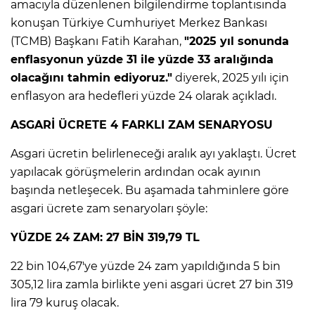
amacıyla düzenlenen bilgilendirme toplantısında
konuşan Türkiye Cumhuriyet Merkez Bankası
Lİ
(TCMB) Başkanı Fatih Karahan,
"2025 yıl sonunda
enflasyonun yüzde 31 ile yüzde 33 aralığında
olacağını tahmin ediyoruz."
diyerek, 2025 yılı için
enflasyon ara hedefleri yüzde 24 olarak açıkladı.
ASGARİ ÜCRETE 4 FARKLI ZAM SENARYOSU
Asgari ücretin belirleneceği aralık ayı yaklaştı. Ücret
yapılacak görüşmelerin ardından ocak ayının
başında netleşecek. Bu aşamada tahminlere göre
asgari ücrete zam senaryoları şöyle:
YÜZDE 24 ZAM: 27 BİN 319,79 TL
22 bin 104,67'ye yüzde 24 zam yapıldığında 5 bin
NMARAŞ
305,12 lira zamla birlikte yeni asgari ücret 27 bin 319
lira 79 kuruş olacak.