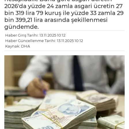
2026'da yüzde 24 zamla asgari ücretin 27
bin 319 lira 79 kuruş ile yüzde 33 zamla 29
bin 399,21 lira arasında şekillenmesi
gündemde.
Haber Giriş Tarihi: 13.11.2025 10:12
Haber Güncellenme Tarihi: 13.11.2025 10:12
Kaynak: DHA
LE