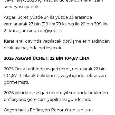
dayanarak, 2026 için asgari ücrete dört farklı zam
ANE
senaryosu yaptık..
Asgari ücret, yüzde 24 ila yüzde 33 arasında
zamlanarak 27 bin 319 lira 79 kuruş ile 29 bin 399 lira
21 kuruş arasında değişebilir.
Karar, aralık ayında yapılacak görüşmelerin ardından
ocak ayı başında netleşecek.
2025 ASGARİ ÜCRET: 22 BİN 104,67 LİRA
2025 Ocak tarihinde asgari ücret, net olarak 22 bin
104,67 TL olarak belirlenmiş ve yıl içinde tekrar zam
görmemişti.
2026 yılında ise asgari ücrete yıl sonunda beklenen
enflasyona göre zam yapılması gündemde.
NU
Geçen hafta Enflasyon Raporu'nun tanıtımı