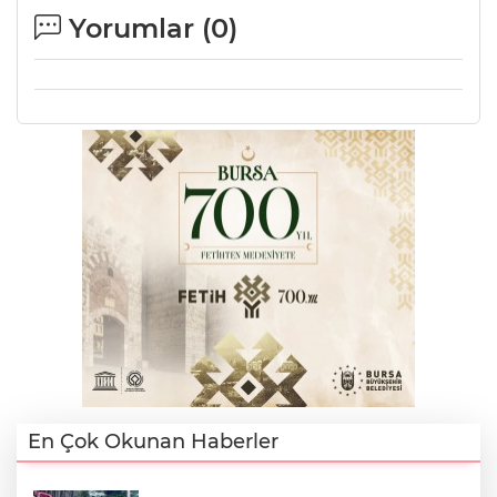
Yorumlar (
0
)
AK
E
En Çok Okunan Haberler