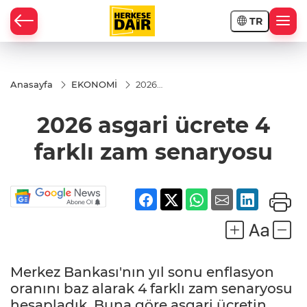
TR
RAHİSAR
Anasayfa
EKONOMİ
2026
asgari
ücrete 4
2026 asgari ücrete 4
farklı zam
senaryosu
farklı zam senaryosu
Merkez Bankası'nın yıl sonu enflasyon
R
oranını baz alarak 4 farklı zam senaryosu
hesapladık. Buna göre asgari ücretin