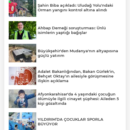
Şahin Biba açıkladı: Uludağ Yolu'ndaki
Orman yangını kontrol altına alındı
Ahbap Derneği soruşturması: Ünlü
isimlerin yaptığı bağışlar
Büyükşehir'den Mudanya'nın altyapısına
güçlü yatırım
Adalet Bakanlığından, Bakan Gürlek'in,
Behçet Oktay'ın ailesiyle görüşmesine
E
ilişkin açıklama
Afyonkarahisar'da 4 yaşındaki çocuğun
ölümüyle ilgili cinayet şüphesi: Aileden 5
kişi gözaltında
YILDIRIM’DA ÇOCUKLAR SPORLA
BÜYÜYOR