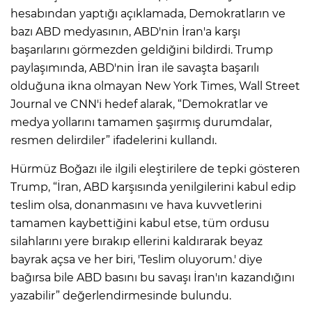
hesabından yaptığı açıklamada, Demokratların ve
bazı ABD medyasının, ABD'nin İran'a karşı
IR
başarılarını görmezden geldiğini bildirdi. Trump
paylaşımında, ABD'nin İran ile savaşta başarılı
olduğuna ikna olmayan New York Times, Wall Street
Journal ve CNN'i hedef alarak, “Demokratlar ve
medya yollarını tamamen şaşırmış durumdalar,
resmen delirdiler” ifadelerini kullandı.
Hürmüz Boğazı ile ilgili eleştirilere de tepki gösteren
Trump, “İran, ABD karşısında yenilgilerini kabul edip
teslim olsa, donanmasını ve hava kuvvetlerini
R
tamamen kaybettiğini kabul etse, tüm ordusu
silahlarını yere bırakıp ellerini kaldırarak beyaz
P
bayrak açsa ve her biri, 'Teslim oluyorum.' diye
bağırsa bile ABD basını bu savaşı İran'ın kazandığını
yazabilir” değerlendirmesinde bulundu.