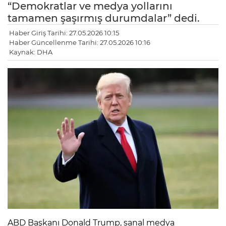
“Demokratlar ve medya yollarını
tamamen şaşırmış durumdalar” dedi.
Haber Giriş Tarihi: 27.05.2026 10:15
Haber Güncellenme Tarihi: 27.05.2026 10:16
Kaynak: DHA
LE
ABD Başkanı Donald Trump, sanal medya