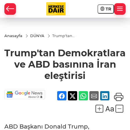
TR
RAHİSAR
Anasayfa
DÜNYA
Trump'tan
Demokratlara
ve ABD
Trump'tan Demokratlara
basınına İran
eleştirisi
ve ABD basınına İran
eleştirisi
R
ABD Başkanı Donald Trump,