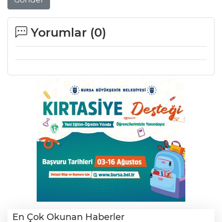
Lİ
Yorumlar (
0
)
NMARAŞ
En Çok Okunan Haberler