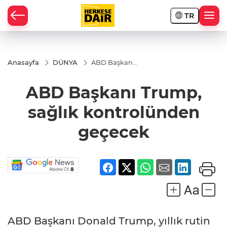
TR
RAHİSAR
Anasayfa
DÜNYA
ABD Başkanı
Trump, sağlık
kontrolünden
ABD Başkanı Trump,
geçecek
sağlık kontrolünden
geçecek
R
ABD Başkanı Donald Trump, yıllık rutin