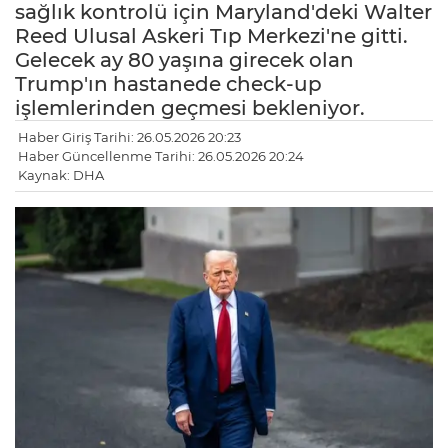
sağlık kontrolü için Maryland'deki Walter
Reed Ulusal Askeri Tıp Merkezi'ne gitti.
Gelecek ay 80 yaşına girecek olan
Trump'ın hastanede check-up
işlemlerinden geçmesi bekleniyor.
Haber Giriş Tarihi: 26.05.2026 20:23
Haber Güncellenme Tarihi: 26.05.2026 20:24
Kaynak: DHA
LE