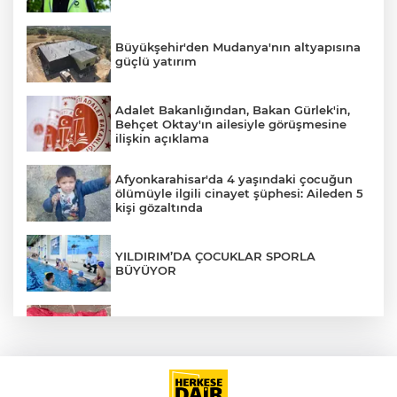
Büyükşehir'den Mudanya'nın altyapısına
güçlü yatırım
Adalet Bakanlığından, Bakan Gürlek'in,
Behçet Oktay'ın ailesiyle görüşmesine
ilişkin açıklama
Afyonkarahisar'da 4 yaşındaki çocuğun
ölümüyle ilgili cinayet şüphesi: Aileden 5
kişi gözaltında
YILDIRIM’DA ÇOCUKLAR SPORLA
BÜYÜYOR
İstanbul'da suç örgütüne operasyon: 12
gözaltı
İlklerin festivalinde çocuklar da şen