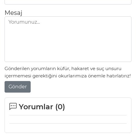
ANE
Mesaj
Gönderilen yorumların küfür, hakaret ve suç unsuru
içermemesi gerektiğini okurlarımıza önemle hatırlatırız!
Gönder
Yorumlar (
0
)
NU