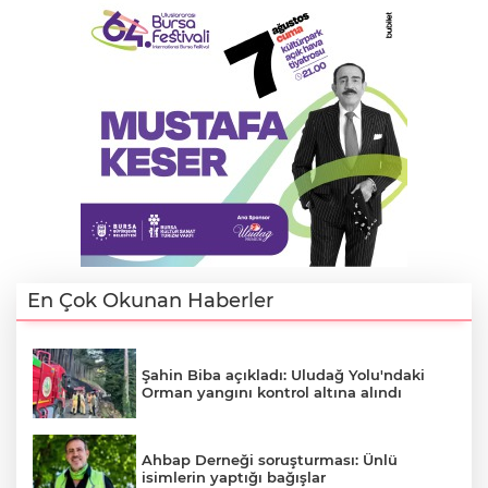
Lİ
En Çok Okunan Haberler
Şahin Biba açıkladı: Uludağ Yolu'ndaki
Orman yangını kontrol altına alındı
NMARAŞ
Ahbap Derneği soruşturması: Ünlü
isimlerin yaptığı bağışlar