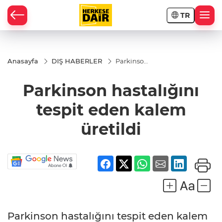
TR
RAHİSAR
Anasayfa
DIŞ HABERLER
Parkinson
hastalığını
tespit
Parkinson hastalığını
eden
kalem
üretildi
tespit eden kalem
üretildi
R
Parkinson hastalığını tespit eden kalem