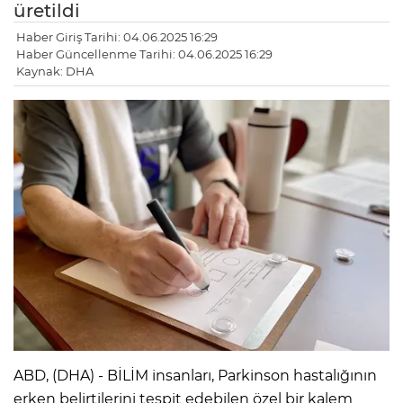
üretildi
Haber Giriş Tarihi: 04.06.2025 16:29
Haber Güncellenme Tarihi: 04.06.2025 16:29
Kaynak: DHA
LE
ABD, (DHA) - BİLİM insanları, Parkinson hastalığının
erken belirtilerini tespit edebilen özel bir kalem