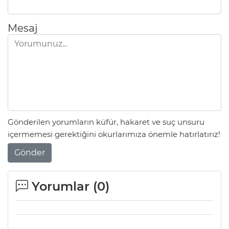
Lİ
Mesaj
Gönderilen yorumların küfür, hakaret ve suç unsuru
içermemesi gerektiğini okurlarımıza önemle hatırlatırız!
Gönder
Yorumlar (
0
)
NMARAŞ