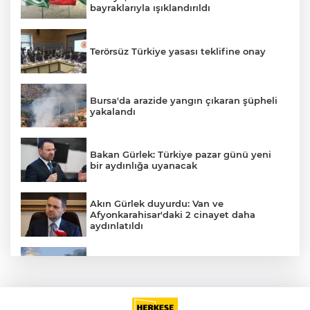
bayraklarıyla ışıklandırıldı
Terörsüz Türkiye yasası teklifine onay
Bursa'da arazide yangın çıkaran şüpheli
yakalandı
Bakan Gürlek: Türkiye pazar günü yeni
bir aydınlığa uyanacak
Akın Gürlek duyurdu: Van ve
Afyonkarahisar'daki 2 cinayet daha
A
aydınlatıldı
Meteoroloji'den kavurucu sıcak ve
kuvvetli rüzgar uyarısı