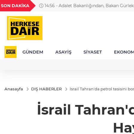
GEL
TND
BGN
VND
SON DAKİKA
14:56 - Adalet Bakanlığından, Bakan Gürlek
1
18,1987
16,2311
28,0626
0,0018
Oktay'ın ailesiyle görüşmesine ilişkin açıkla
GÜNDEM
ASAYİŞ
SİYASET
EKONOM
Anasayfa
DIŞ HABERLER
İsrail Tahran'da petrol tesisini 
İsrail Tahran'
Ha