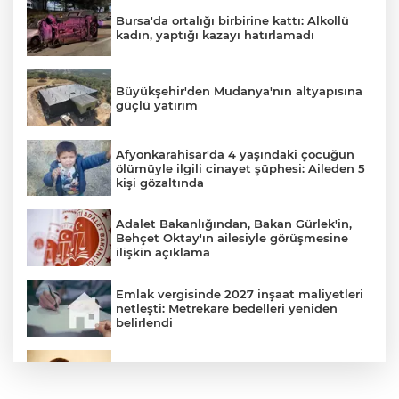
Bursa'da ortalığı birbirine kattı: Alkollü
kadın, yaptığı kazayı hatırlamadı
Büyükşehir'den Mudanya'nın altyapısına
güçlü yatırım
Afyonkarahisar'da 4 yaşındaki çocuğun
ölümüyle ilgili cinayet şüphesi: Aileden 5
kişi gözaltında
Adalet Bakanlığından, Bakan Gürlek'in,
Behçet Oktay'ın ailesiyle görüşmesine
ilişkin açıklama
Emlak vergisinde 2027 inşaat maliyetleri
netleşti: Metrekare bedelleri yeniden
belirlendi
Bursa'da İznik Gölü'ne düşen bir kişi
hayatını kaybetti