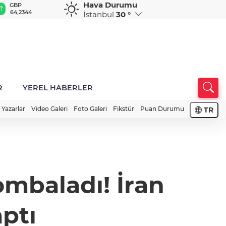
Hava Durumu
GBP
CHF
CAD
RUB
A
64,2344
58,7455
33,9829
0,5833
1
İstanbul
30 °
R
YEREL HABERLER
Yazarlar
Video Galeri
Foto Galeri
Fikstür
Puan Durumu
TR
bombaladı! İran
ptı