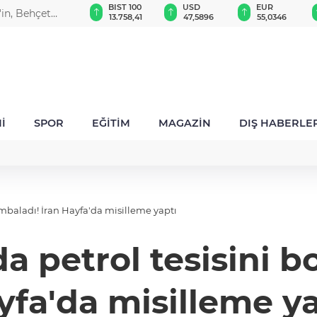
GAU/TRY
BIST 100
USD
EUR
'in, Behçet
6.517,69
13.758,41
47,5896
55,0346
ma
İ
SPOR
EĞİTİM
MAGAZİN
DIŞ HABERLE
bombaladı! İran Hayfa'da misilleme yaptı
da petrol tesisini 
yfa'da misilleme ya