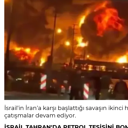
İsrail'in İran'a karşı başlattığı savaşın ikinci
çatışmalar devam ediyor.
İSRAİL TAHRAN'DA PETROL TESİSİNİ B