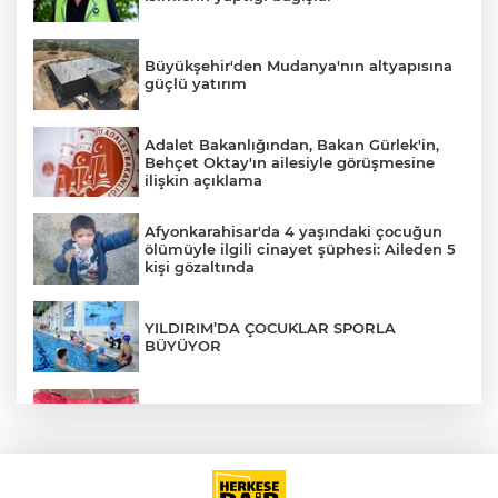
Büyükşehir'den Mudanya'nın altyapısına
güçlü yatırım
Adalet Bakanlığından, Bakan Gürlek'in,
Behçet Oktay'ın ailesiyle görüşmesine
ilişkin açıklama
Afyonkarahisar'da 4 yaşındaki çocuğun
ölümüyle ilgili cinayet şüphesi: Aileden 5
kişi gözaltında
YILDIRIM’DA ÇOCUKLAR SPORLA
BÜYÜYOR
İstanbul'da suç örgütüne operasyon: 12
gözaltı