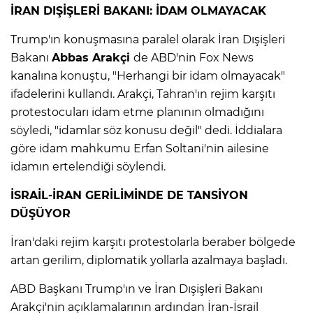
İRAN DIŞİŞLERİ BAKANI: İDAM OLMAYACAK
Lİ
Trump'ın konuşmasına paralel olarak İran Dışişleri
Bakanı
Abbas Arakçi
de ABD'nin Fox News
kanalına konuştu, "Herhangi bir idam olmayacak"
ifadelerini kullandı. Arakçi, Tahran'ın rejim karşıtı
protestocuları idam etme planının olmadığını
söyledi, "idamlar söz konusu değil" dedi. İddialara
göre idam mahkumu Erfan Soltani'nin ailesine
idamın ertelendiği söylendi.
İSRAİL-İRAN GERİLİMİNDE DE TANSİYON
DÜŞÜYOR
İran'daki rejim karşıtı protestolarla beraber bölgede
artan gerilim, diplomatik yollarla azalmaya başladı.
NMARAŞ
ABD Başkanı Trump'ın ve İran Dışişleri Bakanı
Arakçi'nin açıklamalarının ardından İran-İsrail