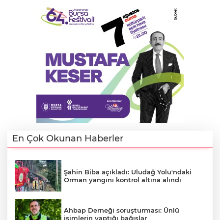
E
En Çok Okunan Haberler
Şahin Biba açıkladı: Uludağ Yolu'ndaki
Orman yangını kontrol altına alındı
Ahbap Derneği soruşturması: Ünlü
isimlerin yaptığı bağışlar