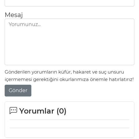
Mesaj
AK
Gönderilen yorumların küfür, hakaret ve suç unsuru
içermemesi gerektiğini okurlarımıza önemle hatırlatırız!
E
Gönder
Yorumlar (
0
)