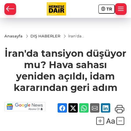
TR
RAHİSAR
Anasayfa
DIŞ HABERLER
İran'da
tansiyon
düşüyor
İran'da tansiyon düşüyor
mu? Hava
sahası
yeniden
mu? Hava sahası
açıldı,
idam
yeniden açıldı, idam
kararından
geri adım
kararından geri adım
R