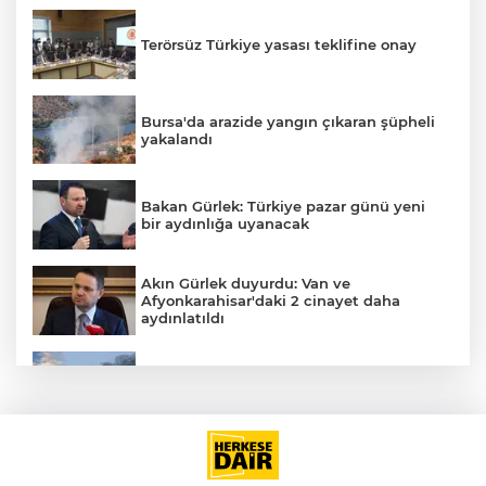
Terörsüz Türkiye yasası teklifine onay
Bursa'da arazide yangın çıkaran şüpheli
yakalandı
Bakan Gürlek: Türkiye pazar günü yeni
bir aydınlığa uyanacak
Akın Gürlek duyurdu: Van ve
Afyonkarahisar'daki 2 cinayet daha
aydınlatıldı
Meteoroloji'den kavurucu sıcak ve
kuvvetli rüzgar uyarısı
İran'dan Müslümanlara kötü niyetli dış
güçlere karşı birleşme çağrısı