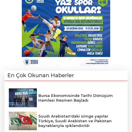
Lİ
En Çok Okunan Haberler
Bursa Ekonomisinde Tarihi Dönüşüm
Hamlesi Resmen Başladı
NMARAŞ
Suudi Arabistan'daki simge yapılar
Türkiye, Suudi Arabistan ve Pakistan
bayraklarıyla ışıklandırıldı