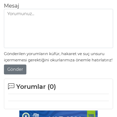
ANE
Mesaj
Gönderilen yorumların küfür, hakaret ve suç unsuru
içermemesi gerektiğini okurlarımıza önemle hatırlatırız!
Gönder
Yorumlar (
0
)
NU