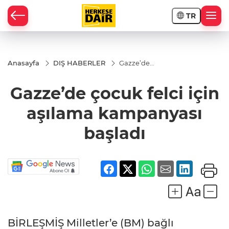
TR
RAHİSAR
Anasayfa
DIŞ HABERLER
Gazze’de
çocuk felci
için aşılama
Gazze’de çocuk felci için
kampanyası
başladı
aşılama kampanyası
başladı
R
BİRLEŞMİŞ Milletler’e (BM) bağlı