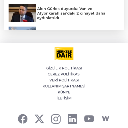
Akın Gürlek duyurdu: Van ve
Afyonkarahisar'daki 2 cinayet daha
aydınlatıldı
Meteoroloji'den kavurucu sıcak ve
kuvvetli rüzgar uyarısı
İran'dan Müslümanlara kötü niyetli dış
güçlere karşı birleşme çağrısı
GİZLİLİK POLİTİKASI
ÇEREZ POLİTİKASI
Kağıthane'de 104 kilogram uyuşturucu
VERİ POLİTİKASI
ele geçirildi
KULLANIM ŞARTNAMESİ
KÜNYE
A
İLETİŞİM
Fetih coşkusu Keles’e taşındı