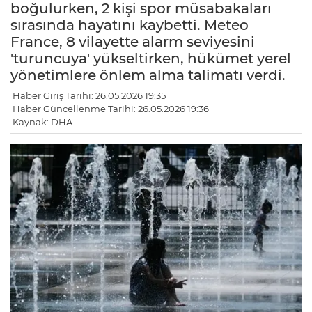
boğulurken, 2 kişi spor müsabakaları
sırasında hayatını kaybetti. Meteo
France, 8 vilayette alarm seviyesini
'turuncuya' yükseltirken, hükümet yerel
yönetimlere önlem alma talimatı verdi.
Haber Giriş Tarihi: 26.05.2026 19:35
Haber Güncellenme Tarihi: 26.05.2026 19:36
Kaynak: DHA
LE