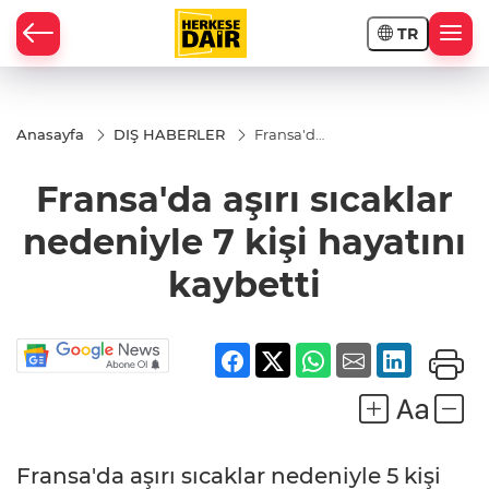
TR
RAHİSAR
Anasayfa
DIŞ HABERLER
Fransa'da
aşırı
sıcaklar
Fransa'da aşırı sıcaklar
nedeniyle
7 kişi
hayatını
nedeniyle 7 kişi hayatını
kaybetti
kaybetti
R
Fransa'da aşırı sıcaklar nedeniyle 5 kişi