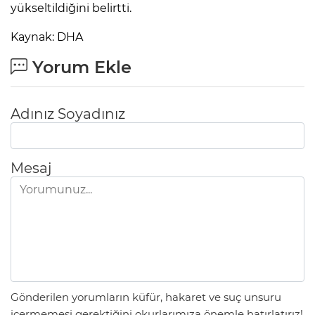
ANE
yükseltildiğini belirtti.
Kaynak: DHA
Yorum Ekle
Adınız Soyadınız
Mesaj
NU
Gönderilen yorumların küfür, hakaret ve suç unsuru
içermemesi gerektiğini okurlarımıza önemle hatırlatırız!