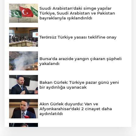
Suudi Arabistan'daki simge yapılar
Türkiye, Suudi Arabistan ve Pakistan
bayraklarıyla ışıklandırıldı
Terörsüz Türkiye yasası teklifine onay
Bursa'da arazide yangın çıkaran şüpheli
yakalandı
E
Bakan Gürlek: Türkiye pazar günü yeni
bir aydınlığa uyanacak
Akın Gürlek duyurdu: Van ve
Afyonkarahisar'daki 2 cinayet daha
aydınlatıldı
İran'dan Müslümanlara kötü niyetli dış
güçlere karşı birleşme çağrısı