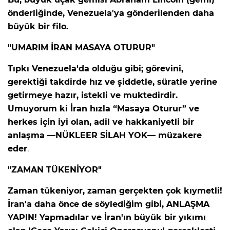
ANE
önderliğinde, Venezuela'ya gönderilenden daha
büyük bir filo.
"UMARIM İRAN MASAYA OTURUR"
Tıpkı Venezuela'da olduğu gibi; görevini,
gerektiği takdirde hız ve şiddetle, süratle yerine
getirmeye hazır, istekli ve muktedirdir.
Umuyorum ki İran hızla “Masaya Oturur” ve
herkes için iyi olan, adil ve hakkaniyetli bir
anlaşma —NÜKLEER SİLAH YOK— müzakere
eder
.
"ZAMAN TÜKENİYOR"
Zaman tükeniyor, zaman gerçekten çok kıymetli!
NU
İran'a daha önce de söylediğim gibi, ANLAŞMA
YAPIN! Yapmadılar ve İran'ın büyük bir yıkımı