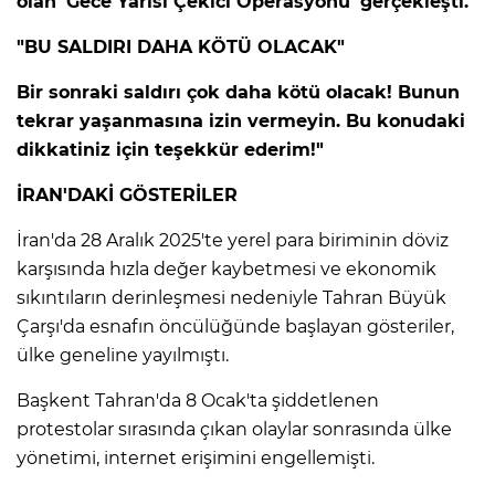
olan 'Gece Yarısı Çekici Operasyonu' gerçekleşti.
"BU SALDIRI DAHA KÖTÜ OLACAK"
Lİ
Bir sonraki saldırı çok daha kötü olacak! Bunun
tekrar yaşanmasına izin vermeyin. Bu konudaki
dikkatiniz için teşekkür ederim!"
İRAN'DAKİ GÖSTERİLER
İran'da 28 Aralık 2025'te yerel para biriminin döviz
karşısında hızla değer kaybetmesi ve ekonomik
sıkıntıların derinleşmesi nedeniyle Tahran Büyük
Çarşı'da esnafın öncülüğünde başlayan gösteriler,
ülke geneline yayılmıştı.
Başkent Tahran'da 8 Ocak'ta şiddetlenen
protestolar sırasında çıkan olaylar sonrasında ülke
NMARAŞ
yönetimi, internet erişimini engellemişti.