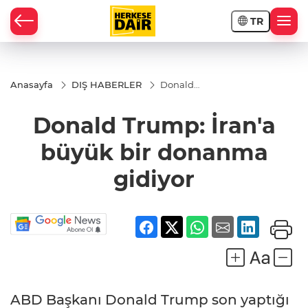
TR
RAHİSAR
Anasayfa
DIŞ HABERLER
Donald
Trump:
İran'a
Donald Trump: İran'a
büyük bir
donanma
gidiyor
büyük bir donanma
gidiyor
R
ABD Başkanı Donald Trump son yaptığı