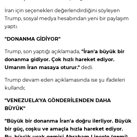
İran için seçenekleri değerlendirdiğini söyleyen
IR
Trump, sosyal medya hesabından yeni bir paylaşım
yaptı.
"DONANMA GİDİYOR"
Trump, son yaptığı açıklamada,
"İran'a büyük bir
donanma gidiyor. Çok hızlı hareket ediyor.
Umarım İran masaya oturur."
dedi.
Trump devam eden açıklamasında ise şu ifadeleri
kullandı;
R
"VENEZUELA'YA GÖNDERİLENDEN DAHA
P
BÜYÜK"
"Büyük bir donanma İran'a doğru ilerliyor. Büyük
bir güç, coşku ve amaçla hızla hareket ediyor.
Bu, büyük uçak gemisi Abraham Lincoln (gemi)