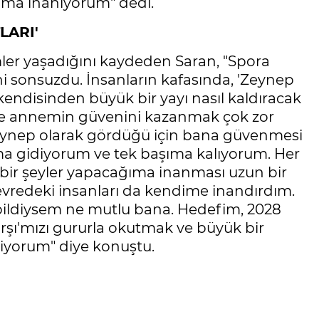
ğıma inanıyorum" dedi.
LARI'
er yaşadığını kaydeden Saran, "Spora
 sonsuzdu. İnsanların kafasında, 'Zeynep
ndisinden büyük bir yayı nasıl kaldıracak
likle annemin güvenini kazanmak çok zor
Zeynep olarak gördüğü için bana güvenmesi
ıma gidiyorum ve tek başıma kalıyorum. Her
 bir şeyler yapacağıma inanması uzun bir
evredeki insanları da kendime inandırdım.
abildiysem ne mutlu bana. Hedefim, 2028
arşı'mızı gururla okutmak ve büyük bir
tiyorum" diye konuştu.