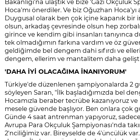
Bakanlığı'na ulaştık ve bize 'Gazi Okçuluk
Hoca'mı önerdiler. Ve biz Oğuzhan Hoca'yı a
Duygusal olarak ben çok içine kapanık bi
olsun, arkadaş çevresinde olsun hep zorba
girince ve kendim gibi insanları tanıyınc
tek olmadığımın farkına vardım ve öz güveni
geldiğimde bel dengem dahi sıfırdı ve eller
dengem, ellerim ve mantalitem daha gelişti
'DAHA İYİ OLACAĞIMA İNANIYORUM'
Türkiye'de düzenlenen şampiyonalarda 2 g
söyleyen Saran, "İlk başladığımızda bel de
Hocamızla beraber tecrübe kazanıyoruz ve
mesele güvende başlıyor. Ben onlara çok g
Günde 4 saat antrenman yapıyoruz, sadece b
Avrupa Para Okçuluk Şampiyonası'nda takım
2'nciliğimiz var. Bireyselde de 4'üncülük va