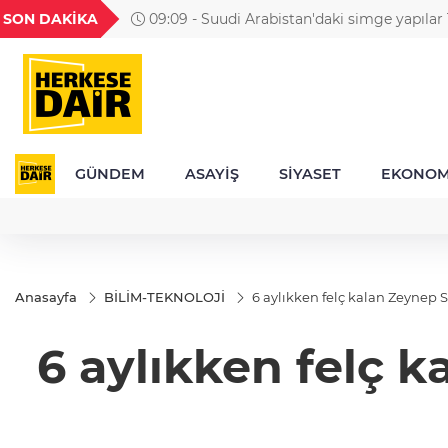
GEL
TND
BGN
VND
SON DAKİKA
09:09 - Suudi Arabistan'daki simge yapılar 
49
18,2677
16,3788
27,9743
0,0018
Arabistan ve Pakistan bayraklarıyla ışıklandırı
GÜNDEM
ASAYİŞ
SİYASET
EKONOM
Anasayfa
BİLİM-TEKNOLOJİ
6 aylıkken felç kalan Zeynep 
6 aylıkken felç 