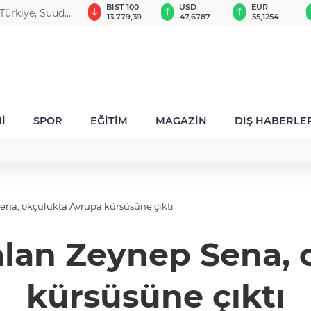
GAU/TRY
BIST 100
USD
EUR
Türkiye, Suudi
6.660,55
13.779,39
47,6787
55,1254
ldı
İ
SPOR
EĞİTİM
MAGAZİN
DIŞ HABERLE
Sena, okçulukta Avrupa kürsüsüne çıktı
kalan Zeynep Sena,
kürsüsüne çıktı