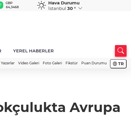
Hava Durumu
GBP
CHF
CAD
RUB
A
64,3468
59,0083
34,1883
0,5822
1
İstanbul
30 °
R
YEREL HABERLER
Yazarlar
Video Galeri
Foto Galeri
Fikstür
Puan Durumu
TR
 okçulukta Avrupa