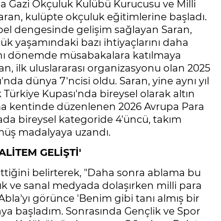
yla Gazi Okçuluk Kulübü Kurucusu ve Milli
an, kulüpte okçuluk eğitimlerine başladı.
bel dengesinde gelişim sağlayan Saran,
lük yaşamındaki bazı ihtiyaçlarını daha
 aynı dönemde müsabakalara katılmaya
ran, ilk uluslararası organizasyonu olan 2025
a dünya 7'ncisi oldu. Saran, yine aynı yıl
Türkiye Kupası'nda bireysel olarak altın
oma kentinde düzenlenen 2026 Avrupa Para
da bireysel kategoride 4'üncü, takım
gümüş madalyaya uzandı.
LİTEM GELİŞTİ'
tiğini belirterek, "Daha sonra ablama bu
k ve sanal medyada dolaşırken milli para
bla'yı görünce 'Benim gibi tanı almış bir
aya başladım. Sonrasında Gençlik ve Spor