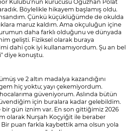
 Spor Kulübü'nün kurucusu Oğuzhan Polat
radık. Böylelikle hikayem başlamış oldu.
r insandım. Çünkü küçüklüğümde de okulda
lıklara maruz kaldım. Ama okçuluğun içine
a durumun daha farklı olduğunu ve dünyada
m gelişti. Fiziksel olarak buraya
imi dahi çok iyi kullanamıyordum. Şu an bel
" diye konuştu.
ümüş ve 2 altın madalya kazandığını
ngem hiç yoktu; yayı çekemiyordum.
 hocalarıma güveniyorum. Aslında bütün
üvendiğim için buralara kadar gelebildim.
ir gün iznim var. En son gittiğimiz 2026
 olarak Nurşah Koçyiğit ile beraber
r. Bir puan farkla kaybettik ama olsun yola