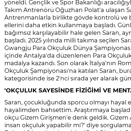
yöneldi. Gençlik ve Spor Bakanlığı aracılığı
Takım Antrenörü Oğuzhan Polat'a ulaşan Sar
Antrenmanlarla birlikte gövde kontrolü ve 
ellerini daha etkin kullanmaya başladı. Gün
bağımsız karşılayabilir hale gelen Saran,
başladı. 2025 yılında milli takıma seçilen Sa
Gwangju Para Okçuluk Dünya Şampiyonası'nd
içinde Antalya'da düzenlenen Para Okçuluk 
madalya kazandı. Son olarak İtalya’nın R
Okçuluk Şampiyonası'na katılan Saran, bura
kategorisinde ise 2'nci sırada yer alarak 
'OKÇULUK SAYESİNDE FİZİĞİMİ VE MENTA
Saran, çocukluğunda sporcu olmayı hayal et
hayalimden bahsettim. Araştırmaya başladı
okçu Gizem Girişmen'e denk geldik. Gizem A
insan okçuluk yapabilir mi?' diye sorgulam