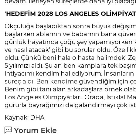
devam. İlerleyen süreçlerde daha iyi olaca
'HEDEFİM 2028 LOS ANGELES OLİMPİYAT
Okçuluğa başladıktan sonra büyük değişiml
başlarken ablamın ve babamın bana güveni
günlük hayatında çoğu şey yapamıyorken ke
ve nasıl atacak' gibi bu sorular oldu. Özel
oldu. Çünkü beni hala o hasta halimdeki 
5 yılımızı aldı. Şu an ben kamplara tek baş
ihtiyacımı kendim hallediyorum. İnsanların
süreç aldı. Ben kendime güvendiğim için ç
Benim gibi tanı alan arkadaşlara örnek ol
Los Angeles Olimpiyatları. Orada, İstiklal M
gururla bayrağımızı dalgalandırmayı çok is
Kaynak: DHA
Yorum Ekle