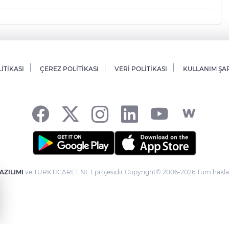
LİTİKASI
ÇEREZ POLİTİKASI
VERİ POLİTİKASI
KULLANIM ŞA
AZILIMI
ve TURKTICARET.NET projesidir Copyright© 2006-2026 Tüm hakları 