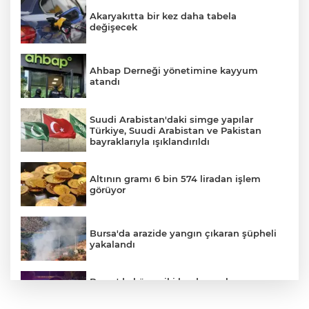
Akaryakıtta bir kez daha tabela
değişecek
Ahbap Derneği yönetimine kayyum
atandı
Suudi Arabistan'daki simge yapılar
Türkiye, Suudi Arabistan ve Pakistan
bayraklarıyla ışıklandırıldı
Altının gramı 6 bin 574 liradan işlem
görüyor
Bursa'da arazide yangın çıkaran şüpheli
yakalandı
Bursa'da küsen iki kardeş, onları
barıştırmaya Uşak'tan yola çıkan
babalarını polise ihbar etti: Bizi vuracak