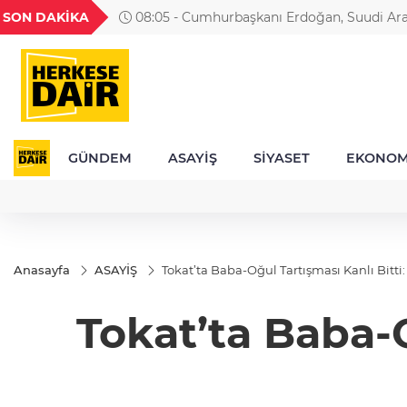
GEL
TND
BGN
VND
SON DAKİKA
08:05 - Cumhurbaşkanı Erdoğan, Suudi Arab
22
18,2376
16,2326
27,9743
0,0018
GÜNDEM
ASAYİŞ
SİYASET
EKONOM
Anasayfa
ASAYİŞ
Tokat’ta Baba-Oğul Tartışması Kanlı Bitti
Tokat’ta Baba-O