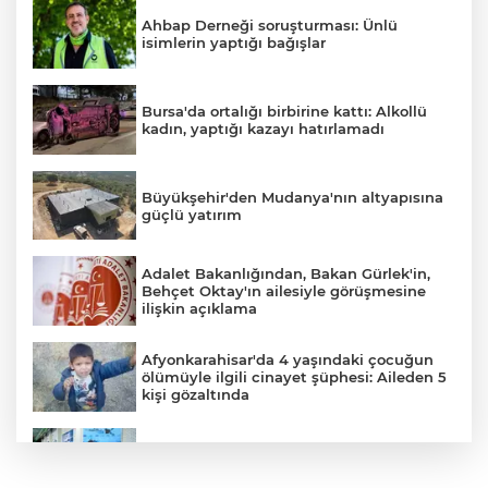
Ahbap Derneği soruşturması: Ünlü
isimlerin yaptığı bağışlar
Bursa'da ortalığı birbirine kattı: Alkollü
kadın, yaptığı kazayı hatırlamadı
Büyükşehir'den Mudanya'nın altyapısına
güçlü yatırım
Adalet Bakanlığından, Bakan Gürlek'in,
Behçet Oktay'ın ailesiyle görüşmesine
ilişkin açıklama
Afyonkarahisar'da 4 yaşındaki çocuğun
ölümüyle ilgili cinayet şüphesi: Aileden 5
kişi gözaltında
YILDIRIM’DA ÇOCUKLAR SPORLA
BÜYÜYOR