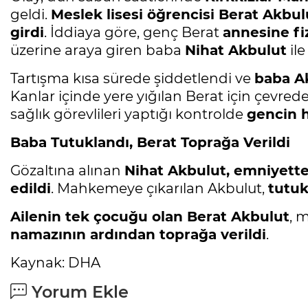
geldi.
Meslek lisesi öğrencisi Berat Akbul
girdi
. İddiaya göre, genç Berat
annesine fi
üzerine araya giren baba
Nihat Akbulut
ile
Tartışma kısa sürede şiddetlendi ve
baba A
Kanlar içinde yere yığılan Berat için çevrede
sağlık görevlileri yaptığı kontrolde
gencin h
Baba Tutuklandı, Berat Toprağa Verildi
Gözaltına alınan
Nihat Akbulut, emniyette
edildi
. Mahkemeye çıkarılan Akbulut,
tutuk
Ailenin tek çocuğu olan Berat Akbulut
, 
namazının ardından toprağa verildi
.
Kaynak: DHA
Yorum Ekle