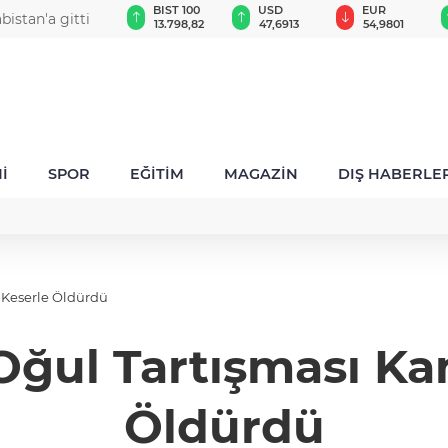
GAU/TRY
BIST 100
USD
EUR
istan'a gitti
6.542,90
13.798,82
47,6913
54,9801
İ
SPOR
EĞİTİM
MAGAZİN
DIŞ HABERLE
: Keserle Öldürdü
ğul Tartışması Kanl
Öldürdü