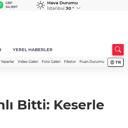
Hava Durumu
GBP
CHF
CAD
RUB
A
64,1897
58,6679
34,0051
0,5839
1
İstanbul
30 °
R
YEREL HABERLER
Yazarlar
Video Galeri
Foto Galeri
Fikstür
Puan Durumu
TR
ı Bitti: Keserle