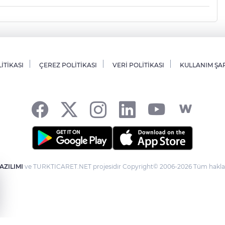
LİTİKASI
ÇEREZ POLİTİKASI
VERİ POLİTİKASI
KULLANIM ŞA
AZILIMI
ve TURKTICARET.NET projesidir Copyright© 2006-2026 Tüm hakları 