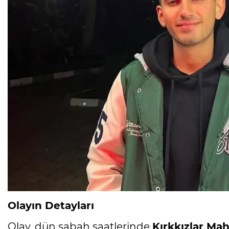
Olayın Detayları
Olay, dün sabah saatlerinde
Kırkkızlar Ma