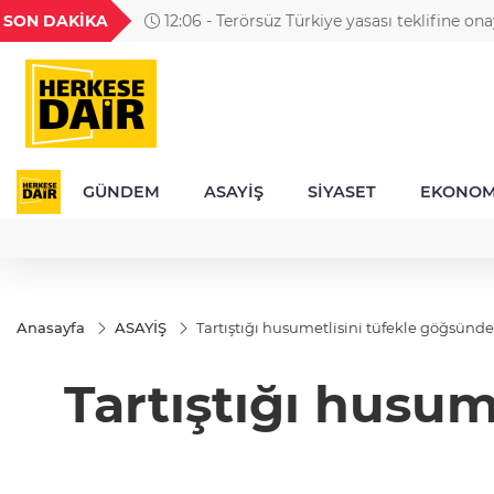
GEL
TND
BGN
VND
SON DAKİKA
12:06 - Terörsüz Türkiye yasası teklifine on
49
18,2677
16,3788
27,9743
0,0018
GÜNDEM
ASAYİŞ
SİYASET
EKONOM
Anasayfa
ASAYİŞ
Tartıştığı husumetlisini tüfekle göğsünd
Tartıştığı husu