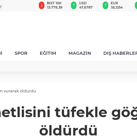
GAU/TRY
BIST 100
USD
EUR
ay
6.660,55
13.779,39
47,6787
55,1254
İ
SPOR
EĞİTİM
MAGAZİN
DIŞ HABERLE
en vurarak öldürdü
metlisini tüfekle g
öldürdü