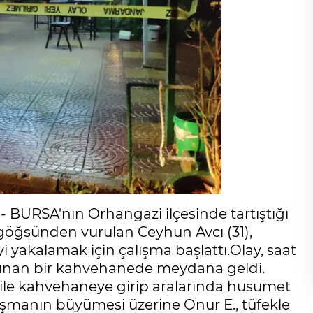
URSA'nın Orhangazi ilçesinde tartıştığı
 göğsünden vurulan Ceyhun Avcı (31),
i yakalamak için çalışma başlattı.Olay, saat
bulunan bir kahvehanede meydana geldi.
 ile kahvehaneye girip aralarında husumet
tışmanın büyümesi üzerine Onur E., tüfekle