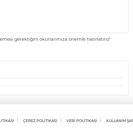
mesi gerektiğini okurlarımıza önemle hatırlatırız!
LİTİKASI
ÇEREZ POLİTİKASI
VERİ POLİTİKASI
KULLANIM ŞA