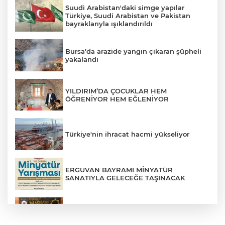
Suudi Arabistan'daki simge yapılar
Türkiye, Suudi Arabistan ve Pakistan
bayraklarıyla ışıklandırıldı
Bursa'da arazide yangın çıkaran şüpheli
yakalandı
YILDIRIM’DA ÇOCUKLAR HEM
ÖĞRENİYOR HEM EĞLENİYOR
Türkiye'nin ihracat hacmi yükseliyor
ERGUVAN BAYRAMI MİNYATÜR
SANATIYLA GELECEĞE TAŞINACAK
Kağıthane'de 104 kilogram uyuşturucu
ele geçirildi