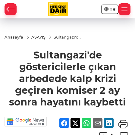
TR
RAHİSAR
Anasayfa
ASAYİŞ
Sultangazi'de
göstericilerle
çıkan
Sultangazi'de
arbedede
kalp krizi
geçiren
göstericilerle çıkan
komiser 2 ay
sonra
arbedede kalp krizi
hayatını
kaybetti
geçiren komiser 2 ay
sonra hayatını kaybetti
R