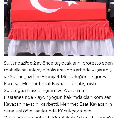
IR
Sultangazi'de 2 ay önce taş ocaklarını protesto eden
mahalle sakinleriyle polis arasında arbede yaşanmış
ve Sultangazi İlçe Emniyet Müdürlüğünde görevli
R
komiser Mehmet Esat Kayacan fenalaşmıştı.
Sultangazi Haseki Eğitim ve Araştırma
P
Hastanesinde 2 aydır yoğun bakımda olan komiser
Kayacan hayatını kaybetti. Mehmet Esat Kayacan'ın
cenazesi öğle saatlerinde Küçükçekmece
Gasilhanesine getirildi. Memleketi Adana'da toprağa