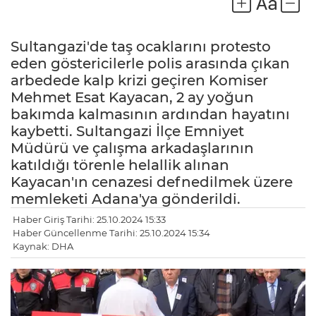
Sultangazi'de taş ocaklarını protesto
eden göstericilerle polis arasında çıkan
arbedede kalp krizi geçiren Komiser
Mehmet Esat Kayacan, 2 ay yoğun
bakımda kalmasının ardından hayatını
kaybetti. Sultangazi İlçe Emniyet
Müdürü ve çalışma arkadaşlarının
katıldığı törenle helallik alınan
Kayacan'ın cenazesi defnedilmek üzere
memleketi Adana'ya gönderildi.
LE
Haber Giriş Tarihi: 25.10.2024 15:33
Haber Güncellenme Tarihi: 25.10.2024 15:34
Kaynak: DHA