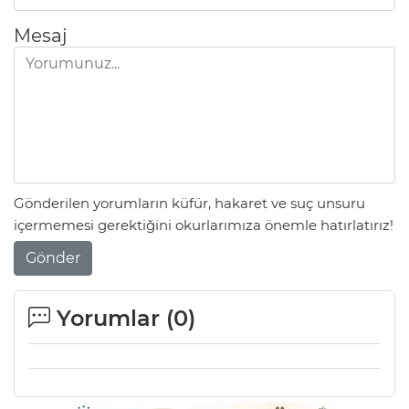
Mesaj
Lİ
Gönderilen yorumların küfür, hakaret ve suç unsuru
içermemesi gerektiğini okurlarımıza önemle hatırlatırız!
Gönder
Yorumlar (
0
)
NMARAŞ