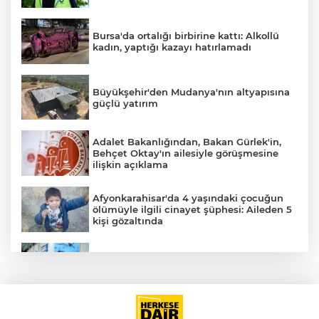
Bursa'da ortalığı birbirine kattı: Alkollü
kadın, yaptığı kazayı hatırlamadı
Büyükşehir'den Mudanya'nın altyapısına
güçlü yatırım
Adalet Bakanlığından, Bakan Gürlek'in,
Behçet Oktay'ın ailesiyle görüşmesine
ilişkin açıklama
Afyonkarahisar'da 4 yaşındaki çocuğun
ölümüyle ilgili cinayet şüphesi: Aileden 5
kişi gözaltında
A
YILDIRIM’DA ÇOCUKLAR SPORLA
BÜYÜYOR
Emlak vergisinde 2027 inşaat maliyetleri