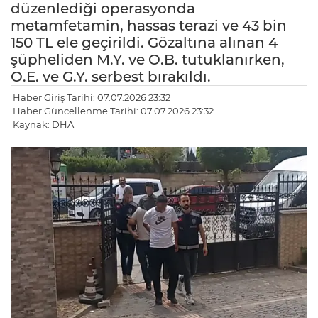
düzenlediği operasyonda
metamfetamin, hassas terazi ve 43 bin
150 TL ele geçirildi. Gözaltına alınan 4
şüpheliden M.Y. ve O.B. tutuklanırken,
O.E. ve G.Y. serbest bırakıldı.
Haber Giriş Tarihi: 07.07.2026 23:32
Haber Güncellenme Tarihi: 07.07.2026 23:32
Kaynak: DHA
LE