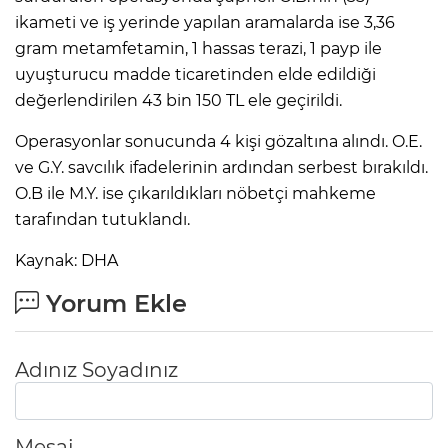
ANE
ikameti ve iş yerinde yapılan aramalarda ise 3,36
gram metamfetamin, 1 hassas terazi, 1 payp ile
uyuşturucu madde ticaretinden elde edildiği
değerlendirilen 43 bin 150 TL ele geçirildi.
Operasyonlar sonucunda 4 kişi gözaltına alındı. O.E.
ve G.Y. savcılık ifadelerinin ardından serbest bırakıldı.
O.B ile M.Y. ise çıkarıldıkları nöbetçi mahkeme
tarafından tutuklandı.
Kaynak: DHA
Yorum Ekle
Adınız Soyadınız
NU
Mesaj