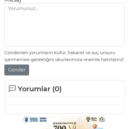
Lİ
Gönderilen yorumların küfür, hakaret ve suç unsuru
içermemesi gerektiğini okurlarımıza önemle hatırlatırız!
Gönder
Yorumlar (
0
)
NMARAŞ