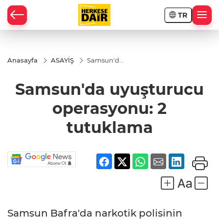
TR
RAHİSAR
Anasayfa
ASAYİŞ
Samsun'da
uyuşturucu
operasyonu:
Samsun'da uyuşturucu
2 tutuklama
operasyonu: 2
tutuklama
R
Samsun Bafra'da narkotik polisinin