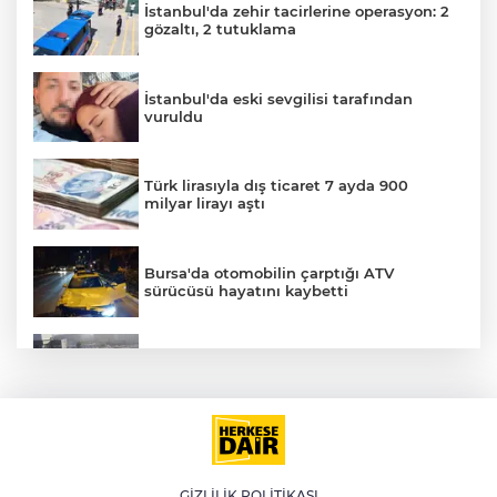
İstanbul'da zehir tacirlerine operasyon: 2
gözaltı, 2 tutuklama
İstanbul'da eski sevgilisi tarafından
vuruldu
Türk lirasıyla dış ticaret 7 ayda 900
milyar lirayı aştı
Bursa'da otomobilin çarptığı ATV
sürücüsü hayatını kaybetti
Küçükçekmece D-100'de otomobil, İETT
A
otobüsüne çarptı: 3 ölü
LGS yerleştirme sonuçları açıklandı
GİZLİLİK POLİTİKASI