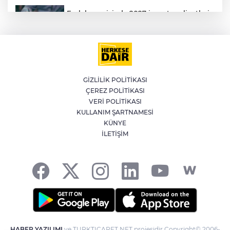
Emlak vergisinde 2027 inşaat maliyetleri
netleşti: Metrekare bedelleri yeniden
belirlendi
YILDIRIM’DA ÇOCUKLAR SPORLA
BÜYÜYOR
GİZLİLİK POLİTİKASI
ÇEREZ POLİTİKASI
Bursa'da İznik Gölü'ne düşen bir kişi
VERİ POLİTİKASI
hayatını kaybetti
KULLANIM ŞARTNAMESİ
KÜNYE
İLETİŞİM
İstanbul'da suç örgütüne operasyon: 12
gözaltı
HABER YAZILIMI
ve TURKTICARET.NET projesidir Copyright© 2006-