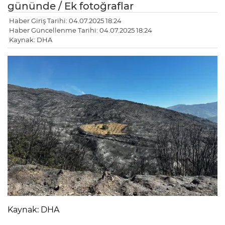
gününde / Ek fotoğraflar
Haber Giriş Tarihi: 04.07.2025 18:24
Haber Güncellenme Tarihi: 04.07.2025 18:24
Kaynak: DHA
LE
Kaynak: DHA