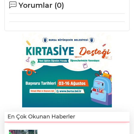
ANE
Yorumlar (
0
)
En Çok Okunan Haberler
NU