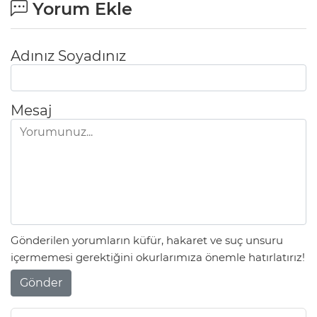
Yorum Ekle
IR
Adınız Soyadınız
Mesaj
R
Gönderilen yorumların küfür, hakaret ve suç unsuru
P
içermemesi gerektiğini okurlarımıza önemle hatırlatırız!
Gönder