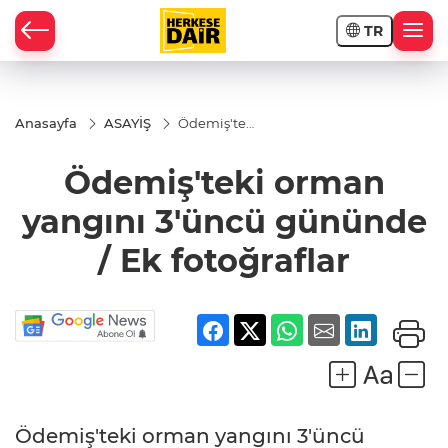
TR
RAHİSAR
Anasayfa
ASAYİŞ
Ödemiş'teki
orman
yangını
Ödemiş'teki orman
3'üncü
gününde /
Ek
yangını 3'üncü gününde
fotoğraflar
/ Ek fotoğraflar
R
Ödemiş'teki orman yangını 3'üncü