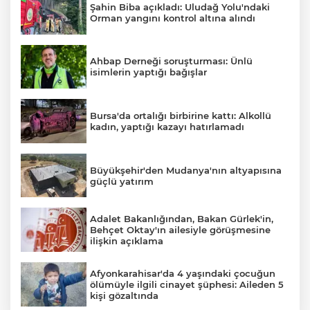
Şahin Biba açıkladı: Uludağ Yolu'ndaki
Orman yangını kontrol altına alındı
Lİ
Ahbap Derneği soruşturması: Ünlü
isimlerin yaptığı bağışlar
Bursa'da ortalığı birbirine kattı: Alkollü
kadın, yaptığı kazayı hatırlamadı
Büyükşehir'den Mudanya'nın altyapısına
güçlü yatırım
Adalet Bakanlığından, Bakan Gürlek'in,
Behçet Oktay'ın ailesiyle görüşmesine
ilişkin açıklama
NMARAŞ
Afyonkarahisar'da 4 yaşındaki çocuğun
ölümüyle ilgili cinayet şüphesi: Aileden 5
kişi gözaltında