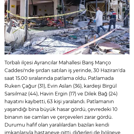
IR
Torbalı ilçesi Ayrancılar Mahallesi Barış Manço
Caddesi'nde şırdan satılan iş yerinde, 30 Haziran'da
saat 15.00 sıralarında patlama oldu. Patlamada
Ruken Çağur (31), Evin Aslan (36), kardeşi Birgül
R
Sarsılmaz (44), Havin Ergin (17) ve Dilek Bağ (24)
hayatını kaybetti, 63 kişi yaralandı. Patlamanın
P
yaşandığı bina büyük hasar gördü, çevredeki 10
binanın ise camları ve çerçeveleri zarar gördü.
Durumu hafif olan yaralılardan bazıları kendi
imkanlarıyla hastaneye gitti, diğerleri de bölgeye