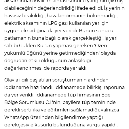
aksamından kıvılcım alması sonucu yangının çıkmış
olabileceğinin değerlendirildiği ifade edildi. İş yerinin
havasız bırakıldığı, havalandırmanın bulunmadığı,
AK
elektrik aksamının LPG gazı kullanılan yer için
uygun olmadığına da yer verildi. Bunun sonucu,
patlamanın buna bağlı olarak gerçekleştiği, iş yeri
sahibi Gülden Kul'un yapması gereken 'Özen
yükümlülüğünü yerine getirmediğinden' olayda
doğrudan etkili olduğunun anlaşıldığı
değerlendirmesi de raporda yer aldı.
E
Olayla ilgili başlatılan soruşturmanın ardından
iddianame hazırlandı. İddianamede bilirkişi raporuna
da yer verildi. İddianamede tüp firmasının Ege
Bölge Sorumlusu O.İ.'nin, bayilere tüp temininde
gerekli sertifika ve eğitimleri sağlamadığı, yalnızca
WhatsApp üzerinden bilgilendirme yaptığı
gerekçesiyle kusurlu bulunduğuna vurgu yapıldı.