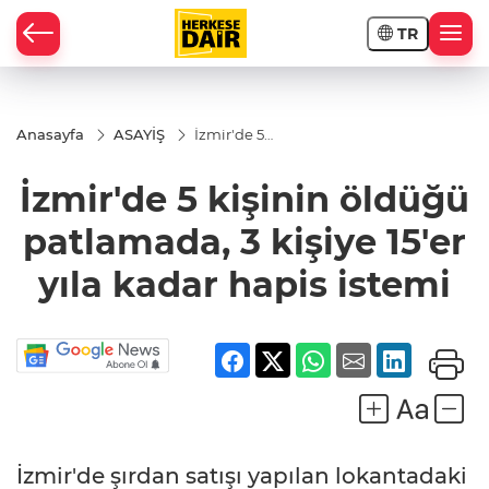
TR
RAHİSAR
Anasayfa
ASAYİŞ
İzmir'de 5
kişinin
öldüğü
İzmir'de 5 kişinin öldüğü
patlamada,
3 kişiye
15'er yıla
patlamada, 3 kişiye 15'er
kadar
hapis
yıla kadar hapis istemi
istemi
R
İzmir'de şırdan satışı yapılan lokantadaki