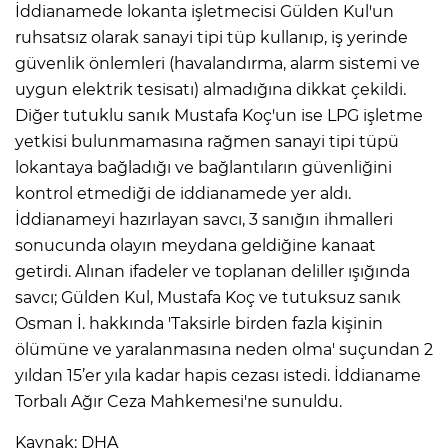
İddianamede lokanta işletmecisi Gülden Kul'un
ruhsatsız olarak sanayi tipi tüp kullanıp, iş yerinde
güvenlik önlemleri (havalandırma, alarm sistemi ve
uygun elektrik tesisatı) almadığına dikkat çekildi.
Diğer tutuklu sanık Mustafa Koç'un ise LPG işletme
yetkisi bulunmamasına rağmen sanayi tipi tüpü
lokantaya bağladığı ve bağlantıların güvenliğini
kontrol etmediği de iddianamede yer aldı.
İddianameyi hazırlayan savcı, 3 sanığın ihmalleri
sonucunda olayın meydana geldiğine kanaat
E
getirdi. Alınan ifadeler ve toplanan deliller ışığında
savcı; Gülden Kul, Mustafa Koç ve tutuksuz sanık
Osman İ. hakkında 'Taksirle birden fazla kişinin
ölümüne ve yaralanmasına neden olma' suçundan 2
yıldan 15’er yıla kadar hapis cezası istedi. İddianame
Torbalı Ağır Ceza Mahkemesi'ne sunuldu.
Kaynak: DHA