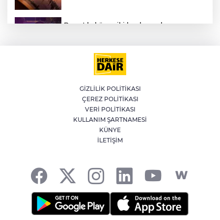
Bursa'da küsen iki kardeş, onları
barıştırmaya Uşak'tan yola çıkan
babalarını polise ihbar etti: Bizi vuracak
Altının gramı 6 bin 574 liradan işlem
görüyor
GİZLİLİK POLİTİKASI
ÇEREZ POLİTİKASI
Kütahya'da kendisinden haber
VERİ POLİTİKASI
alınamayan kadın çöp evde bulundu
KULLANIM ŞARTNAMESİ
KÜNYE
İLETİŞİM
YILDIRIM’DA ÇOCUKLAR HEM
ÖĞRENİYOR HEM EĞLENİYOR