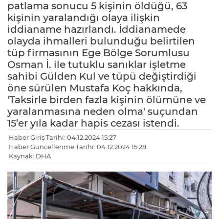
patlama sonucu 5 kişinin öldüğü, 63
kişinin yaralandığı olaya ilişkin
iddianame hazırlandı. İddianamede
olayda ihmalleri bulunduğu belirtilen
tüp firmasının Ege Bölge Sorumlusu
Osman İ. ile tutuklu sanıklar işletme
sahibi Gülden Kul ve tüpü değiştirdiği
öne sürülen Mustafa Koç hakkında,
'Taksirle birden fazla kişinin ölümüne ve
yaralanmasına neden olma' suçundan
15’er yıla kadar hapis cezası istendi.
Haber Giriş Tarihi: 04.12.2024 15:27
Haber Güncellenme Tarihi: 04.12.2024 15:28
LE
Kaynak: DHA