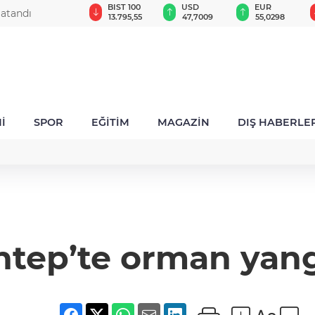
GAU/TRY
BIST 100
USD
EUR
atandı
6.615,19
13.795,55
47,7009
55,0298
İ
SPOR
EĞİTİM
MAGAZİN
DIŞ HABERLE
ntep’te orman yangı