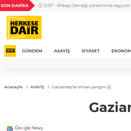
GEL
TND
BGN
VND
SON DAKİKA
12:07 - Ahbap Derneği yönetimine kayyum 
25
18,2413
16,2358
27,9743
0,0018
GÜNDEM
ASAYİŞ
SİYASET
EKONOM
Anasayfa
ASAYİŞ
Gaziantep’te orman yangını (2)
Gazia