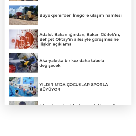
Büyükşehir'den İnegöl'e ulaşım hamlesi
Adalet Bakanlığından, Bakan Gürlek'in,
Behçet Oktay'ın ailesiyle görüşmesine
ilişkin açıklama
Akaryakıtta bir kez daha tabela
değişecek
YILDIRIM’DA ÇOCUKLAR SPORLA
BÜYÜYOR
Afyonkarahisar'da 4 yaşındaki çocuğun
ölümüyle ilgili cinayet şüphesi: Aileden 5
kişi gözaltında
Ahbap Derneği yönetimine kayyum