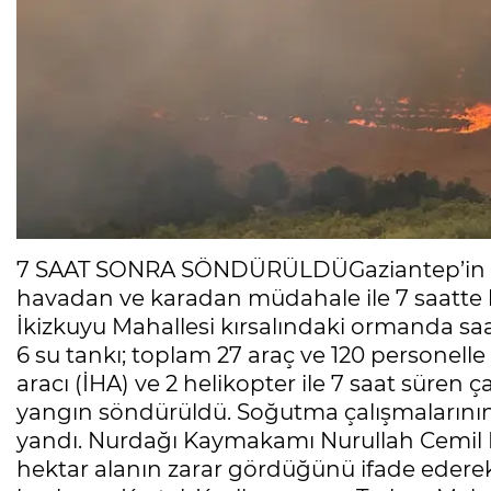
7 SAAT SONRA SÖNDÜRÜLDÜGaziantep’in Nu
havadan ve karadan müdahale ile 7 saatte ko
İkizkuyu Mahallesi kırsalındaki ormanda saat
6 su tankı; toplam 27 araç ve 120 personell
aracı (İHA) ve 2 helikopter ile 7 saat süren 
yangın söndürüldü. Soğutma çalışmalarının
yandı. Nurdağı Kaymakamı Nurullah Cemil E
hektar alanın zarar gördüğünü ifade ederek