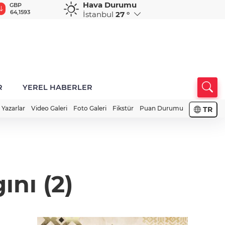
Hava Durumu
GBP
CHF
CAD
RUB
A
64,1593
58,8609
34,0235
0,5795
1
İstanbul
27 °
R
YEREL HABERLER
Yazarlar
Video Galeri
Foto Galeri
Fikstür
Puan Durumu
TR
nı (2)