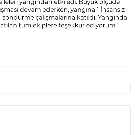
lleleri yangından etkiledi. Büyük ölçüde
lışması devam ederken, yangına 1 İnsansız
n söndürme çalışmalarına katıldı. Yangında
atılan tüm ekiplere teşekkür ediyorum”