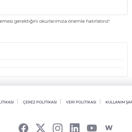
mesi gerektiğini okurlarımıza önemle hatırlatırız!
LİTİKASI
ÇEREZ POLİTİKASI
VERİ POLİTİKASI
KULLANIM ŞA