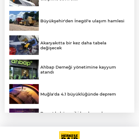
Büyükşehir'den İnegöl'e ulaşım hamlesi
Akaryakıtta bir kez daha tabela
değişecek
Ahbap Derneği yönetimine kayyum
atandı
Muğla'da 4.1 büyüklüğünde deprem
A
Bursa'da küsen iki kardeş, onları
barıştırmaya Uşak'tan yola çıkan
babalarını polise ihbar etti: Bizi vuracak