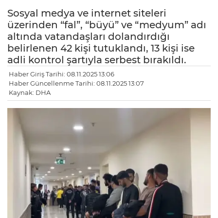
Sosyal medya ve internet siteleri
üzerinden “fal”, “büyü” ve “medyum” adı
altında vatandaşları dolandırdığı
belirlenen 42 kişi tutuklandı, 13 kişi ise
adli kontrol şartıyla serbest bırakıldı.
Haber Giriş Tarihi: 08.11.2025 13:06
Haber Güncellenme Tarihi: 08.11.2025 13:07
Kaynak: DHA
LE