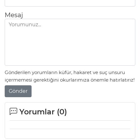
Mesaj
Lİ
Gönderilen yorumların küfür, hakaret ve suç unsuru
içermemesi gerektiğini okurlarımıza önemle hatırlatırız!
Gönder
Yorumlar (
0
)
NMARAŞ