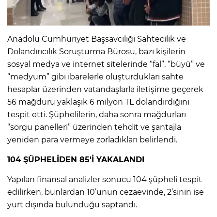
IR
Anadolu Cumhuriyet Başsavcılığı Sahtecilik ve
Dolandırıcılık Soruşturma Bürosu, bazı kişilerin
sosyal medya ve internet sitelerinde “fal”, “büyü” ve
“medyum” gibi ibarelerle oluşturdukları sahte
hesaplar üzerinden vatandaşlarla iletişime geçerek
56 mağduru yaklaşık 6 milyon TL dolandırdığını
tespit etti. Şüphelilerin, daha sonra mağdurları
“sorgu panelleri” üzerinden tehdit ve şantajla
yeniden para vermeye zorladıkları belirlendi.
R
104 ŞÜPHELİDEN 85'İ YAKALANDI
P
Yapılan finansal analizler sonucu 104 şüpheli tespit
edilirken, bunlardan 10’unun cezaevinde, 2’sinin ise
yurt dışında bulunduğu saptandı.