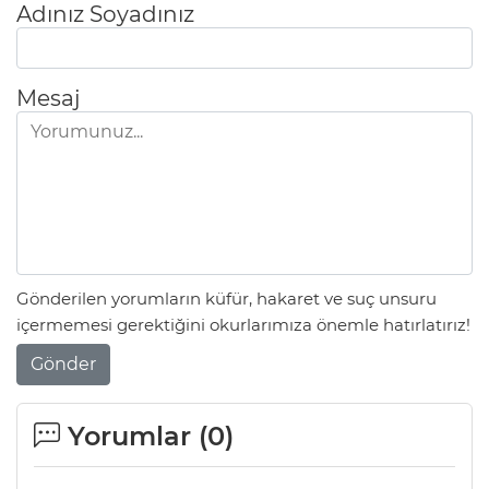
Adınız Soyadınız
Lİ
Mesaj
Gönderilen yorumların küfür, hakaret ve suç unsuru
içermemesi gerektiğini okurlarımıza önemle hatırlatırız!
Gönder
NMARAŞ
Yorumlar (
0
)