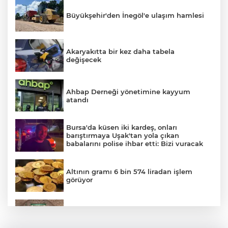
Büyükşehir'den İnegöl'e ulaşım hamlesi
Akaryakıtta bir kez daha tabela
değişecek
Ahbap Derneği yönetimine kayyum
atandı
Bursa'da küsen iki kardeş, onları
barıştırmaya Uşak'tan yola çıkan
babalarını polise ihbar etti: Bizi vuracak
A
Altının gramı 6 bin 574 liradan işlem
görüyor
YILDIRIM’DA ÇOCUKLAR HEM
ÖĞRENİYOR HEM EĞLENİYOR