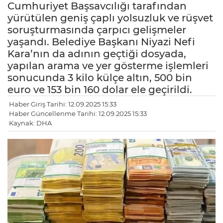
Cumhuriyet Başsavcılığı tarafından
yürütülen geniş çaplı yolsuzluk ve rüşvet
soruşturmasında çarpıcı gelişmeler
yaşandı. Belediye Başkanı Niyazi Nefi
Kara’nın da adının geçtiği dosyada,
yapılan arama ve yer gösterme işlemleri
sonucunda 3 kilo külçe altın, 500 bin
euro ve 153 bin 160 dolar ele geçirildi.
Haber Giriş Tarihi: 12.09.2025 15:33
Haber Güncellenme Tarihi: 12.09.2025 15:33
Kaynak: DHA
LE