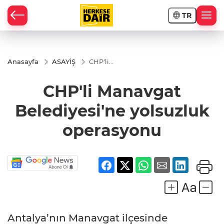
TR
RAHİSAR
Anasayfa
ASAYİŞ
CHP'li
Manavgat
Belediyesi'ne
CHP'li Manavgat
yolsuzluk
operasyonu
Belediyesi'ne yolsuzluk
operasyonu
R
Antalya’nın Manavgat ilçesinde