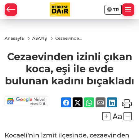
TR
RAHİSAR
Anasayfa
ASAYİŞ
Cezaevinden
izinli çıkan
koca, eşi ile
Cezaevinden izinli çıkan
evde
bulunan
kadını
koca, eşi ile evde
bıçakladı
bulunan kadını bıçakladı
R
Kocaeli'nin İzmit ilçesinde, cezaevinden