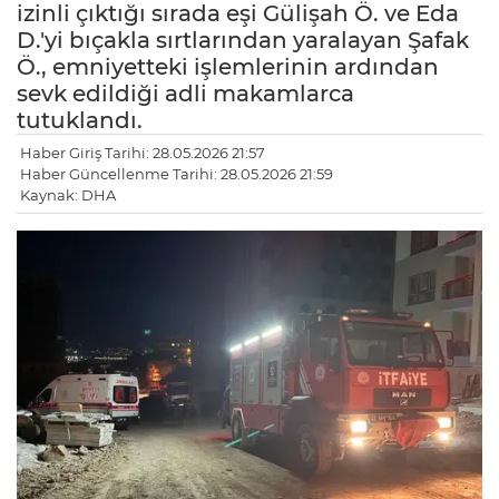
izinli çıktığı sırada eşi Gülişah Ö. ve Eda
D.'yi bıçakla sırtlarından yaralayan Şafak
Ö., emniyetteki işlemlerinin ardından
sevk edildiği adli makamlarca
tutuklandı.
Haber Giriş Tarihi: 28.05.2026 21:57
Haber Güncellenme Tarihi: 28.05.2026 21:59
Kaynak: DHA
LE