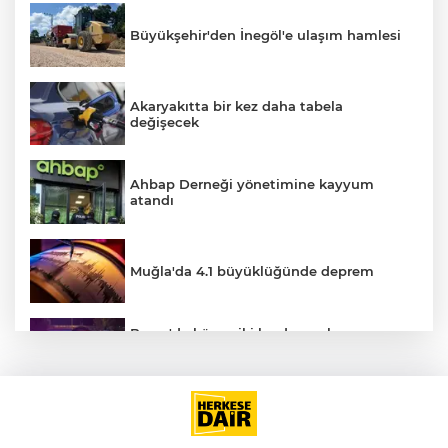
Büyükşehir'den İnegöl'e ulaşım hamlesi
Akaryakıtta bir kez daha tabela
değişecek
Ahbap Derneği yönetimine kayyum
atandı
Muğla'da 4.1 büyüklüğünde deprem
Bursa'da küsen iki kardeş, onları
barıştırmaya Uşak'tan yola çıkan
babalarını polise ihbar etti: Bizi vuracak
Altının gramı 6 bin 574 liradan işlem
görüyor