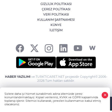
GİZLİLİK POLİTİKASI
ÇEREZ POLİTİKASI
Kütahya'da kendisinden haber
VERİ POLİTİKASI
alınamayan kadın çöp evde bulundu
KULLANIM ŞARTNAMESİ
KÜNYE
İLETİŞİM
YILDIRIM’DA ÇOCUKLAR HEM
ÖĞRENİYOR HEM EĞLENİYOR
HABER YAZILIMI
ve TURKTICARET.NET projesidir Copyright© 2006-
2026 Tüm hakları saklıdır.
A
Sizlere daha iyi hizmet sunabilmek adına sitemizde çerez
konumlandırmaktayız. Kişisel verileriniz, KVKK ve GDPR kapsamında
toplanıp işlenir. Sitemizi kullanarak, çerezleri kullanmamızı kabul etmiş
olacaksınız.
Anasayfa
Haber Ara
Yazarlar