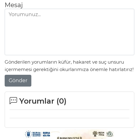
ANE
Mesaj
Gönderilen yorumların küfür, hakaret ve suç unsuru
içermemesi gerektiğini okurlarımıza önemle hatırlatırız!
Gönder
Yorumlar (
0
)
NU