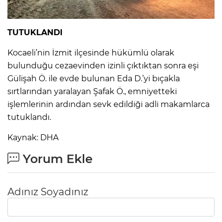
IR
TUTUKLANDI
Kocaeli’nin İzmit ilçesinde hükümlü olarak
bulunduğu cezaevinden izinli çıktıktan sonra eşi
Gülişah Ö. ile evde bulunan Eda D.’yi bıçakla
sırtlarından yaralayan Şafak Ö., emniyetteki
işlemlerinin ardından sevk edildiği adli makamlarca
tutuklandı.
Kaynak: DHA
R
Yorum Ekle
P
Adınız Soyadınız