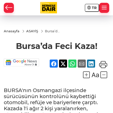
TR
RAHİSAR
Anasayfa
ASAYİŞ
Bursa’da
Feci
Kaza!
Bursa’da Feci Kaza!
BURSA'nın Osmangazi ilçesinde
sürücüsünün kontrolünü kaybettiği
otomobil, refüje ve bariyerlere çarptı.
R
Kazada 1'i ağır 2 kişi yaralanırken,