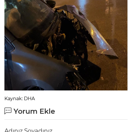
A
Kaynak: DHA
Yorum Ekle
Adınız Soyadınız