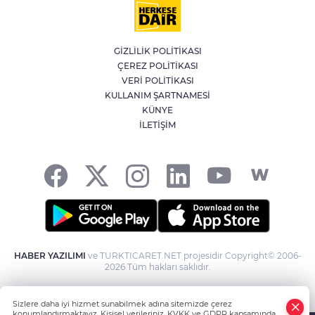
YILDIRIM’DA ÇOCUKLAR SPORLA
BÜYÜYOR
GİZLİLİK POLİTİKASI
ÇEREZ POLİTİKASI
Bursa'da İznik Gölü'ne düşen bir kişi
VERİ POLİTİKASI
hayatını kaybetti
KULLANIM ŞARTNAMESİ
KÜNYE
İLETİŞİM
İstanbul'da suç örgütüne operasyon: 12
gözaltı
HABER YAZILIMI
ve TURKTICARET.NET projesidir Copyright© 2006-
2026 Tüm hakları saklıdır.
Sizlere daha iyi hizmet sunabilmek adına sitemizde çerez
konumlandırmaktayız. Kişisel verileriniz, KVKK ve GDPR kapsamında