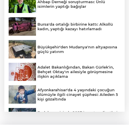
Ahbap Derneği soruşturması: Ünlü
isimlerin yaptığı bağışlar
Bursa'da ortalığı birbirine kattı: Alkollü
kadın, yaptığı kazayı hatırlamadı
Büyükşehir'den Mudanya'nın altyapısına
güçlü yatırım
Adalet Bakanlığından, Bakan Gürlek'in,
Behçet Oktay'ın ailesiyle görüşmesine
ilişkin açıklama
Afyonkarahisar'da 4 yaşındaki çocuğun
ölümüyle ilgili cinayet şüphesi: Aileden 5
kişi gözaltında
Emlak vergisinde 2027 inşaat maliyetleri
netleşti: Metrekare bedelleri yeniden
belirlendi