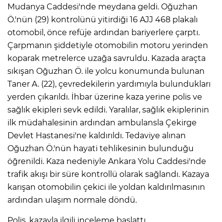
Mudanya Caddesi'nde meydana geldi. Oğuzhan
Ö.'nün (29) kontrolünü yitirdiği 16 AJJ 468 plakalı
IR
otomobil, önce refüje ardından bariyerlere çarptı.
Çarpmanın şiddetiyle otomobilin motoru yerinden
koparak metrelerce uzağa savruldu. Kazada araçta
sıkışan Oğuzhan Ö. ile yolcu konumunda bulunan
Taner A. (22), çevredekilerin yardımıyla bulundukları
yerden çıkarıldı. İhbar üzerine kaza yerine polis ve
sağlık ekipleri sevk edildi. Yaralılar, sağlık ekiplerinin
ilk müdahalesinin ardından ambulansla Çekirge
Devlet Hastanesi'ne kaldırıldı. Tedaviye alınan
Oğuzhan Ö.'nün hayati tehlikesinin bulunduğu
R
öğrenildi. Kaza nedeniyle Ankara Yolu Caddesi'nde
trafik akışı bir süre kontrollü olarak sağlandı. Kazaya
P
karışan otomobilin çekici ile yoldan kaldırılmasının
ardından ulaşım normale döndü.
Polis, kazayla ilgili inceleme başlattı.