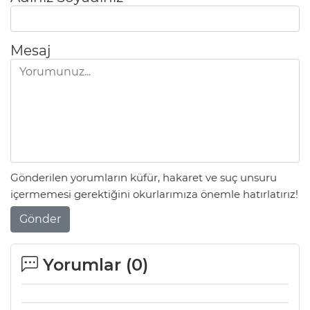
Mesaj
AK
Gönderilen yorumların küfür, hakaret ve suç unsuru
E
içermemesi gerektiğini okurlarımıza önemle hatırlatırız!
Gönder
Yorumlar (
0
)