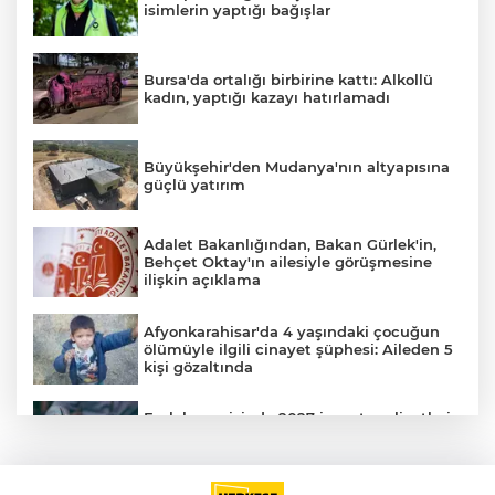
isimlerin yaptığı bağışlar
Bursa'da ortalığı birbirine kattı: Alkollü
kadın, yaptığı kazayı hatırlamadı
Büyükşehir'den Mudanya'nın altyapısına
güçlü yatırım
Adalet Bakanlığından, Bakan Gürlek'in,
Behçet Oktay'ın ailesiyle görüşmesine
ilişkin açıklama
Afyonkarahisar'da 4 yaşındaki çocuğun
ölümüyle ilgili cinayet şüphesi: Aileden 5
kişi gözaltında
Emlak vergisinde 2027 inşaat maliyetleri
netleşti: Metrekare bedelleri yeniden
belirlendi