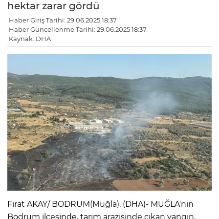
hektar zarar gördü
Haber Giriş Tarihi: 29.06.2025 18:37
Haber Güncellenme Tarihi: 29.06.2025 18:37
Kaynak: DHA
LE
Fırat AKAY/ BODRUM(Muğla), (DHA)- MUĞLA'nın
Bodrum ilçesinde, tarım arazisinde çıkan yangın,