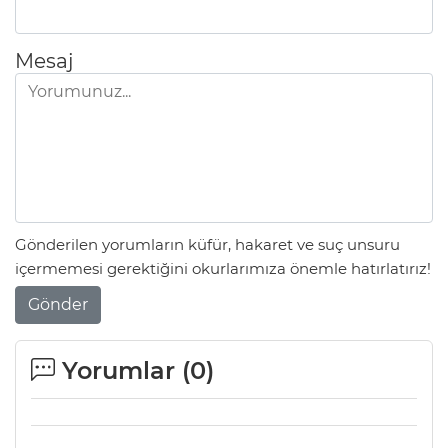
ANE
Mesaj
Gönderilen yorumların küfür, hakaret ve suç unsuru
içermemesi gerektiğini okurlarımıza önemle hatırlatırız!
Gönder
Yorumlar (
0
)
NU