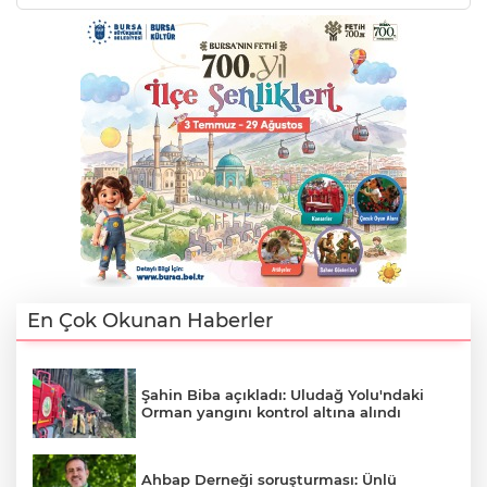
Lİ
En Çok Okunan Haberler
Şahin Biba açıkladı: Uludağ Yolu'ndaki
Orman yangını kontrol altına alındı
NMARAŞ
Ahbap Derneği soruşturması: Ünlü