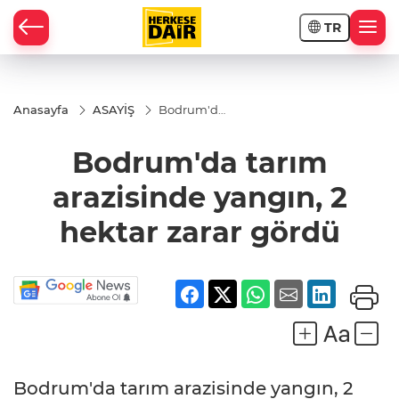
TR
RAHİSAR
Anasayfa
ASAYİŞ
Bodrum'da
tarım
arazisinde
Bodrum'da tarım
yangın, 2
hektar
zarar
arazisinde yangın, 2
gördü
hektar zarar gördü
R
Bodrum'da tarım arazisinde yangın, 2