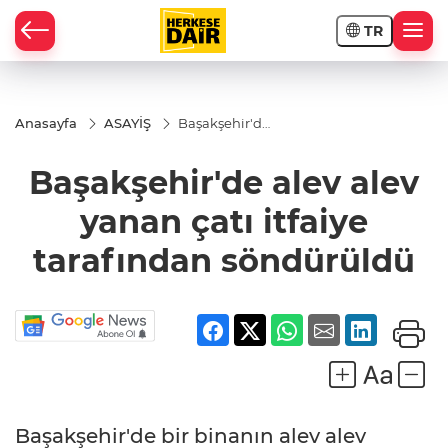
TR
RAHİSAR
Anasayfa
ASAYİŞ
Başakşehir'de
alev alev
yanan çatı
Başakşehir'de alev alev
itfaiye
tarafından
söndürüldü
yanan çatı itfaiye
tarafından söndürüldü
R
Başakşehir'de bir binanın alev alev