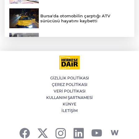
Bursa'da otomobilin çarptığı ATV
sürücüsü hayatını kaybetti
Küçükçekmece D-100'de otomobil, İETT
otobüsüne çarptı: 3 ölü
LGS yerleştirme sonuçları açıklandı
GİZLİLİK POLİTİKASI
ÇEREZ POLİTİKASI
WhatsApp grup sohbetleri için yeni
VERİ POLİTİKASI
özellikler yayınlandı
KULLANIM ŞARTNAMESİ
A
KÜNYE
İLETİŞİM
AK Parti Meclis'te Çerçeve Yasa için
toplandı